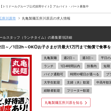
- 【トリドールグループ公式採用サイト】アルバイト・パート募集中
五所川原市
丸亀製麺五所川原店の求人情報
ールスタッフ（ランチタイム）の募集要項詳細
2日～／1日2h～OK◎お子さまが月最大1万円まで無償で食事
丸亀製麺
週2日～
週3日～
平日の
ランチ
1日4時間以内
扶養内
短期
バイク通勤可
時間や曜日が選べる
ブ
大学生歓迎
主婦（夫）歓迎
中高年歓
経験者歓迎
フリーター歓迎
丸亀製麺五所川原を知る