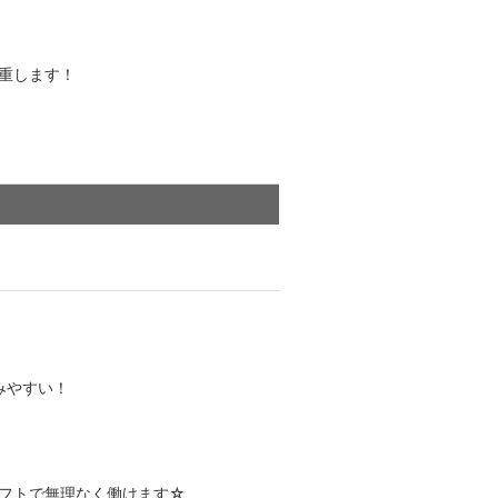
重します！
みやすい！
フトで無理なく働けます☆