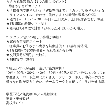
☆☆☆丸亀製麺の【3つの推しポイント】
1.働きやすさピカイチ！
★「扶養内で働きたい」「夕飯準備まで」「ガッツリ稼ぎたい」な
ライフスタイルに合わせて働けます！短時間の勤務もOK◎
★週2日～、1日2h～OK！平日・土日のみ、土日祝休みなど、希
★1週間毎の希望シフト制！
★給与は1分単位で計算！頑張った分はしっかり還元。
2. スタッフ想いの嬉しい待遇が満載！
★家族食堂制度スタート！
従業員のお子さまへ食事を無償提供！（※詳細待遇欄）
★1食120円で800円分食べられるまかない有！
★交通費月5万円まで支給。
★制服貸与（無償）
3.幅広い年代が活躍！温かい協力体制！
10代・20代・30代・40代・50代・60代と幅広い年代のスタッフ
学生さん、パート主婦（夫）さん、フリーターさん、中高年の方ま
様々な仲間が協力し合い、チームワークを重視して、学び合える環
学歴不問／無資格OK／未経験歓迎
主夫・主婦歓迎
高校生OK！