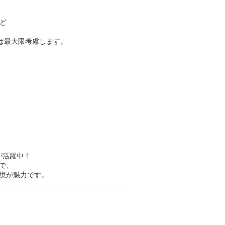
ど
望は最大限考慮します。
が活躍中！
で、
境が魅力です。