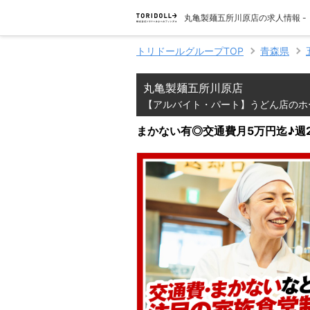
丸亀製麺五所川原店の求人情報 
トリドールグループTOP
青森県
丸亀製麺五所川原店
【アルバイト・パート】うどん店のホ
まかない有◎交通費月5万円迄♪週