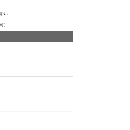
線沿い
可）