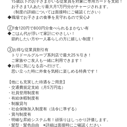
15歳以下のお子さまがいる従業員を対象に専用カードを支給！
お子さま1人あたり最大月1万円分がチャージされます。
（制度の詳細については面接時にご確認ください）
◆職場でお子さまの食事を見守れるので安心♪
②1食120円で800円分食べられるまかない有
◆ごはん代が浮いて家計にやさしい！
節約したい方や一人暮らしの方に嬉しい制度！
③お得な従業員割引有
トリドールグループ系列店で最大25％引き！
ご家族やご友人も一緒に利用できます！
◆お得に気になる店へ行けて、
思い立った時に外食を気軽に楽しめる特典です！
【他にも充実した待遇をご用意】
・交通費規定支給（月5万円迄）
・社員登用制度有
・有給休暇制度有
・制服貸与
・社会保険加入制度有（法令に準ずる）
・賞与制度有
・明確な昇給システム有！頑張りはしっかり評価します。
・髪型・髪色自由 ※詳細は面接時にご確認ください