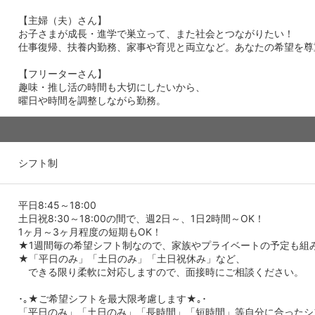
【主婦（夫）さん】
お子さまが成長・進学で巣立って、また社会とつながりたい！
仕事復帰、扶養内勤務、家事や育児と両立など。あなたの希望を尊
【フリーターさん】
趣味・推し活の時間も大切にしたいから、
曜日や時間を調整しながら勤務。
シフト制
平日8:45～18:00
土日祝8:30～18:00の間で、週2日～、1日2時間～OK！
1ヶ月～3ヶ月程度の短期もOK！
★1週間毎の希望シフト制なので、家族やプライベートの予定も組
★「平日のみ」「土日のみ」「土日祝休み」など、
できる限り柔軟に対応しますので、面接時にご相談ください。
･｡★ご希望シフトを最大限考慮します★｡･
「平日のみ」「土日のみ」「長時間」「短時間」等自分に合ったシ