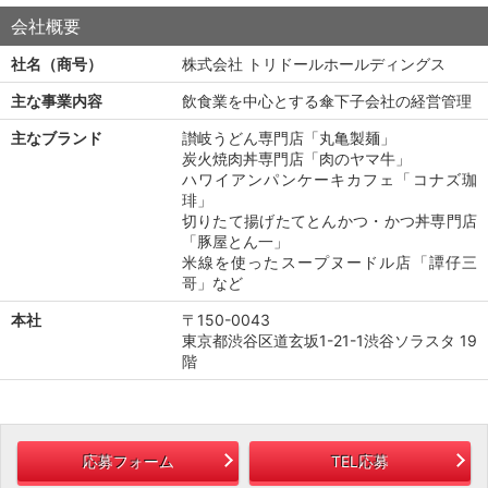
会社概要
社名（商号）
株式会社 トリドールホールディングス
主な事業内容
飲食業を中心とする傘下子会社の経営管理
主なブランド
讃岐うどん専門店「丸亀製麺」
炭火焼肉丼専門店「肉のヤマ牛」
ハワイアンパンケーキカフェ「コナズ珈
琲」
切りたて揚げたてとんかつ・かつ丼専門店
「豚屋とん一」
米線を使ったスープヌードル店「譚仔三
哥」など
本社
〒150-0043
東京都渋谷区道玄坂1-21-1渋谷ソラスタ 19
階
応募フォーム
TEL応募