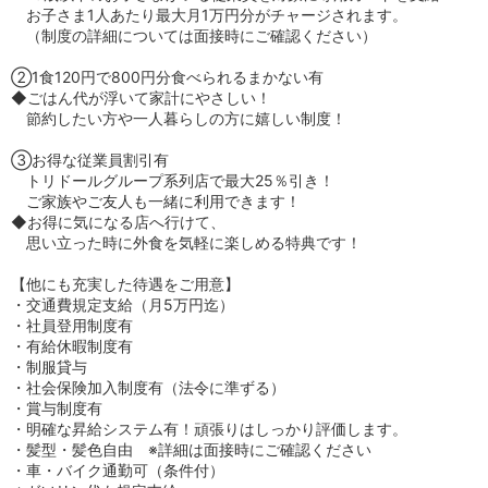
お子さま1人あたり最大月1万円分がチャージされます。
（制度の詳細については面接時にご確認ください）
②1食120円で800円分食べられるまかない有
◆ごはん代が浮いて家計にやさしい！
節約したい方や一人暮らしの方に嬉しい制度！
③お得な従業員割引有
トリドールグループ系列店で最大25％引き！
ご家族やご友人も一緒に利用できます！
◆お得に気になる店へ行けて、
思い立った時に外食を気軽に楽しめる特典です！
【他にも充実した待遇をご用意】
・交通費規定支給（月5万円迄）
・社員登用制度有
・有給休暇制度有
・制服貸与
・社会保険加入制度有（法令に準ずる）
・賞与制度有
・明確な昇給システム有！頑張りはしっかり評価します。
・髪型・髪色自由 ※詳細は面接時にご確認ください
・車・バイク通勤可（条件付）