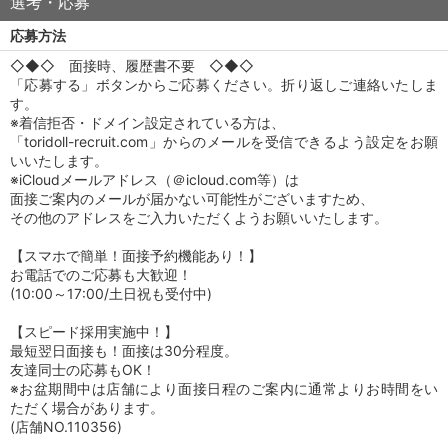
選考・応募
応募方法
◇◆◇ 面接時、履歴書不要 ◇◆◇
「応募する」ボタンからご応募ください。折り返しご連絡いたしま
す。
※着信拒否・ドメイン設定されている方は、
「toridoll-recruit.com」からのメールを受信できるよう設定をお願
いいたします。
※iCloudメールアドレス（＠icloud.com等）は
面接ご案内のメールが届かない可能性がございますため、
その他のアドレスをご入力いただくようお願いいたします。
【スマホで簡単！面接予約機能あり！】
お電話でのご応募も大歓迎！
(10:00～17:00/土日祝も受付中)
【スピード採用実施中！】
最短翌日面接も！面接は30分程度。
友達同士の応募もOK！
※お盆期間中は店舗により面接日程のご案内に通常よりお時間をい
ただく場合があります。
(店舗NO.110356)