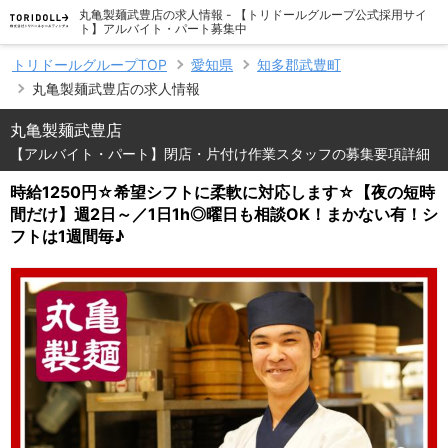
丸亀製麺武豊店の求人情報 - 【トリドールグループ公式採用サイ
ト】アルバイト・パート募集中
トリドールグループTOP
愛知県
知多郡武豊町
丸亀製麺武豊店の求人情報
丸亀製麺武豊店
【アルバイト・パート】閉店・片付け作業スタッフの募集要項詳細
時給1250円☆希望シフトに柔軟に対応します☆【夜の短時
間だけ】週2日～／1日1h◎曜日も相談OK！まかない有！シ
フトは1週間毎♪