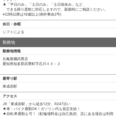
★「平日のみ」「土日のみ」「土日祝休み」など、
できる限り柔軟に対応しますので、面接時にご相談ください。
※22時以降は18歳以上(例外事由2号)
休日・休暇
シフトによる
勤務地
勤務地情報
丸亀製麺武豊店
愛知県知多郡武豊町字石川４３－２
最寄り駅
東成岩駅
アクセス
JR「東成岩駅」から徒歩12分、R247沿い
★車・バイク通勤OK！ガソリン代も規定支給！
★自転車通勤も可！（駐輪場料金は自己負担、店にある場合は利用