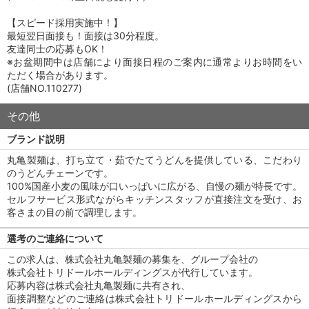
【スピード採用実施中！】
最短翌日面接も！面接は30分程度。
友達同士の応募もOK！
※お盆期間中は店舗により面接日程のご案内に通常よりお時間をい
ただく場合があります。
(店舗NO.110277)
その他
ブランド説明
丸亀製麺は、打ち立て・茹でたてうどんを提供している、こだわり
のうどんチェーンです。
100%国産小麦の風味が口いっぱいに広がる、自慢の麺が特長です。
セルフサービス形式ながらキッチンスタッフが直接注文を受け、お
客さまの目の前で調理します。
選考のご連絡について
この求人は、株式会社丸亀製麺の募集を、グループ会社の
株式会社トリドールホールディングスが代行しています。
応募内容は株式会社丸亀製麺に共有され、
面接調整などのご連絡は株式会社トリドールホールディングスから