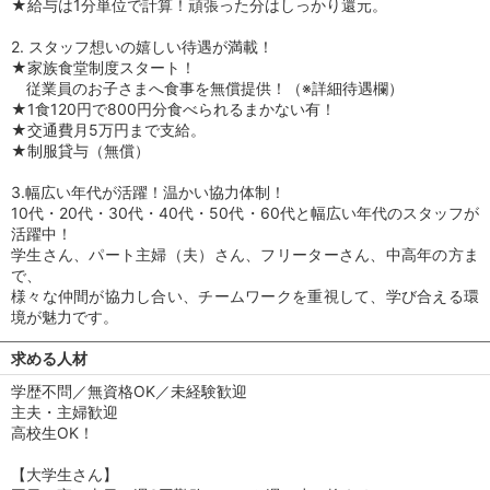
★給与は1分単位で計算！頑張った分はしっかり還元。
2. スタッフ想いの嬉しい待遇が満載！
★家族食堂制度スタート！
従業員のお子さまへ食事を無償提供！（※詳細待遇欄）
★1食120円で800円分食べられるまかない有！
★交通費月5万円まで支給。
★制服貸与（無償）
3.幅広い年代が活躍！温かい協力体制！
10代・20代・30代・40代・50代・60代と幅広い年代のスタッフが
活躍中！
学生さん、パート主婦（夫）さん、フリーターさん、中高年の方ま
で、
様々な仲間が協力し合い、チームワークを重視して、学び合える環
境が魅力です。
求める人材
学歴不問／無資格OK／未経験歓迎
主夫・主婦歓迎
高校生OK！
【大学生さん】