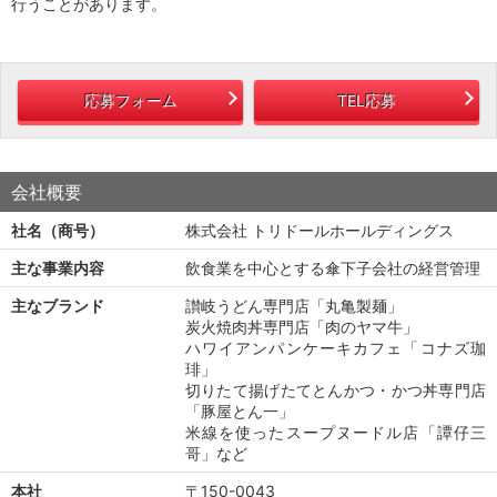
行うことがあります。
応募フォーム
TEL応募
会社概要
社名（商号）
株式会社 トリドールホールディングス
主な事業内容
飲食業を中心とする傘下子会社の経営管理
主なブランド
讃岐うどん専門店「丸亀製麺」
炭火焼肉丼専門店「肉のヤマ牛」
ハワイアンパンケーキカフェ「コナズ珈
琲」
切りたて揚げたてとんかつ・かつ丼専門店
「豚屋とん一」
米線を使ったスープヌードル店「譚仔三
哥」など
本社
〒150-0043