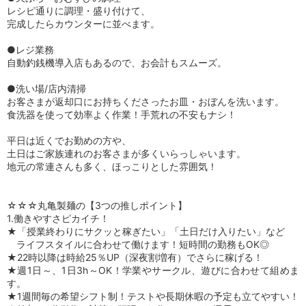
レシピ通りに調理・盛り付けて、
完成したらカウンターに並べます。
●レジ業務
自動釣銭機導入店もあるので、お会計もスムーズ。
●洗い場/店内清掃
お客さまが返却口にお持ちくださったお皿・おぼんを洗います。
食洗器を使って効率よく作業！手荒れの不安もナシ！
平日は近くでお勤めの方や、
土日はご家族連れのお客さまが多くいらっしゃいます。
地元の常連さんも多く、ほっこりとした雰囲気！
☆☆☆丸亀製麺の【3つの推しポイント】
1.働きやすさピカイチ！
★「授業終わりにサクッと稼ぎたい」「土日だけ入りたい」など
ライフスタイルに合わせて働けます！短時間の勤務もOK◎
★22時以降は時給25％UP（深夜割増有）でさらに稼げる！
★週1日～、1日3h～OK！学業やサークル、遊びに合わせて組めま
す。
★1週間毎の希望シフト制！テストや長期休暇の予定も立てやすい！