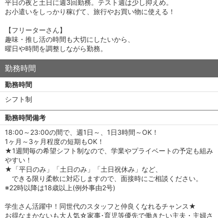
平日の夜と土日に週3回勤務。テスト週は少し抑えめ。
お小遣いをしっかり稼げて、旅行やお買い物に使える！
【フリーターさん】
趣味・推し活の時間も大切にしたいから、
曜日や時間を調整しながら勤務。
勤務時間
勤務時間
シフト制
勤務時間備考
18:00～23:00の間で、週1日～、1日3時間～OK！
1ヶ月～3ヶ月程度の短期もOK！
★1週間毎の希望シフト制なので、学業やプライベートの予定も組み
やすい！
★「平日のみ」「土日のみ」「土日祝休み」など、
できる限り柔軟に対応しますので、面接時にご相談ください。
※22時以降は18歳以上(例外事由2号)
学生さん活躍中！同世代のスタッフと仲良くなれるチャンス★
お得なまかないも大人気☆家事･育児等優先で働きたい主夫・主婦さ