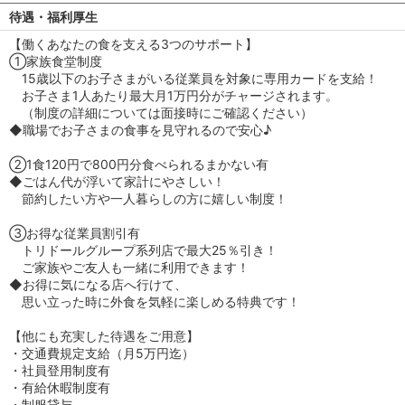
待遇・福利厚生
【働くあなたの食を支える3つのサポート】
①家族食堂制度
15歳以下のお子さまがいる従業員を対象に専用カードを支給！
お子さま1人あたり最大月1万円分がチャージされます。
（制度の詳細については面接時にご確認ください）
◆職場でお子さまの食事を見守れるので安心♪
②1食120円で800円分食べられるまかない有
◆ごはん代が浮いて家計にやさしい！
節約したい方や一人暮らしの方に嬉しい制度！
③お得な従業員割引有
トリドールグループ系列店で最大25％引き！
ご家族やご友人も一緒に利用できます！
◆お得に気になる店へ行けて、
思い立った時に外食を気軽に楽しめる特典です！
【他にも充実した待遇をご用意】
・交通費規定支給（月5万円迄）
・社員登用制度有
・有給休暇制度有
・制服貸与