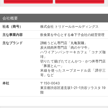
会社概要
社名（商号）
株式会社 トリドールホールディングス
主な事業内容
飲食業を中心とする傘下子会社の経営管理
主なブランド
讃岐うどん専門店「丸亀製麺」
炭火焼肉丼専門店「肉のヤマ牛」
ハワイアンパンケーキカフェ「コナズ珈
琲」
切りたて揚げたてとんかつ・かつ丼専門店
「豚屋とん一」
米線を使ったスープヌードル店「譚仔三
哥」など
本社
〒150-0043
東京都渋谷区道玄坂1-21-1渋谷ソラスタ 19
階