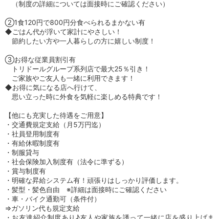
（制度の詳細については面接時にご確認ください）
②1食120円で800円分食べられるまかない有
◆ごはん代が浮いて家計にやさしい！
節約したい方や一人暮らしの方に嬉しい制度！
③お得な従業員割引有
トリドールグループ系列店で最大25％引き！
ご家族やご友人も一緒に利用できます！
◆お得に気になる店へ行けて、
思い立った時に外食を気軽に楽しめる特典です！
【他にも充実した待遇をご用意】
・交通費規定支給（月5万円迄）
・社員登用制度有
・有給休暇制度有
・制服貸与
・社会保険加入制度有（法令に準ずる）
・賞与制度有
・明確な昇給システム有！頑張りはしっかり評価します。
・髪型・髪色自由 ※詳細は面接時にご確認ください
・車・バイク通勤可（条件付）
⇒ガソリン代も規定支給
・お友達紹介制度あり♪友人や家族を誘って一緒に店を盛り上げま