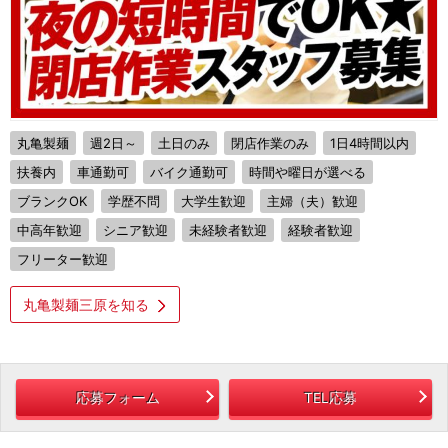
丸亀製麺
週2日～
土日のみ
閉店作業のみ
1日4時間以内
扶養内
車通勤可
バイク通勤可
時間や曜日が選べる
ブランクOK
学歴不問
大学生歓迎
主婦（夫）歓迎
中高年歓迎
シニア歓迎
未経験者歓迎
経験者歓迎
フリーター歓迎
丸亀製麺三原を知る
応募フォーム
TEL応募