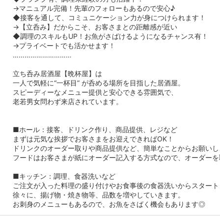
→マニュアル完備！先輩のフォローもあるので安心♪
◆接客を通して、コミュニケーション力が身につけられます！
→【立呑み】だからこそ、お客さまとの距離感が近い
◆調理のスキルもUP！お魚がさばけるようになるチャンス有！
→プライベートでも活かせます！
…………………………
立ち呑み居酒屋【晩杯屋】は
一人で気軽に“一杯目” が呑める場所を目指した居酒屋。
スピーディーなメニュー提供と安心できる雰囲気で、
老若男女問わず来店されています。
■ホール：接客、ドリンク作り、商品提供、レジなど
まずは元気な挨拶でお客さまをお迎えできればOK！
ドリンクのオーダー取りや商品提供など、簡単なことからお願いし
フードはお客さまが紙にオーダー記入する方式なので、オーダーを
■キッチン：調理、食器洗いなど
ご注文が入った料理の盛り付けやお食事後の食器洗いからスタート
徐々に、揚げ物・焼き物等、品数を増やしていきます。
お刺身のメニューもあるので、お魚をさばく機会もあります◎