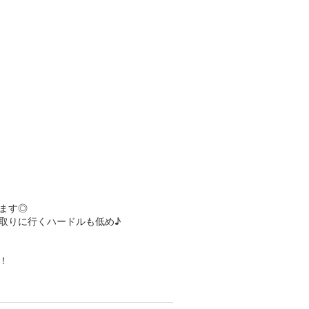
ます◎
取りに行くハードルも低め♪
！