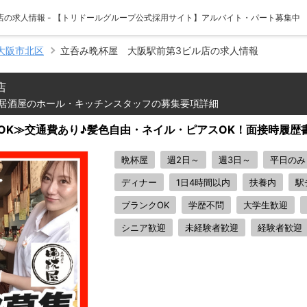
店の求人情報 - 【トリドールグループ公式採用サイト】アルバイト・パート募集中
大阪市北区
立呑み晩杯屋 大阪駅前第3ビル店の求人情報
店
居酒屋のホール・キッチンスタッフの募集要項詳細
～OK≫交通費あり♪髪色自由・ネイル・ピアスOK！面接時履歴
晩杯屋
週2日～
週3日～
平日のみ
ディナー
1日4時間以内
扶養内
駅
ブランクOK
学歴不問
大学生歓迎
シニア歓迎
未経験者歓迎
経験者歓迎