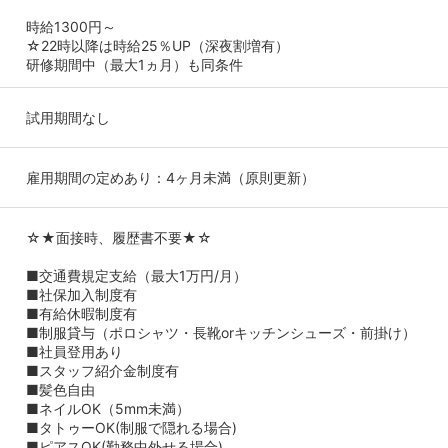
時給1300円～
☆22時以降は時給25％UP（深夜割増有）
研修期間中（最大1ヵ月）も同条件
試用期間なし
雇用期間の定めあり：4ヶ月未満（原則更新）
☆★面接時、履歴書不要★☆
■交通費規定支給（最大1万円/月）
■社保加入制度有
■有給休暇制度有
■制服貸与（ポロシャツ・長靴orキッチンシューズ・前掛け）
■社員登用あり
■スタッフ紹介金制度有
■髪色自由
■ネイルOK（5mm未満）
■タトゥーOK(制服で隠れる場合)
■ピアスOK(勤務中外せる場合)