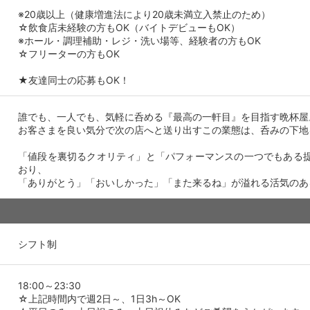
※20歳以上（健康増進法により20歳未満立入禁止のため）
☆飲食店未経験の方もOK（バイトデビューもOK）
※ホール・調理補助・レジ・洗い場等、経験者の方もOK
☆フリーターの方もOK
★友達同士の応募もOK！
誰でも、一人でも、気軽に呑める『最高の一軒目』を目指す晩杯屋
お客さまを良い気分で次の店へと送り出すこの業態は、呑みの下地
「値段を裏切るクオリティ」と「パフォーマンスの一つでもある
おり、
「ありがとう」「おいしかった」「また来るね」が溢れる活気のあ
シフト制
18:00～23:30
☆上記時間内で週2日～、1日3h～OK