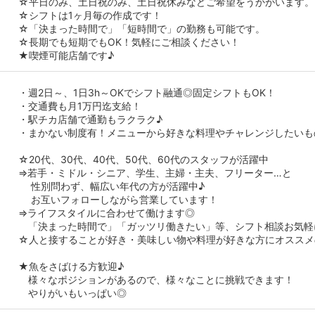
☆平日のみ、土日祝のみ、土日祝休みなどご希望をうかがいます。
☆シフトは1ヶ月毎の作成です！
☆「決まった時間で」「短時間で」の勤務も可能です。
☆長期でも短期でもOK！気軽にご相談ください！
★喫煙可能店舗です♪
・週2日～、1日3h～OKでシフト融通◎固定シフトもOK！
・交通費も月1万円迄支給！
・駅チカ店舗で通勤もラクラク♪
・まかない制度有！メニューから好きな料理やチャレンジしたいも
☆20代、30代、40代、50代、60代のスタッフが活躍中
⇒若手・ミドル・シニア、学生、主婦・主夫、フリーター…と
性別問わず、幅広い年代の方が活躍中♪
お互いフォローしながら営業しています！
⇒ライフスタイルに合わせて働けます◎
「決まった時間で」「ガッツリ働きたい」等、シフト相談お気軽
☆人と接することが好き・美味しい物や料理が好きな方にオススメ
★魚をさばける方歓迎♪
様々なポジションがあるので、様々なことに挑戦できます！
やりがいもいっぱい◎