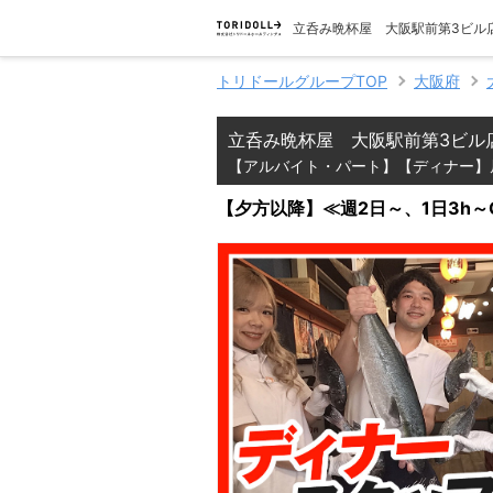
立呑み晩杯屋 大阪駅前第3ビル
トリドールグループTOP
大阪府
立呑み晩杯屋 大阪駅前第3ビル
【アルバイト・パート】【ディナー】
【夕方以降】≪週2日～、1日3h