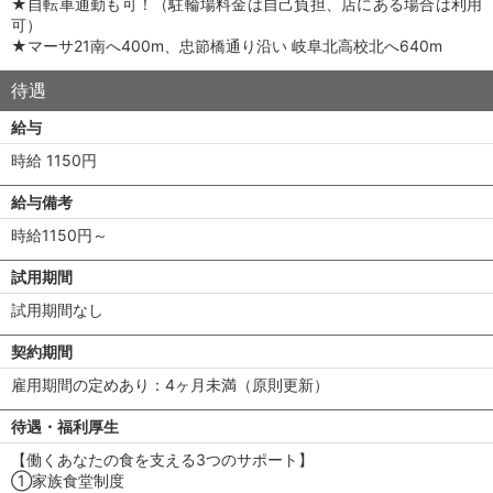
★自転車通勤も可！（駐輪場料金は自己負担、店にある場合は利用
可）
★マーサ21南へ400m、忠節橋通り沿い 岐阜北高校北へ640m
待遇
給与
時給 1150円
給与備考
時給1150円～
試用期間
試用期間なし
契約期間
雇用期間の定めあり：4ヶ月未満（原則更新）
待遇・福利厚生
【働くあなたの食を支える3つのサポート】
①家族食堂制度