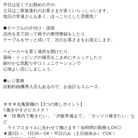
平日は近くでお勤めの方や、
土日はご家族連れのお客さまが多くいらっしゃいます。
地元の常連さんも多く、ほっこりとした雰囲気！
●テーブルの片付け・清掃
店内を見て回って椅子の整理整頓をしたり、
テーブルをサッと拭いて、次のお客さまをお迎えします。
ベビーカーを置く場所を開けたり、
薬味・トッピングの補充をこまめにチェックしたり
細やかな気配りやコミュニケーションで
心地よい店にしましょう。
●レジ業務
自動釣銭機導入店もあるので、お会計もスムーズ。
☆☆☆丸亀製麺の【3つの推しポイント】
1.働きやすさピカイチ！
★「扶養内で働きたい」「夕飯準備まで」「ガッツリ稼ぎたい」な
ど
ライフスタイルに合わせて働けます！短時間の勤務もOK◎
★週2日～、1日3h～OK！平日のみ（土日祝休み）でOK！