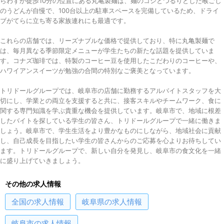
らわずか徒歩10分の位置にある丸亀製麺は、麺のコシとつるりとした喉ごし
のうどんが自慢で、100台以上の駐車スペースを完備しているため、ドライ
ブがてらに立ち寄る家族連れにも最適です。
これらの店舗では、リーズナブルな価格で提供しており、特に丸亀製麺で
は、毎月異なる季節限定メニューが学生たちの新たな話題を提供していま
す。コナズ珈琲では、特製のコーヒー豆を使用したこだわりのコーヒーや、
ハワイアンスイーツが勉強の合間の特別なご褒美となっています。
トリドールグループでは、岐阜市の店舗に勤務するアルバイトスタッフを大
切にし、学業との両立を支援すると共に、接客スキルやチームワーク、食に
関する専門知識を学ぶ貴重な機会を提供しています。岐阜市で、地域に根差
したバイトを探している学生の皆さん、トリドールグループで一緒に働きま
しょう。岐阜市で、学生生活をより豊かなものにしながら、地域社会に貢献
し、自己成長を目指したい学生の皆さんからのご応募を心よりお待ちしてい
ます。トリドールグループで、新しい自分を発見し、岐阜市の食文化を一緒
に盛り上げていきましょう。
その他の求人情報
全国
の求人情報
岐阜県
の求人情報
岐阜市
の求人情報