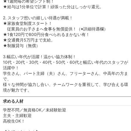
★1週間毎の希望シフト制！
★給与は1分単位で計算！頑張った分はしっかり還元。
2. スタッフ想いの嬉しい待遇が満載！
★家族食堂制度スタート！
従業員のお子さまへ食事を無償提供！（※詳細待遇欄）
★1食120円で800円分食べられるまかない有！
★交通費月5万円まで支給。
★制服貸与（無償）
3.幅広い年代が活躍！温かい協力体制！
10代・20代・30代・40代・50代・60代と幅広い年代のスタッフが
活躍中！
学生さん、パート主婦（夫）さん、フリーターさん、中高年の方ま
で、
様々な仲間が協力し合い、チームワークを重視して、学び合える環
境が魅力です。
求める人材
学歴不問／無資格OK／未経験歓迎
主夫・主婦歓迎
高校生OK！