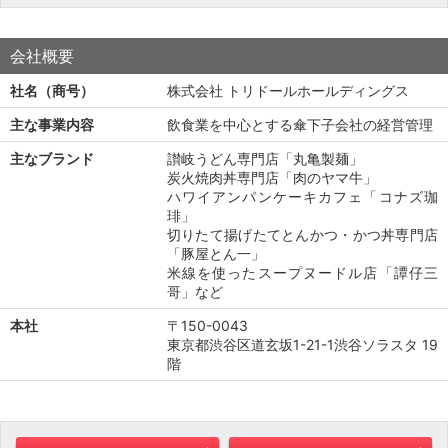
会社概要
社名（商号）
株式会社 トリドールホールディングス
主な事業内容
飲食業を中心とする傘下子会社の経営管理
主なブランド
讃岐うどん専門店「丸亀製麺」
炭火焼肉丼専門店「肉のヤマ牛」
ハワイアンパンケーキカフェ「コナズ珈
琲」
切りたて揚げたてとんかつ・かつ丼専門店
「豚屋とん一」
米線を使ったスープヌードル店「譚仔三
哥」など
本社
〒150-0043
東京都渋谷区道玄坂1-21-1渋谷ソラスタ 19
階