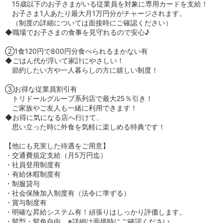
15歳以下のお子さまがいる従業員を対象に専用カードを支給！
お子さま1人あたり最大月1万円分がチャージされます。
（制度の詳細については面接時にご確認ください）
◆職場でお子さまの食事を見守れるので安心♪
②1食120円で800円分食べられるまかない有
◆ごはん代が浮いて家計にやさしい！
節約したい方や一人暮らしの方に嬉しい制度！
③お得な従業員割引有
トリドールグループ系列店で最大25％引き！
ご家族やご友人も一緒に利用できます！
◆お得に気になる店へ行けて、
思い立った時に外食を気軽に楽しめる特典です！
【他にも充実した待遇をご用意】
・交通費規定支給（月5万円迄）
・社員登用制度有
・有給休暇制度有
・制服貸与
・社会保険加入制度有（法令に準ずる）
・賞与制度有
・明確な昇給システム有！頑張りはしっかり評価します。
・髪型・髪色自由 ※詳細は面接時にご確認ください