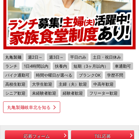
丸亀製麺
週2日～
週3日～
平日のみ
土日・祝日休み
ランチ
1日4時間以内
扶養内
短期（3ヶ月以内）
車通勤可
バイク通勤可
時間や曜日が選べる
ブランクOK
学歴不問
高校生歓迎
大学生歓迎
主婦（夫）歓迎
中高年歓迎
シニア歓迎
未経験者歓迎
経験者歓迎
フリーター歓迎
丸亀製麺岐阜北を知る
応募フォーム
TEL応募