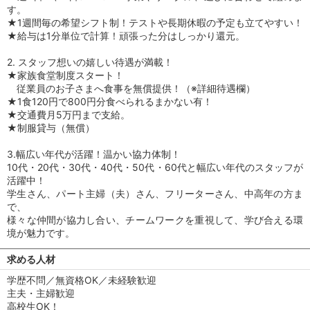
す。
★1週間毎の希望シフト制！テストや長期休暇の予定も立てやすい！
★給与は1分単位で計算！頑張った分はしっかり還元。
2. スタッフ想いの嬉しい待遇が満載！
★家族食堂制度スタート！
従業員のお子さまへ食事を無償提供！（※詳細待遇欄）
★1食120円で800円分食べられるまかない有！
★交通費月5万円まで支給。
★制服貸与（無償）
3.幅広い年代が活躍！温かい協力体制！
10代・20代・30代・40代・50代・60代と幅広い年代のスタッフが
活躍中！
学生さん、パート主婦（夫）さん、フリーターさん、中高年の方ま
で、
様々な仲間が協力し合い、チームワークを重視して、学び合える環
境が魅力です。
求める人材
学歴不問／無資格OK／未経験歓迎
主夫・主婦歓迎
高校生OK！