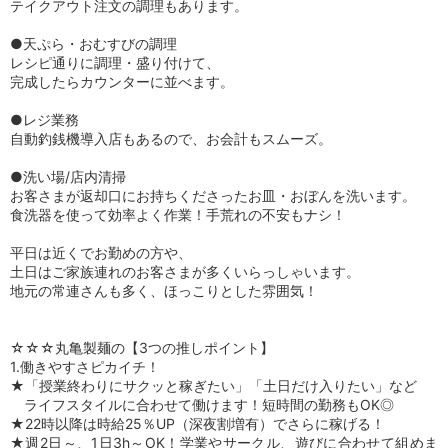
テイクアウト注文の調理もあります。
●天ぷら・おむすびの調理
レシピ通りに調理・盛り付けて、
完成したらカウンターに並べます。
●レジ業務
自動釣銭機導入店もあるので、お会計もスムーズ。
●洗い場/店内清掃
お客さまが返却口にお持ちくださったお皿・おぼんを洗います。
食洗器を使って効率よく作業！手荒れの不安もナシ！
平日は近くでお勤めの方や、
土日はご家族連れのお客さまが多くいらっしゃいます。
地元の常連さんも多く、ほっこりとした雰囲気！
☆☆☆丸亀製麺の【3つの推しポイント】
1.働きやすさピカイチ！
★「授業終わりにサクッと稼ぎたい」「土日だけ入りたい」など
ライフスタイルに合わせて働けます！短時間の勤務もOK◎
★22時以降は時給25％UP（深夜割増有）でさらに稼げる！
★週2日～、1日3h～OK！学業やサークル、遊びに合わせて組めま