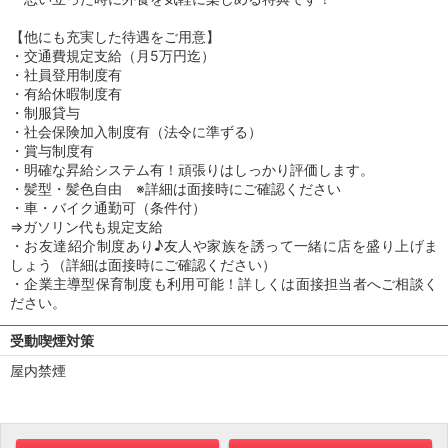
【他にも充実した待遇をご用意】
・交通費規定支給（月5万円迄）
・社員登用制度有
・有給休暇制度有
・制服貸与
・社会保険加入制度有（法令に準ずる）
・賞与制度有
・明確な昇給システム有！頑張りはしっかり評価します。
・髪型・髪色自由 ※詳細は面接時にご確認ください
・車・バイク通勤可（条件付）
⇒ガソリン代も規定支給
・お友達紹介制度あり♪友人や家族を誘って一緒に店を盛り上げま
しょう（詳細は面接時にご確認ください）
・企業主導型保育制度も利用可能！詳しくは面接担当者へご相談く
ださい。
受動喫煙対策
屋内禁煙