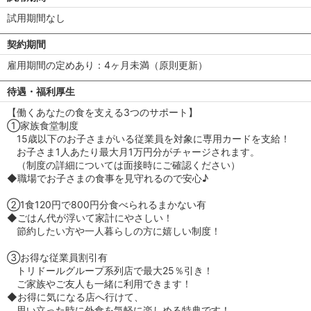
試用期間なし
契約期間
雇用期間の定めあり：4ヶ月未満（原則更新）
待遇・福利厚生
【働くあなたの食を支える3つのサポート】
①家族食堂制度
15歳以下のお子さまがいる従業員を対象に専用カードを支給！
お子さま1人あたり最大月1万円分がチャージされます。
（制度の詳細については面接時にご確認ください）
◆職場でお子さまの食事を見守れるので安心♪
②1食120円で800円分食べられるまかない有
◆ごはん代が浮いて家計にやさしい！
節約したい方や一人暮らしの方に嬉しい制度！
③お得な従業員割引有
トリドールグループ系列店で最大25％引き！
ご家族やご友人も一緒に利用できます！
◆お得に気になる店へ行けて、
思い立った時に外食を気軽に楽しめる特典です！