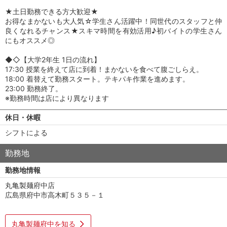
★土日勤務できる方大歓迎★
お得なまかないも大人気☆学生さん活躍中！同世代のスタッフと仲
良くなれるチャンス★スキマ時間を有効活用♪初バイトの学生さん
にもオススメ◎
◆◇【大学2年生 1日の流れ】
17:30 授業を終えて店に到着！まかないを食べて腹ごしらえ。
18:00 着替えて勤務スタート。テキパキ作業を進めます。
23:00 勤務終了。
※勤務時間は店により異なります
休日・休暇
シフトによる
勤務地
勤務地情報
丸亀製麺府中店
広島県府中市高木町５３５－１
丸亀製麺府中を知る