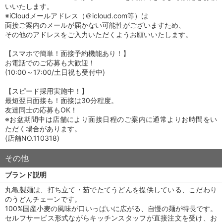
いいたします。
※iCloudメールアドレス（＠icloud.com等）は
面接ご案内のメールが届かない可能性がございますため、
その他のアドレスをご入力いただくようお願いいたします。
【スマホで簡単！面接予約機能あり！】
お電話でのご応募も大歓迎！
(10:00～17:00/土日祝も受付中)
【スピード採用実施中！】
最短翌日面接も！面接は30分程度。
友達同士の応募もOK！
※お盆期間中は店舗により面接日程のご案内に通常よりお時間をい
ただく場合があります。
(店舗NO.110318)
その他
ブランド説明
丸亀製麺は、打ち立て・茹でたてうどんを提供している、こだわり
のうどんチェーンです。
100%国産小麦の風味が口いっぱいに広がる、自慢の麺が特長です。
セルフサービス形式ながらキッチンスタッフが直接注文を受け、お