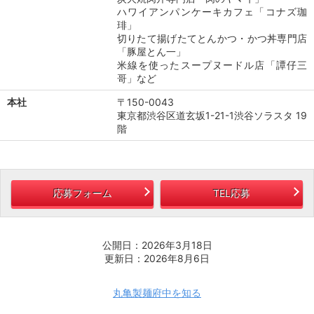
ハワイアンパンケーキカフェ「コナズ珈
琲」
切りたて揚げたてとんかつ・かつ丼専門店
「豚屋とん一」
米線を使ったスープヌードル店「譚仔三
哥」など
本社
〒150-0043
東京都渋谷区道玄坂1-21-1渋谷ソラスタ 19
階
応募フォーム
TEL応募
公開日：2026年3月18日
更新日：2026年8月6日
丸亀製麺府中を知る