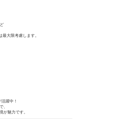
ど
望は最大限考慮します。
が活躍中！
で、
境が魅力です。