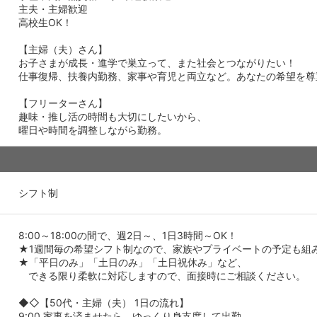
主夫・主婦歓迎
高校生OK！
【主婦（夫）さん】
お子さまが成長・進学で巣立って、また社会とつながりたい！
仕事復帰、扶養内勤務、家事や育児と両立など。あなたの希望を尊
【フリーターさん】
趣味・推し活の時間も大切にしたいから、
曜日や時間を調整しながら勤務。
シフト制
8:00～18:00の間で、週2日～、1日3時間～OK！
★1週間毎の希望シフト制なので、家族やプライベートの予定も組
★「平日のみ」「土日のみ」「土日祝休み」など、
できる限り柔軟に対応しますので、面接時にご相談ください。
◆◇【50代・主婦（夫） 1日の流れ】
9:00 家事を済ませたら、ゆっくり身支度して出勤。