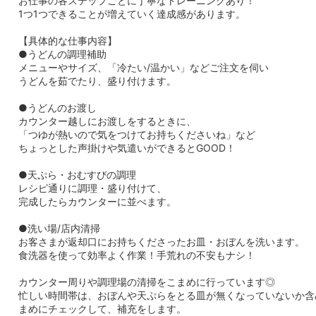
お仕事の各ステップごとに丁寧なトレーニングあり！
1つ1つできることが増えていく達成感があります。
【具体的な仕事内容】
●うどんの調理補助
メニューやサイズ、「冷たい/温かい」などご注文を伺い
うどんを茹でたり、盛り付けます。
●うどんのお渡し
カウンター越しにお渡しをするときに、
「つゆが熱いので気をつけてお持ちくださいね」など
ちょっとした声掛けや気遣いができるとGOOD！
●天ぷら・おむすびの調理
レシピ通りに調理・盛り付けて、
完成したらカウンターに並べます。
●洗い場/店内清掃
お客さまが返却口にお持ちくださったお皿・おぼんを洗います。
食洗器を使って効率よく作業！手荒れの不安もナシ！
カウンター周りや調理場の清掃をこまめに行っています◎
忙しい時間帯は、おぼんや天ぷらをとる皿が無くなっていないか含
まめにチェックして、補充をします。