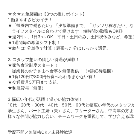
☆☆☆丸亀製麺の【3つの推しポイント】
1.働きやすさピカイチ！
★「扶養内で働きたい」「夕飯準備まで」「ガッツリ稼ぎたい」な
ライフスタイルに合わせて働けます！短時間の勤務もOK◎
★週2日～、1日3h～OK！平日・土日のみ、土日祝休みなど、希
★1週間毎の希望シフト制！
★給与は1分単位で計算！頑張った分はしっかり還元。
2. スタッフ想いの嬉しい待遇が満載！
★家族食堂制度スタート！
従業員のお子さまへ食事を無償提供！（※詳細待遇欄）
★1食120円で800円分食べられるまかない有！
★交通費月5万円まで支給。
★制服貸与（無償）
3.幅広い年代が活躍！温かい協力体制！
10代・20代・30代・40代・50代・60代と幅広い年代のスタッフ
学生さん、パート主婦（夫）さん、フリーターさん、中高年の方ま
様々な仲間が協力し合い、チームワークを重視して、学び合える環
学歴不問／無資格OK／未経験歓迎