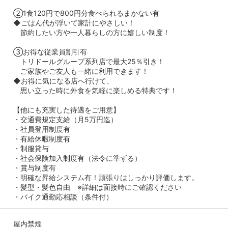
②1食120円で800円分食べられるまかない有
◆ごはん代が浮いて家計にやさしい！
節約したい方や一人暮らしの方に嬉しい制度！
③お得な従業員割引有
トリドールグループ系列店で最大25％引き！
ご家族やご友人も一緒に利用できます！
◆お得に気になる店へ行けて、
思い立った時に外食を気軽に楽しめる特典です！
【他にも充実した待遇をご用意】
・交通費規定支給（月5万円迄）
・社員登用制度有
・有給休暇制度有
・制服貸与
・社会保険加入制度有（法令に準ずる）
・賞与制度有
・明確な昇給システム有！頑張りはしっかり評価します。
・髪型・髪色自由 ※詳細は面接時にご確認ください
・バイク通勤応相談（条件付）
屋内禁煙