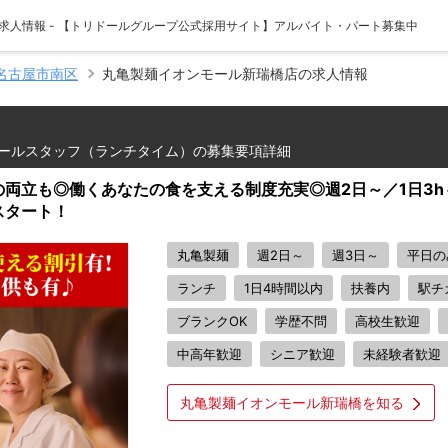
求人情報 - 【トリドールグループ公式採用サイト】アルバイト・パート募集中
名古屋市南区
丸亀製麺イオンモール新瑞橋店の求人情報
ールスタッフ（ランチタイム）の募集要項詳細
両立も◎働くあなたの食を支える制度充実◎週2日～／1日3h
スタート！
丸亀製麺
週2日～
週3日～
平日の
ランチ
1日4時間以内
扶養内
駅チ
ブランクOK
学歴不問
高校生歓迎
中高年歓迎
シニア歓迎
未経験者歓迎
丸亀製麺イオンモール新瑞橋を知る