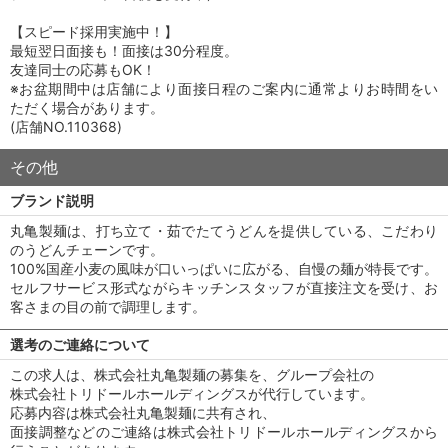
【スピード採用実施中！】
最短翌日面接も！面接は30分程度。
友達同士の応募もOK！
※お盆期間中は店舗により面接日程のご案内に通常よりお時間をい
ただく場合があります。
(店舗NO.110368)
その他
ブランド説明
丸亀製麺は、打ち立て・茹でたてうどんを提供している、こだわり
のうどんチェーンです。
100%国産小麦の風味が口いっぱいに広がる、自慢の麺が特長です。
セルフサービス形式ながらキッチンスタッフが直接注文を受け、お
客さまの目の前で調理します。
選考のご連絡について
この求人は、株式会社丸亀製麺の募集を、グループ会社の
株式会社トリドールホールディングスが代行しています。
応募内容は株式会社丸亀製麺に共有され、
面接調整などのご連絡は株式会社トリドールホールディングスから