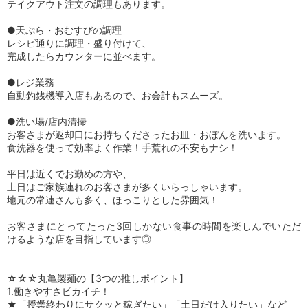
テイクアウト注文の調理もあります。
●天ぷら・おむすびの調理
レシピ通りに調理・盛り付けて、
完成したらカウンターに並べます。
●レジ業務
自動釣銭機導入店もあるので、お会計もスムーズ。
●洗い場/店内清掃
お客さまが返却口にお持ちくださったお皿・おぼんを洗います。
食洗器を使って効率よく作業！手荒れの不安もナシ！
平日は近くでお勤めの方や、
土日はご家族連れのお客さまが多くいらっしゃいます。
地元の常連さんも多く、ほっこりとした雰囲気！
お客さまにとってたった3回しかない食事の時間を楽しんでいただ
けるような店を目指しています◎
☆☆☆丸亀製麺の【3つの推しポイント】
1.働きやすさピカイチ！
★「授業終わりにサクッと稼ぎたい」「土日だけ入りたい」など