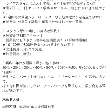
ライフスタイルに合わせて働けます！短時間の勤務もOK◎
★週2日～、1日2h～OK！学業やサークル、遊びに合わせて組めま
す。
★1週間毎の希望シフト制！テストや長期休暇の予定も立てやすい！
★給与は1分単位で計算！頑張った分はしっかり還元。
2. スタッフ想いの嬉しい待遇が満載！
★家族食堂制度スタート！
従業員のお子さまへ食事を無償提供！（※詳細待遇欄）
★1食120円で800円分食べられるまかない有！
★交通費月5万円まで支給。
★制服貸与（無償）
3.幅広い年代が活躍！温かい協力体制！
10代・20代・30代・40代・50代・60代と幅広い年代のスタッフが
活躍中！
学生さん、パート主婦（夫）さん、フリーターさん、中高年の方ま
で、
様々な仲間が協力し合い、チームワークを重視して、学び合える環
境が魅力です。
求める人材
学歴不問／無資格OK／未経験歓迎