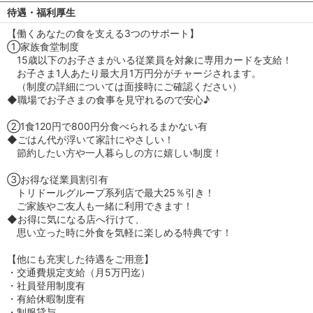
待遇・福利厚生
【働くあなたの食を支える3つのサポート】
①家族食堂制度
15歳以下のお子さまがいる従業員を対象に専用カードを支給！
お子さま1人あたり最大月1万円分がチャージされます。
（制度の詳細については面接時にご確認ください）
◆職場でお子さまの食事を見守れるので安心♪
②1食120円で800円分食べられるまかない有
◆ごはん代が浮いて家計にやさしい！
節約したい方や一人暮らしの方に嬉しい制度！
③お得な従業員割引有
トリドールグループ系列店で最大25％引き！
ご家族やご友人も一緒に利用できます！
◆お得に気になる店へ行けて、
思い立った時に外食を気軽に楽しめる特典です！
【他にも充実した待遇をご用意】
・交通費規定支給（月5万円迄）
・社員登用制度有
・有給休暇制度有
・制服貸与