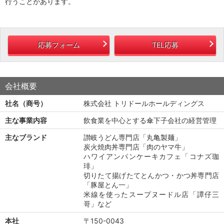
行うことがあります。
応募フォーム
TEL応募
会社概要
社名（商号）
株式会社 トリドールホールディングス
主な事業内容
飲食業を中心とする傘下子会社の経営管理
主なブランド
讃岐うどん専門店「丸亀製麺」
炭火焼肉丼専門店「肉のヤマ牛」
ハワイアンパンケーキカフェ「コナズ珈
琲」
切りたて揚げたてとんかつ・かつ丼専門店
「豚屋とん一」
米線を使ったスープヌードル店「譚仔三
哥」など
本社
〒150-0043