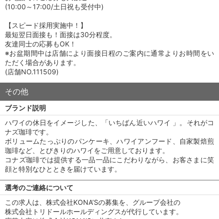
(10:00～17:00/土日祝も受付中)
【スピード採用実施中！】
最短翌日面接も！面接は30分程度。
友達同士の応募もOK！
※お盆期間中は店舗により面接日程のご案内に通常よりお時間をい
ただく場合があります。
(店舗NO.111509)
その他
ブランド説明
ハワイの休日をイメージした、「いちばん近いハワイ 」。それがコ
ナズ珈琲です。
ボリュームたっぷりのパンケーキ、ハワイアンフード、自家製焙煎
珈琲など、とびきりのハワイをご用意しております。
コナズ珈琲では提供する一品一品にこだわりながら、お客さまに笑
顔と特別なひとときを届けています。
選考のご連絡について
この求人は、株式会社KONA’Sの募集を、グループ会社の
株式会社トリドールホールディングスが代行しています。