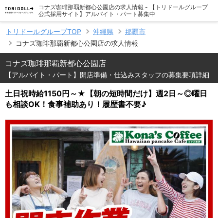
コナズ珈琲那覇新都心公園店の求人情報 - 【トリドールグループ
公式採用サイト】アルバイト・パート募集中
トリドールグループTOP
沖縄県
那覇市
コナズ珈琲那覇新都心公園店の求人情報
コナズ珈琲那覇新都心公園店
【アルバイト・パート】開店準備・仕込みスタッフの募集要項詳細
土日祝時給1150円～★【朝の短時間だけ】週2日～◎曜日
も相談OK！食事補助あり！履歴書不要♪