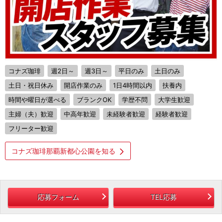
コナズ珈琲
週2日～
週3日～
平日のみ
土日のみ
土日・祝日休み
開店作業のみ
1日4時間以内
扶養内
時間や曜日が選べる
ブランクOK
学歴不問
大学生歓迎
主婦（夫）歓迎
中高年歓迎
未経験者歓迎
経験者歓迎
フリーター歓迎
コナズ珈琲那覇新都心公園を知る
応募フォーム
TEL応募