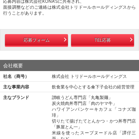
応募内容は株式会社KONA’Sに共有され、
面接調整などのご連絡は株式会社トリドールホールディングスから
行うことがあります。
応募フォーム
TEL応募
会社概要
社名（商号）
株式会社 トリドールホールディングス
主な事業内容
飲食業を中心とする傘下子会社の経営管理
主なブランド
讃岐うどん専門店「丸亀製麺」
炭火焼肉丼専門店「肉のヤマ牛」
ハワイアンパンケーキカフェ「コナズ珈
琲」
切りたて揚げたてとんかつ・かつ丼専門店
「豚屋とん一」
米線を使ったスープヌードル店「譚仔三
哥」など