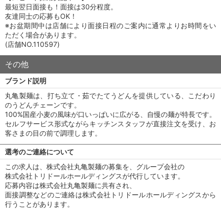
最短翌日面接も！面接は30分程度。
友達同士の応募もOK！
※お盆期間中は店舗により面接日程のご案内に通常よりお時間をい
ただく場合があります。
(店舗NO.110597)
その他
ブランド説明
丸亀製麺は、打ち立て・茹でたてうどんを提供している、こだわり
のうどんチェーンです。
100%国産小麦の風味が口いっぱいに広がる、自慢の麺が特長です。
セルフサービス形式ながらキッチンスタッフが直接注文を受け、お
客さまの目の前で調理します。
選考のご連絡について
この求人は、株式会社丸亀製麺の募集を、グループ会社の
株式会社トリドールホールディングスが代行しています。
応募内容は株式会社丸亀製麺に共有され、
面接調整などのご連絡は株式会社トリドールホールディングスから
行うことがあります。