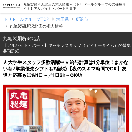
丸亀製麺所沢北店の求人情報 - 【トリドールグループ公式採用サ
イト】アルバイト・パート募集中
トリドールグループTOP
埼玉県
所沢市
丸亀製麺所沢北店の求人情報
丸亀製麺所沢北店
【アルバイト・パート】キッチンスタッフ（ディナータイム）の募集
要項詳細
★大学生スタッフ多数活躍中★給与計算は1分単位！まかな
い有♪学業優先シフトも相談◎【夜のスキマ時間でOK】友
達と応募も◎週1日～／1日2h～OK◎