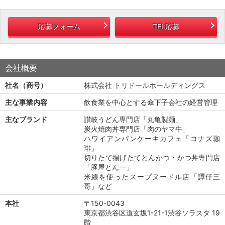
応募フォーム
TEL応募
会社概要
社名（商号）
株式会社 トリドールホールディングス
主な事業内容
飲食業を中心とする傘下子会社の経営管理
主なブランド
讃岐うどん専門店「丸亀製麺」
炭火焼肉丼専門店「肉のヤマ牛」
ハワイアンパンケーキカフェ「コナズ珈
琲」
切りたて揚げたてとんかつ・かつ丼専門店
「豚屋とん一」
米線を使ったスープヌードル店「譚仔三
哥」など
本社
〒150-0043
東京都渋谷区道玄坂1-21-1渋谷ソラスタ 19
階