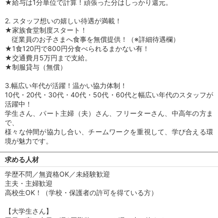
★給与は1分単位で計算！頑張った分はしっかり還元。
2. スタッフ想いの嬉しい待遇が満載！
★家族食堂制度スタート！
従業員のお子さまへ食事を無償提供！（※詳細待遇欄）
★1食120円で800円分食べられるまかない有！
★交通費月5万円まで支給。
★制服貸与（無償）
3.幅広い年代が活躍！温かい協力体制！
10代・20代・30代・40代・50代・60代と幅広い年代のスタッフが
活躍中！
学生さん、パート主婦（夫）さん、フリーターさん、中高年の方ま
で、
様々な仲間が協力し合い、チームワークを重視して、学び合える環
境が魅力です。
求める人材
学歴不問／無資格OK／未経験歓迎
主夫・主婦歓迎
高校生OK！（学校・保護者の許可を得ている方）
【大学生さん】