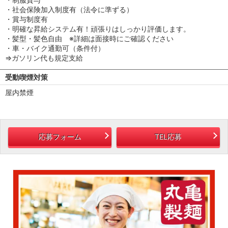
・社会保険加入制度有（法令に準ずる）
・賞与制度有
・明確な昇給システム有！頑張りはしっかり評価します。
・髪型・髪色自由 ※詳細は面接時にご確認ください
・車・バイク通勤可（条件付）
⇒ガソリン代も規定支給
受動喫煙対策
屋内禁煙
応募フォーム
TEL応募