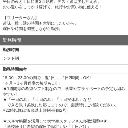
平日の夜と土日に週3回勤務。テスト週は少し抑えめ。
お小遣いをしっかり稼げて、旅行やお買い物に使える！
【フリーターさん】
趣味・推し活の時間も大切にしたいから、
曜日や時間を調整しながら勤務。
勤務時間
勤務時間
シフト制
勤務時間備考
18:00～23:00の間で、週1日～、1日2時間～OK！
1ヶ月～3ヶ月程度の短期もOK！
★1週間毎の希望シフト制なので、学業やプライベートの予定も組み
やすい！
★「平日のみ」「土日のみ」「土日祝休み」など、
できる限り柔軟に対応しますので、面接時にご相談ください。
※22時以降は18歳以上(例外事由2号)
★スキマ時間を活用して大学生スタッフさん多数活躍中★
「学校帰りに希望の曜日で固定」や「土日だけ」