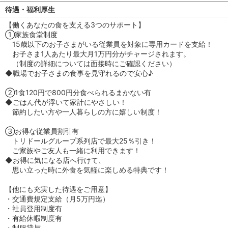
待遇・福利厚生
【働くあなたの食を支える3つのサポート】
①家族食堂制度
15歳以下のお子さまがいる従業員を対象に専用カードを支給！
お子さま1人あたり最大月1万円分がチャージされます。
（制度の詳細については面接時にご確認ください）
◆職場でお子さまの食事を見守れるので安心♪
②1食120円で800円分食べられるまかない有
◆ごはん代が浮いて家計にやさしい！
節約したい方や一人暮らしの方に嬉しい制度！
③お得な従業員割引有
トリドールグループ系列店で最大25％引き！
ご家族やご友人も一緒に利用できます！
◆お得に気になる店へ行けて、
思い立った時に外食を気軽に楽しめる特典です！
【他にも充実した待遇をご用意】
・交通費規定支給（月5万円迄）
・社員登用制度有
・有給休暇制度有
・制服貸与