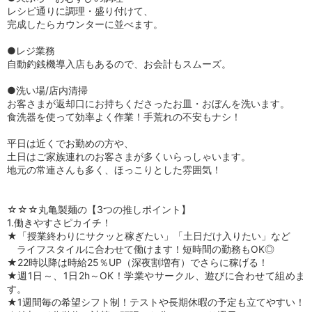
レシピ通りに調理・盛り付けて、
完成したらカウンターに並べます。
●レジ業務
自動釣銭機導入店もあるので、お会計もスムーズ。
●洗い場/店内清掃
お客さまが返却口にお持ちくださったお皿・おぼんを洗います。
食洗器を使って効率よく作業！手荒れの不安もナシ！
平日は近くでお勤めの方や、
土日はご家族連れのお客さまが多くいらっしゃいます。
地元の常連さんも多く、ほっこりとした雰囲気！
☆☆☆丸亀製麺の【3つの推しポイント】
1.働きやすさピカイチ！
★「授業終わりにサクッと稼ぎたい」「土日だけ入りたい」など
ライフスタイルに合わせて働けます！短時間の勤務もOK◎
★22時以降は時給25％UP（深夜割増有）でさらに稼げる！
★週1日～、1日2h～OK！学業やサークル、遊びに合わせて組めま
す。
★1週間毎の希望シフト制！テストや長期休暇の予定も立てやすい！