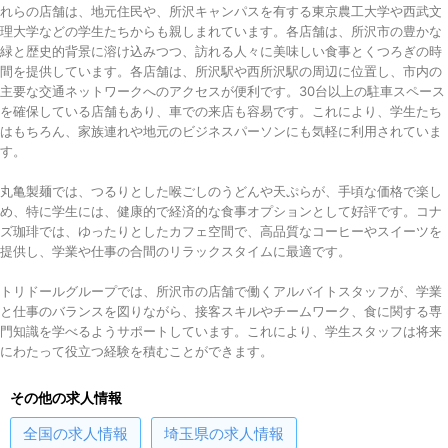
れらの店舗は、地元住民や、所沢キャンパスを有する東京農工大学や西武文
理大学などの学生たちからも親しまれています。各店舗は、所沢市の豊かな
緑と歴史的背景に溶け込みつつ、訪れる人々に美味しい食事とくつろぎの時
間を提供しています。各店舗は、所沢駅や西所沢駅の周辺に位置し、市内の
主要な交通ネットワークへのアクセスが便利です。30台以上の駐車スペース
を確保している店舗もあり、車での来店も容易です。これにより、学生たち
はもちろん、家族連れや地元のビジネスパーソンにも気軽に利用されていま
す。
丸亀製麺では、つるりとした喉ごしのうどんや天ぷらが、手頃な価格で楽し
め、特に学生には、健康的で経済的な食事オプションとして好評です。コナ
ズ珈琲では、ゆったりとしたカフェ空間で、高品質なコーヒーやスイーツを
提供し、学業や仕事の合間のリラックスタイムに最適です。
トリドールグループでは、所沢市の店舗で働くアルバイトスタッフが、学業
と仕事のバランスを図りながら、接客スキルやチームワーク、食に関する専
門知識を学べるようサポートしています。これにより、学生スタッフは将来
にわたって役立つ経験を積むことができます。
その他の求人情報
全国
の求人情報
埼玉県
の求人情報