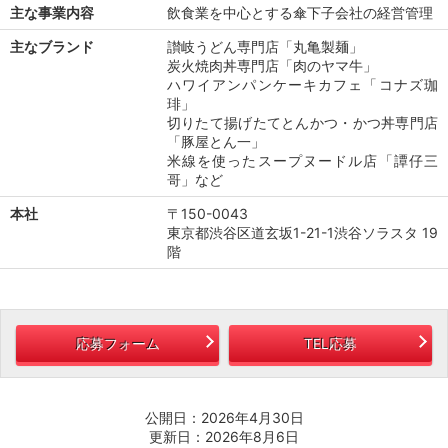
主な事業内容
飲食業を中心とする傘下子会社の経営管理
主なブランド
讃岐うどん専門店「丸亀製麺」
炭火焼肉丼専門店「肉のヤマ牛」
ハワイアンパンケーキカフェ「コナズ珈
琲」
切りたて揚げたてとんかつ・かつ丼専門店
「豚屋とん一」
米線を使ったスープヌードル店「譚仔三
哥」など
本社
〒150-0043
東京都渋谷区道玄坂1-21-1渋谷ソラスタ 19
階
応募フォーム
TEL応募
公開日：2026年4月30日
更新日：2026年8月6日