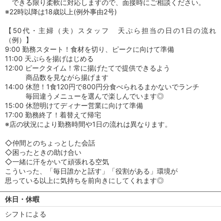
できる限り柔軟に対応しますので、面接時にご相談ください。
※22時以降は18歳以上(例外事由2号)
【50代・主婦（夫）スタッフ 天ぷら担当の日の1日の流れ
（例）】
9:00 勤務スタート！食材を切り、ピークに向けて準備
11:00 天ぷらを揚げはじめる
12:00 ピークタイム！常に揚げたてで提供できるよう
商品数を見ながら揚げます
14:00 休憩！1食120円で800円分食べられるまかないでランチ
毎回違うメニューを選んで楽しんでいます◎
15:00 休憩明けてディナー営業に向けて準備
17:00 勤務終了！着替えて帰宅
※店の状況により勤務時間や1日の流れは異なります。
◇仲間とのちょっとした会話
◇困ったときの助け合い
◇一緒に汗をかいて頑張れる空気
こういった、「毎日誰かと話す」「役割がある」環境が
思っている以上に気持ちを前向きにしてくれます◎
休日・休暇
シフトによる