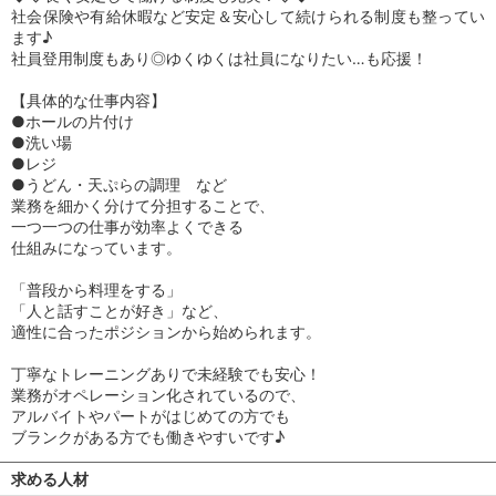
社会保険や有給休暇など安定＆安心して続けられる制度も整ってい
ます♪
社員登用制度もあり◎ゆくゆくは社員になりたい…も応援！
【具体的な仕事内容】
●ホールの片付け
●洗い場
●レジ
●うどん・天ぷらの調理 など
業務を細かく分けて分担することで、
一つ一つの仕事が効率よくできる
仕組みになっています。
「普段から料理をする」
「人と話すことが好き」など、
適性に合ったポジションから始められます。
丁寧なトレーニングありで未経験でも安心！
業務がオペレーション化されているので、
アルバイトやパートがはじめての方でも
ブランクがある方でも働きやすいです♪
求める人材