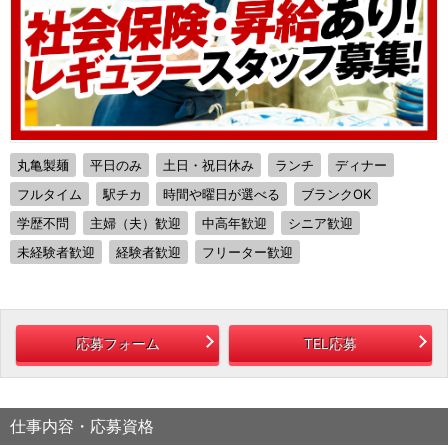
丸亀製麺
平日のみ
土日・祝日休み
ランチ
ディナー
フルタイム
駅チカ
時間や曜日が選べる
ブランクOK
学歴不問
主婦（夫）歓迎
中高年歓迎
シニア歓迎
未経験者歓迎
経験者歓迎
フリーター歓迎
応募フォーム
TEL応募
仕事内容・応募資格