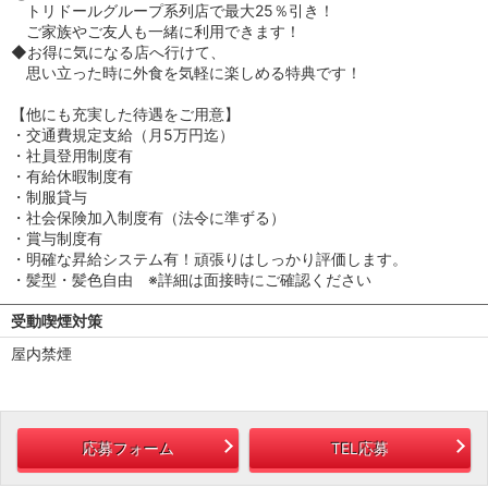
トリドールグループ系列店で最大25％引き！
ご家族やご友人も一緒に利用できます！
◆お得に気になる店へ行けて、
思い立った時に外食を気軽に楽しめる特典です！
【他にも充実した待遇をご用意】
・交通費規定支給（月5万円迄）
・社員登用制度有
・有給休暇制度有
・制服貸与
・社会保険加入制度有（法令に準ずる）
・賞与制度有
・明確な昇給システム有！頑張りはしっかり評価します。
・髪型・髪色自由 ※詳細は面接時にご確認ください
受動喫煙対策
屋内禁煙
応募フォーム
TEL応募