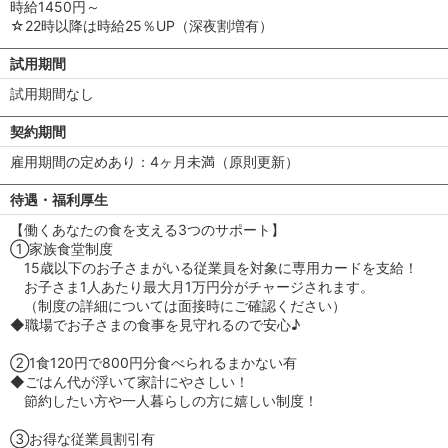
時給1450円～
☆22時以降は時給25％UP（深夜割増有）
試用期間
試用期間なし
契約期間
雇用期間の定めあり：4ヶ月未満（原則更新）
待遇・福利厚生
【働くあなたの食を支える3つのサポート】
①家族食堂制度
15歳以下のお子さまがいる従業員を対象に専用カードを支給！
お子さま1人あたり最大月1万円分がチャージされます。
（制度の詳細については面接時にご確認ください）
◆職場でお子さまの食事を見守れるので安心♪
②1食120円で800円分食べられるまかない有
◆ごはん代が浮いて家計にやさしい！
節約したい方や一人暮らしの方に嬉しい制度！
③お得な従業員割引有