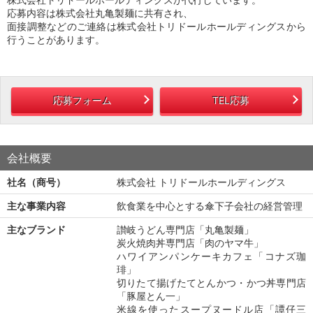
応募内容は株式会社丸亀製麺に共有され、
面接調整などのご連絡は株式会社トリドールホールディングスから
行うことがあります。
応募フォーム
TEL応募
会社概要
社名（商号）
株式会社 トリドールホールディングス
主な事業内容
飲食業を中心とする傘下子会社の経営管理
主なブランド
讃岐うどん専門店「丸亀製麺」
炭火焼肉丼専門店「肉のヤマ牛」
ハワイアンパンケーキカフェ「コナズ珈
琲」
切りたて揚げたてとんかつ・かつ丼専門店
「豚屋とん一」
米線を使ったスープヌードル店「譚仔三