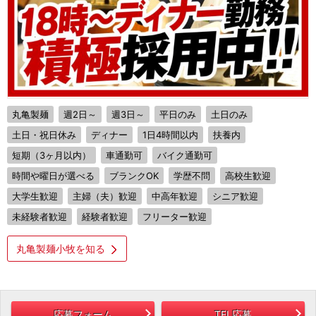
丸亀製麺
週2日～
週3日～
平日のみ
土日のみ
土日・祝日休み
ディナー
1日4時間以内
扶養内
短期（3ヶ月以内）
車通勤可
バイク通勤可
時間や曜日が選べる
ブランクOK
学歴不問
高校生歓迎
大学生歓迎
主婦（夫）歓迎
中高年歓迎
シニア歓迎
未経験者歓迎
経験者歓迎
フリーター歓迎
丸亀製麺小牧を知る
応募フォーム
TEL応募