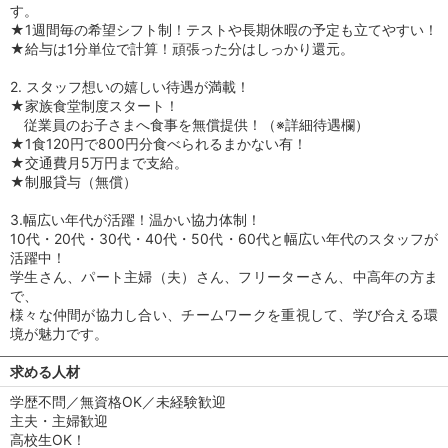
す。
★1週間毎の希望シフト制！テストや長期休暇の予定も立てやすい！
★給与は1分単位で計算！頑張った分はしっかり還元。
2. スタッフ想いの嬉しい待遇が満載！
★家族食堂制度スタート！
従業員のお子さまへ食事を無償提供！（※詳細待遇欄）
★1食120円で800円分食べられるまかない有！
★交通費月5万円まで支給。
★制服貸与（無償）
3.幅広い年代が活躍！温かい協力体制！
10代・20代・30代・40代・50代・60代と幅広い年代のスタッフが
活躍中！
学生さん、パート主婦（夫）さん、フリーターさん、中高年の方ま
で、
様々な仲間が協力し合い、チームワークを重視して、学び合える環
境が魅力です。
求める人材
学歴不問／無資格OK／未経験歓迎
主夫・主婦歓迎
高校生OK！