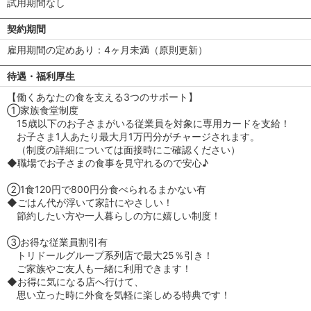
試用期間なし
契約期間
雇用期間の定めあり：4ヶ月未満（原則更新）
待遇・福利厚生
【働くあなたの食を支える3つのサポート】
①家族食堂制度
15歳以下のお子さまがいる従業員を対象に専用カードを支給！
お子さま1人あたり最大月1万円分がチャージされます。
（制度の詳細については面接時にご確認ください）
◆職場でお子さまの食事を見守れるので安心♪
②1食120円で800円分食べられるまかない有
◆ごはん代が浮いて家計にやさしい！
節約したい方や一人暮らしの方に嬉しい制度！
③お得な従業員割引有
トリドールグループ系列店で最大25％引き！
ご家族やご友人も一緒に利用できます！
◆お得に気になる店へ行けて、
思い立った時に外食を気軽に楽しめる特典です！