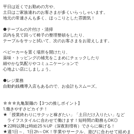
平日は近くでお勤めの方や、
土日はご家族連れのお客さまが多くいらっしゃいます。
地元の常連さんも多く、ほっこりとした雰囲気！
●テーブルの片付け・清掃
店内を見て回って椅子の整理整頓をしたり、
テーブルをサッと拭いて、次のお客さまをお迎えします。
ベビーカーを置く場所を開けたり、
薬味・トッピングの補充をこまめにチェックしたり
細やかな気配りやコミュニケーションで
心地よい店にしましょう。
●レジ業務
自動釣銭機導入店もあるので、お会計もスムーズ。
☆☆☆丸亀製麺の【3つの推しポイント】
1.働きやすさピカイチ！
★「授業終わりにサクッと稼ぎたい」「土日だけ入りたい」など
ライフスタイルに合わせて働けます！短時間の勤務もOK◎
★22時以降は時給25％UP（深夜割増有）でさらに稼げる！
★週1日～、1日2h～OK！学業やサークル、遊びに合わせて組めま