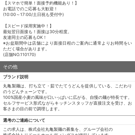
【スマホで簡単！面接予約機能あり！】
お電話でのご応募も大歓迎！
(10:00～17:00/土日祝も受付中)
【スピード採用実施中！】
最短翌日面接も！面接は30分程度。
友達同士の応募もOK！
※お盆期間中は店舗により面接日程のご案内に通常よりお時間をい
ただく場合があります。
(店舗NO.110170)
その他
ブランド説明
丸亀製麺は、打ち立て・茹でたてうどんを提供している、こだわり
のうどんチェーンです。
100%国産小麦の風味が口いっぱいに広がる、自慢の麺が特長です。
セルフサービス形式ながらキッチンスタッフが直接注文を受け、お
客さまの目の前で調理します。
選考のご連絡について
この求人は、株式会社丸亀製麺の募集を、グループ会社の
株式会社トリドールホールディングスが代行しています。