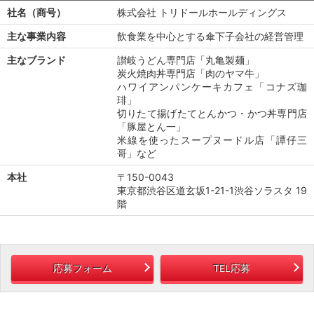
社名（商号）
株式会社 トリドールホールディングス
主な事業内容
飲食業を中心とする傘下子会社の経営管理
主なブランド
讃岐うどん専門店「丸亀製麺」
炭火焼肉丼専門店「肉のヤマ牛」
ハワイアンパンケーキカフェ「コナズ珈
琲」
切りたて揚げたてとんかつ・かつ丼専門店
「豚屋とん一」
米線を使ったスープヌードル店「譚仔三
哥」など
本社
〒150-0043
東京都渋谷区道玄坂1-21-1渋谷ソラスタ 19
階
応募フォーム
TEL応募