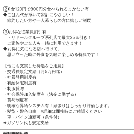
②1食120円で800円分食べられるまかない有
◆ごはん代が浮いて家計にやさしい！
節約したい方や一人暮らしの方に嬉しい制度！
③お得な従業員割引有
トリドールグループ系列店で最大25％引き！
ご家族やご友人も一緒に利用できます！
◆お得に気になる店へ行けて、
思い立った時に外食を気軽に楽しめる特典です！
【他にも充実した待遇をご用意】
・交通費規定支給（月5万円迄）
・社員登用制度有
・有給休暇制度有
・制服貸与
・社会保険加入制度有（法令に準ずる）
・賞与制度有
・明確な昇給システム有！頑張りはしっかり評価します。
・髪型・髪色自由 ※詳細は面接時にご確認ください
・車・バイク通勤可（条件付）
⇒ガソリン代も規定支給
受動喫煙対策