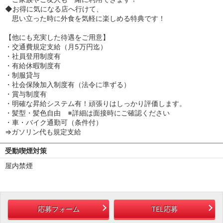
◆お得に気になる店へ行けて、
思い立った時に外食を気軽に楽しめる特典です！
【他にも充実した待遇をご用意】
・交通費規定支給（月5万円迄）
・社員登用制度有
・有給休暇制度有
・制服貸与
・社会保険加入制度有（法令に準ずる）
・賞与制度有
・明確な昇給システム有！頑張りはしっかり評価します。
・髪型・髪色自由 ※詳細は面接時にご確認ください
・車・バイク通勤可（条件付）
⇒ガソリン代も規定支給
受動喫煙対策
屋内禁煙
応募フォーム
TEL応募