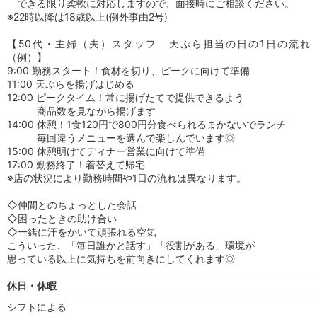
できる限り柔軟に対応しますので、面接時にご相談ください。
※22時以降は18歳以上(例外事由2号)
【50代・主婦（夫）スタッフ 天ぷら担当の日の1日の流れ
（例）】
9:00 勤務スタート！食材を切り、ピークに向けて準備
11:00 天ぷらを揚げはじめる
12:00 ピークタイム！常に揚げたてで提供できるよう
商品数を見ながら揚げます
14:00 休憩！1食120円で800円分食べられるまかないでランチ
毎回違うメニューを選んで楽しんでいます◎
15:00 休憩明けてディナー営業に向けて準備
17:00 勤務終了！着替えて帰宅
※店の状況により勤務時間や1日の流れは異なります。
◇仲間とのちょっとした会話
◇困ったときの助け合い
◇一緒に汗をかいて頑張れる空気
こういった、「毎日誰かと話す」「役割がある」環境が
思っている以上に気持ちを前向きにしてくれます◎
休日・休暇
シフトによる