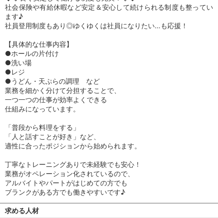
社会保険や有給休暇など安定＆安心して続けられる制度も整ってい
ます♪
社員登用制度もあり◎ゆくゆくは社員になりたい…も応援！
【具体的な仕事内容】
●ホールの片付け
●洗い場
●レジ
●うどん・天ぷらの調理 など
業務を細かく分けて分担することで、
一つ一つの仕事が効率よくできる
仕組みになっています。
「普段から料理をする」
「人と話すことが好き」など、
適性に合ったポジションから始められます。
丁寧なトレーニングありで未経験でも安心！
業務がオペレーション化されているので、
アルバイトやパートがはじめての方でも
ブランクがある方でも働きやすいです♪
求める人材