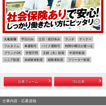
丸亀製麺
平日のみ
土日・祝日休み
ランチ
ディナー
フルタイム
車通勤可
バイク通勤可
時間や曜日が選べる
ブランクOK
学歴不問
主婦（夫）歓迎
中高年歓迎
シニア歓迎
未経験者歓迎
経験者歓迎
フリーター歓迎
応募フォーム
TEL応募
仕事内容・応募資格