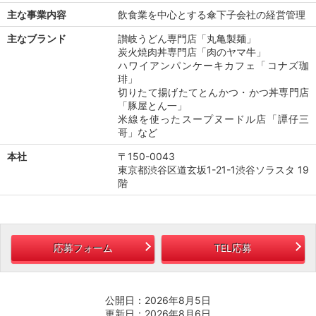
主な事業内容
飲食業を中心とする傘下子会社の経営管理
主なブランド
讃岐うどん専門店「丸亀製麺」
炭火焼肉丼専門店「肉のヤマ牛」
ハワイアンパンケーキカフェ「コナズ珈
琲」
切りたて揚げたてとんかつ・かつ丼専門店
「豚屋とん一」
米線を使ったスープヌードル店「譚仔三
哥」など
本社
〒150-0043
東京都渋谷区道玄坂1-21-1渋谷ソラスタ 19
階
応募フォーム
TEL応募
公開日：2026年8月5日
更新日：2026年8月6日