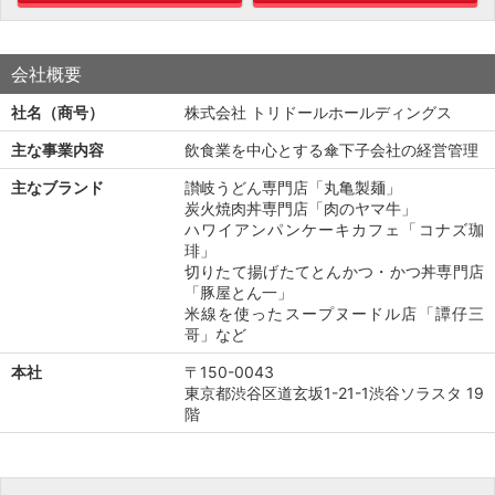
会社概要
社名（商号）
株式会社 トリドールホールディングス
主な事業内容
飲食業を中心とする傘下子会社の経営管理
主なブランド
讃岐うどん専門店「丸亀製麺」
炭火焼肉丼専門店「肉のヤマ牛」
ハワイアンパンケーキカフェ「コナズ珈
琲」
切りたて揚げたてとんかつ・かつ丼専門店
「豚屋とん一」
米線を使ったスープヌードル店「譚仔三
哥」など
本社
〒150-0043
東京都渋谷区道玄坂1-21-1渋谷ソラスタ 19
階