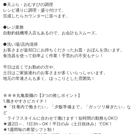
●天ぷら・おむすびの調理
レシピ通りに調理・盛り付けて、
完成したらカウンターに並べます。
●レジ業務
自動釣銭機導入店もあるので、お会計もスムーズ。
●洗い場/店内清掃
お客さまが返却口にお持ちくださったお皿・おぼんを洗います。
食洗器を使って効率よく作業！手荒れの不安もナシ！
平日は近くでお勤めの方や、
土日はご家族連れのお客さまが多くいらっしゃいます。
地元の常連さんも多く、ほっこりとした雰囲気！
☆☆☆丸亀製麺の【3つの推しポイント】
1.働きやすさピカイチ！
★「扶養内で働きたい」「夕飯準備まで」「ガッツリ稼ぎたい」な
ど
ライフスタイルに合わせて働けます！短時間の勤務もOK◎
★週2日～、1日3h～OK！平日のみ（土日祝休み）でOK！
★1週間毎の希望シフト制！