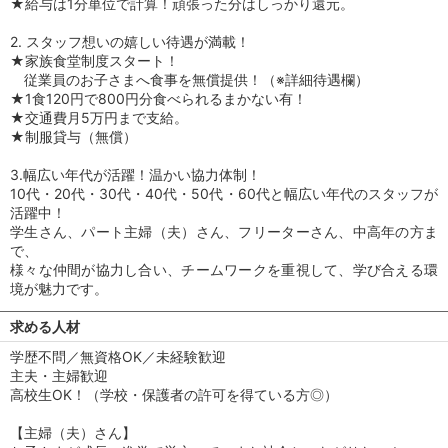
★給与は1分単位で計算！頑張った分はしっかり還元。
2. スタッフ想いの嬉しい待遇が満載！
★家族食堂制度スタート！
従業員のお子さまへ食事を無償提供！（※詳細待遇欄）
★1食120円で800円分食べられるまかない有！
★交通費月5万円まで支給。
★制服貸与（無償）
3.幅広い年代が活躍！温かい協力体制！
10代・20代・30代・40代・50代・60代と幅広い年代のスタッフが
活躍中！
学生さん、パート主婦（夫）さん、フリーターさん、中高年の方ま
で、
様々な仲間が協力し合い、チームワークを重視して、学び合える環
境が魅力です。
求める人材
学歴不問／無資格OK／未経験歓迎
主夫・主婦歓迎
高校生OK！（学校・保護者の許可を得ている方◎）
【主婦（夫）さん】