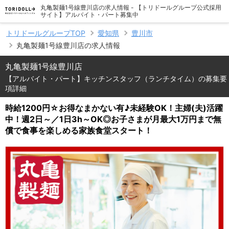
丸亀製麺1号線豊川店の求人情報 - 【トリドールグループ公式採用
サイト】アルバイト・パート募集中
トリドールグループTOP
愛知県
豊川市
丸亀製麺1号線豊川店の求人情報
丸亀製麺1号線豊川店
【アルバイト・パート】キッチンスタッフ（ランチタイム）の募集要
項詳細
時給1200円☆お得なまかない有♪未経験OK！主婦(夫)活躍
中！週2日～／1日3h～OK◎お子さまが月最大1万円まで無
償で食事を楽しめる家族食堂スタート！