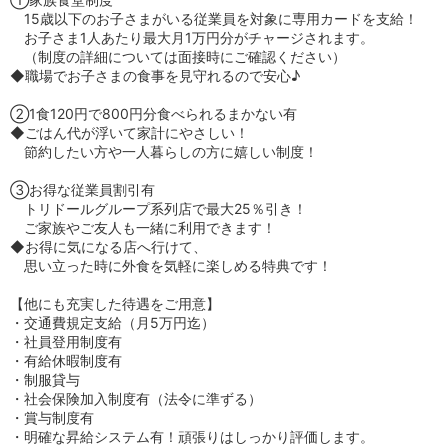
15歳以下のお子さまがいる従業員を対象に専用カードを支給！
お子さま1人あたり最大月1万円分がチャージされます。
（制度の詳細については面接時にご確認ください）
◆職場でお子さまの食事を見守れるので安心♪
②1食120円で800円分食べられるまかない有
◆ごはん代が浮いて家計にやさしい！
節約したい方や一人暮らしの方に嬉しい制度！
③お得な従業員割引有
トリドールグループ系列店で最大25％引き！
ご家族やご友人も一緒に利用できます！
◆お得に気になる店へ行けて、
思い立った時に外食を気軽に楽しめる特典です！
【他にも充実した待遇をご用意】
・交通費規定支給（月5万円迄）
・社員登用制度有
・有給休暇制度有
・制服貸与
・社会保険加入制度有（法令に準ずる）
・賞与制度有
・明確な昇給システム有！頑張りはしっかり評価します。