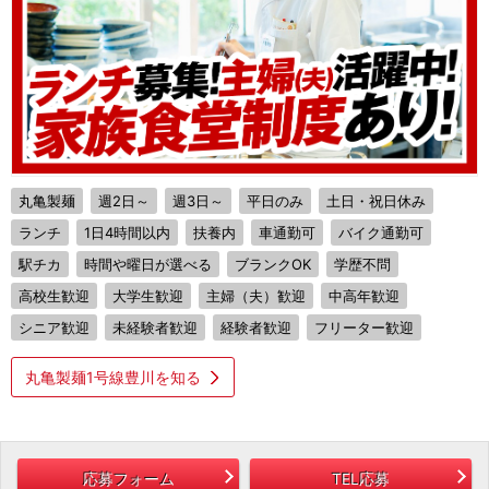
丸亀製麺
週2日～
週3日～
平日のみ
土日・祝日休み
ランチ
1日4時間以内
扶養内
車通勤可
バイク通勤可
駅チカ
時間や曜日が選べる
ブランクOK
学歴不問
高校生歓迎
大学生歓迎
主婦（夫）歓迎
中高年歓迎
シニア歓迎
未経験者歓迎
経験者歓迎
フリーター歓迎
丸亀製麺1号線豊川を知る
応募フォーム
TEL応募