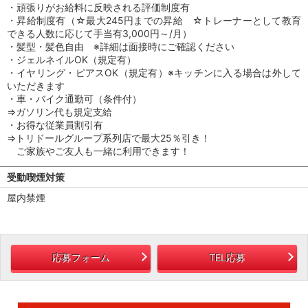
・頑張りがお給料に反映される評価制度有
・昇給制度有（☆最大245円までの昇給 ☆トレーナーとして教育
できる人数に応じて手当有3,000円～/月）
・髪型・髪色自由 ※詳細は面接時にご確認ください
・ジェルネイルOK（規定有）
・イヤリング・ピアスOK（規定有）※キッチンに入る場合は外して
いただきます
・車・バイク通勤可（条件付）
⇒ガソリン代も規定支給
・お得な従業員割引有
⇒トリドールグループ系列店で最大25％引き！
ご家族やご友人も一緒に利用できます！
受動喫煙対策
屋内禁煙
応募フォーム
TEL応募