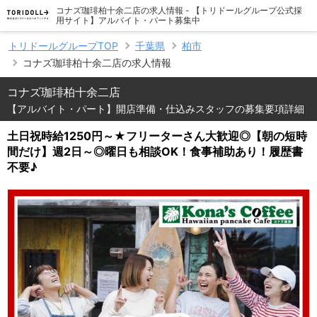
コナズ珈琲柏十余二店の求人情報 - 【トリドールグループ公式採
用サイト】アルバイト・パート募集中
トリドールグループTOP
千葉県
柏市
コナズ珈琲柏十余二店の求人情報
コナズ珈琲柏十余二店
【アルバイト・パート】開店準備・仕込みスタッフの募集要項詳細
土日祝時給1250円～★フリーターさん大歓迎◎【朝の短時
間だけ】週2日～◎曜日も相談OK！食事補助あり！履歴書
不要♪