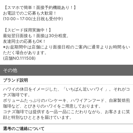
【スマホで簡単！面接予約機能あり！】
お電話でのご応募も大歓迎！
(10:00～17:00/土日祝も受付中)
【スピード採用実施中！】
最短翌日面接も！面接は30分程度。
友達同士の応募もOK！
※お盆期間中は店舗により面接日程のご案内に通常よりお時間をい
ただく場合があります。
(店舗NO.111508)
その他
ブランド説明
ハワイの休日をイメージした、「いちばん近いハワイ 」。それがコ
ナズ珈琲です。
ボリュームたっぷりのパンケーキ、ハワイアンフード、自家製焙煎
珈琲など、とびきりのハワイをご用意しております。
コナズ珈琲では提供する一品一品にこだわりながら、お客さまに笑
顔と特別なひとときを届けています。
選考のご連絡について