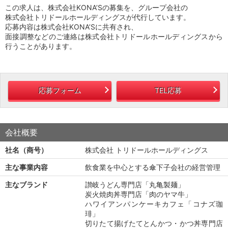
この求人は、株式会社KONA’Sの募集を、グループ会社の
株式会社トリドールホールディングスが代行しています。
応募内容は株式会社KONA’Sに共有され、
面接調整などのご連絡は株式会社トリドールホールディングスから
行うことがあります。
応募フォーム
TEL応募
会社概要
社名（商号）
株式会社 トリドールホールディングス
主な事業内容
飲食業を中心とする傘下子会社の経営管理
主なブランド
讃岐うどん専門店「丸亀製麺」
炭火焼肉丼専門店「肉のヤマ牛」
ハワイアンパンケーキカフェ「コナズ珈
琲」
切りたて揚げたてとんかつ・かつ丼専門店