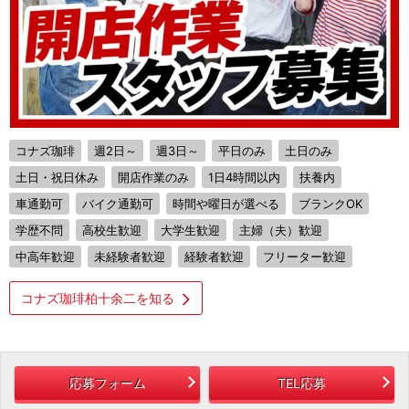
コナズ珈琲
週2日～
週3日～
平日のみ
土日のみ
土日・祝日休み
開店作業のみ
1日4時間以内
扶養内
車通勤可
バイク通勤可
時間や曜日が選べる
ブランクOK
学歴不問
高校生歓迎
大学生歓迎
主婦（夫）歓迎
中高年歓迎
未経験者歓迎
経験者歓迎
フリーター歓迎
コナズ珈琲柏十余二を知る
応募フォーム
TEL応募