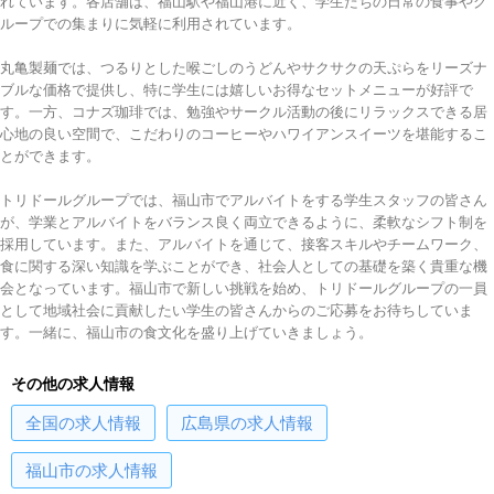
れています。各店舗は、福山駅や福山港に近く、学生たちの日常の食事やグ
ループでの集まりに気軽に利用されています。
丸亀製麺では、つるりとした喉ごしのうどんやサクサクの天ぷらをリーズナ
ブルな価格で提供し、特に学生には嬉しいお得なセットメニューが好評で
す。一方、コナズ珈琲では、勉強やサークル活動の後にリラックスできる居
心地の良い空間で、こだわりのコーヒーやハワイアンスイーツを堪能するこ
とができます。
トリドールグループでは、福山市でアルバイトをする学生スタッフの皆さん
が、学業とアルバイトをバランス良く両立できるように、柔軟なシフト制を
採用しています。また、アルバイトを通じて、接客スキルやチームワーク、
食に関する深い知識を学ぶことができ、社会人としての基礎を築く貴重な機
会となっています。福山市で新しい挑戦を始め、トリドールグループの一員
として地域社会に貢献したい学生の皆さんからのご応募をお待ちしていま
す。一緒に、福山市の食文化を盛り上げていきましょう。
その他の求人情報
全国
の求人情報
広島県
の求人情報
福山市
の求人情報