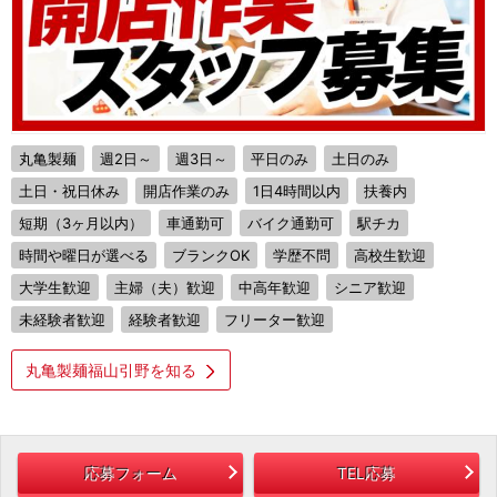
丸亀製麺
週2日～
週3日～
平日のみ
土日のみ
土日・祝日休み
開店作業のみ
1日4時間以内
扶養内
短期（3ヶ月以内）
車通勤可
バイク通勤可
駅チカ
時間や曜日が選べる
ブランクOK
学歴不問
高校生歓迎
大学生歓迎
主婦（夫）歓迎
中高年歓迎
シニア歓迎
未経験者歓迎
経験者歓迎
フリーター歓迎
丸亀製麺福山引野を知る
応募フォーム
TEL応募