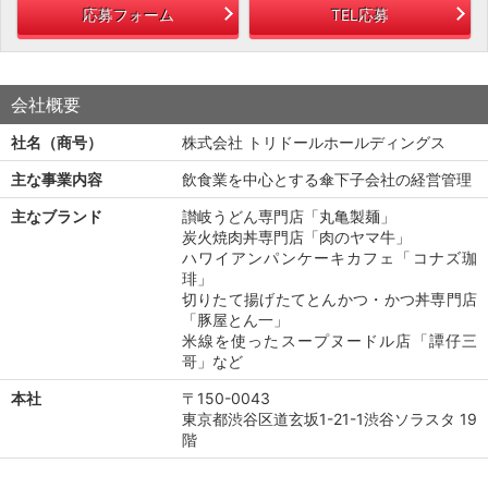
応募フォーム
TEL応募
会社概要
社名（商号）
株式会社 トリドールホールディングス
主な事業内容
飲食業を中心とする傘下子会社の経営管理
主なブランド
讃岐うどん専門店「丸亀製麺」
炭火焼肉丼専門店「肉のヤマ牛」
ハワイアンパンケーキカフェ「コナズ珈
琲」
切りたて揚げたてとんかつ・かつ丼専門店
「豚屋とん一」
米線を使ったスープヌードル店「譚仔三
哥」など
本社
〒150-0043
東京都渋谷区道玄坂1-21-1渋谷ソラスタ 19
階