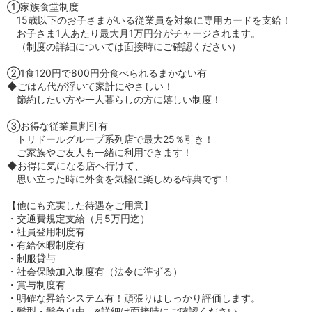
①家族食堂制度
15歳以下のお子さまがいる従業員を対象に専用カードを支給！
お子さま1人あたり最大月1万円分がチャージされます。
（制度の詳細については面接時にご確認ください）
②1食120円で800円分食べられるまかない有
◆ごはん代が浮いて家計にやさしい！
節約したい方や一人暮らしの方に嬉しい制度！
③お得な従業員割引有
トリドールグループ系列店で最大25％引き！
ご家族やご友人も一緒に利用できます！
◆お得に気になる店へ行けて、
思い立った時に外食を気軽に楽しめる特典です！
【他にも充実した待遇をご用意】
・交通費規定支給（月5万円迄）
・社員登用制度有
・有給休暇制度有
・制服貸与
・社会保険加入制度有（法令に準ずる）
・賞与制度有
・明確な昇給システム有！頑張りはしっかり評価します。
・髪型・髪色自由 ※詳細は面接時にご確認ください