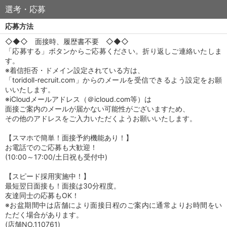
選考・応募
応募方法
◇◆◇ 面接時、履歴書不要 ◇◆◇
「応募する」ボタンからご応募ください。折り返しご連絡いたしま
す。
※着信拒否・ドメイン設定されている方は、
「toridoll-recruit.com」からのメールを受信できるよう設定をお願
いいたします。
※iCloudメールアドレス（＠icloud.com等）は
面接ご案内のメールが届かない可能性がございますため、
その他のアドレスをご入力いただくようお願いいたします。
【スマホで簡単！面接予約機能あり！】
お電話でのご応募も大歓迎！
(10:00～17:00/土日祝も受付中)
【スピード採用実施中！】
最短翌日面接も！面接は30分程度。
友達同士の応募もOK！
※お盆期間中は店舗により面接日程のご案内に通常よりお時間をい
ただく場合があります。
(店舗NO.110761)