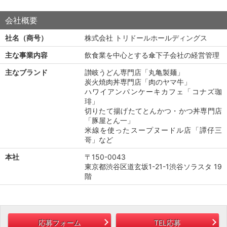
会社概要
社名（商号）
株式会社 トリドールホールディングス
主な事業内容
飲食業を中心とする傘下子会社の経営管理
主なブランド
讃岐うどん専門店「丸亀製麺」
炭火焼肉丼専門店「肉のヤマ牛」
ハワイアンパンケーキカフェ「コナズ珈
琲」
切りたて揚げたてとんかつ・かつ丼専門店
「豚屋とん一」
米線を使ったスープヌードル店「譚仔三
哥」など
本社
〒150-0043
東京都渋谷区道玄坂1-21-1渋谷ソラスタ 19
階
応募フォーム
TEL応募