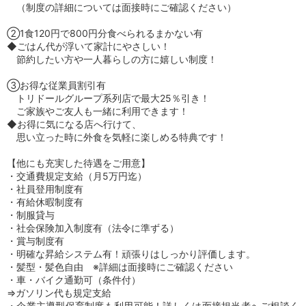
（制度の詳細については面接時にご確認ください）
②1食120円で800円分食べられるまかない有
◆ごはん代が浮いて家計にやさしい！
節約したい方や一人暮らしの方に嬉しい制度！
③お得な従業員割引有
トリドールグループ系列店で最大25％引き！
ご家族やご友人も一緒に利用できます！
◆お得に気になる店へ行けて、
思い立った時に外食を気軽に楽しめる特典です！
【他にも充実した待遇をご用意】
・交通費規定支給（月5万円迄）
・社員登用制度有
・有給休暇制度有
・制服貸与
・社会保険加入制度有（法令に準ずる）
・賞与制度有
・明確な昇給システム有！頑張りはしっかり評価します。
・髪型・髪色自由 ※詳細は面接時にご確認ください
・車・バイク通勤可（条件付）
⇒ガソリン代も規定支給
・企業主導型保育制度も利用可能！詳しくは面接担当者へご相談く