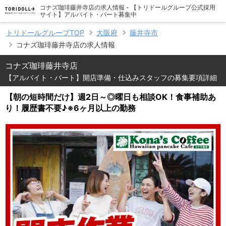
コナズ珈琲藤井寺店の求人情報 - 【トリドールグループ公式採用
サイト】アルバイト・パート募集中
トリドールグループTOP
大阪府
藤井寺市
コナズ珈琲藤井寺店の求人情報
コナズ珈琲藤井寺店
【アルバイト・パート】開店準備・仕込みスタッフの募集要項詳細
【朝の短時間だけ】週2日～◎曜日も相談OK！食事補助あ
り！履歴書不要♪※6ヶ月以上の勤務