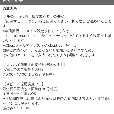
選考・応募
応募方法
◇◆◇ 面接時、履歴書不要 ◇◆◇
「応募する」ボタンからご応募ください。折り返しご連絡いたしま
す。
※着信拒否・ドメイン設定されている方は、
「toridoll-recruit.com」からのメールを受信できるよう設定をお願
いいたします。
※iCloudメールアドレス（＠icloud.com等）は
面接ご案内のメールが届かない可能性がございますため、
その他のアドレスをご入力いただくようお願いいたします。
【スマホで簡単！面接予約機能あり！】
お電話でのご応募も大歓迎！
(10:00～17:00/土日祝も受付中)
【スピード採用実施中！】
最短翌日面接も！面接は30分程度。
友達同士の応募もOK！
※お盆期間中は店舗により面接日程のご案内に通常よりお時間をい
ただく場合があります。
(店舗NO.111006)