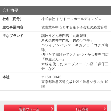
会社概要
社名（商号）
株式会社 トリドールホールディングス
主な事業内容
飲食業を中心とする傘下子会社の経営管理
主なブランド
讃岐うどん専門店「丸亀製麺」
炭火焼肉丼専門店「肉のヤマ牛」
ハワイアンパンケーキカフェ「コナズ珈
琲」
切りたて揚げたてとんかつ・かつ丼専門店
「豚屋とん一」
米線を使ったスープヌードル店「譚仔三
哥」など
本社
〒150-0043
東京都渋谷区道玄坂1-21-1渋谷ソラスタ 19
階
応募フォーム
TEL応募