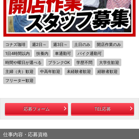
コナズ珈琲
週2日～
週3日～
土日のみ
開店作業のみ
1日4時間以内
扶養内
車通勤可
バイク通勤可
時間や曜日が選べる
ブランクOK
学歴不問
大学生歓迎
主婦（夫）歓迎
中高年歓迎
未経験者歓迎
経験者歓迎
フリーター歓迎
応募フォーム
TEL応募
仕事内容・応募資格