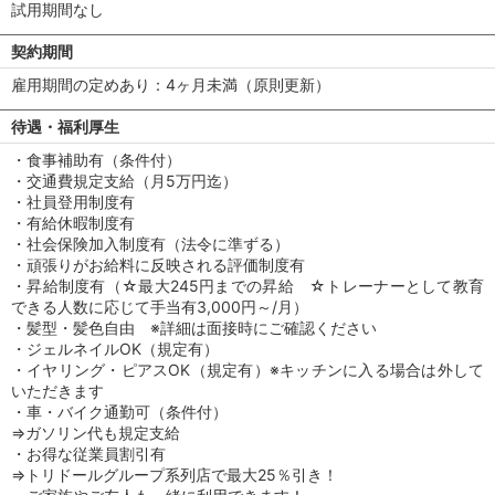
試用期間なし
契約期間
雇用期間の定めあり：4ヶ月未満（原則更新）
待遇・福利厚生
・食事補助有（条件付）
・交通費規定支給（月5万円迄）
・社員登用制度有
・有給休暇制度有
・社会保険加入制度有（法令に準ずる）
・頑張りがお給料に反映される評価制度有
・昇給制度有（☆最大245円までの昇給 ☆トレーナーとして教育
できる人数に応じて手当有3,000円～/月）
・髪型・髪色自由 ※詳細は面接時にご確認ください
・ジェルネイルOK（規定有）
・イヤリング・ピアスOK（規定有）※キッチンに入る場合は外して
いただきます
・車・バイク通勤可（条件付）
⇒ガソリン代も規定支給
・お得な従業員割引有
⇒トリドールグループ系列店で最大25％引き！