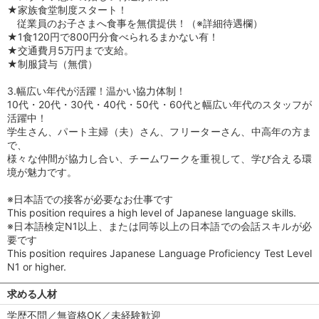
★家族食堂制度スタート！
従業員のお子さまへ食事を無償提供！（※詳細待遇欄）
★1食120円で800円分食べられるまかない有！
★交通費月5万円まで支給。
★制服貸与（無償）
3.幅広い年代が活躍！温かい協力体制！
10代・20代・30代・40代・50代・60代と幅広い年代のスタッフが
活躍中！
学生さん、パート主婦（夫）さん、フリーターさん、中高年の方ま
で、
様々な仲間が協力し合い、チームワークを重視して、学び合える環
境が魅力です。
※日本語での接客が必要なお仕事です
This position requires a high level of Japanese language skills.
※日本語検定N1以上、または同等以上の日本語での会話スキルが必
要です
This position requires Japanese Language Proficiency Test Level
N1 or higher.
求める人材
学歴不問／無資格OK／未経験歓迎