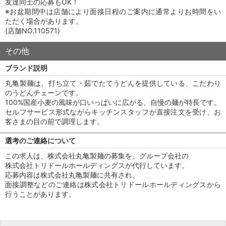
友達同士の応募もOK！
※お盆期間中は店舗により面接日程のご案内に通常よりお時間をい
ただく場合があります。
(店舗NO.110571)
その他
ブランド説明
丸亀製麺は、打ち立て・茹でたてうどんを提供している、こだわり
のうどんチェーンです。
100%国産小麦の風味が口いっぱいに広がる、自慢の麺が特長です。
セルフサービス形式ながらキッチンスタッフが直接注文を受け、お
客さまの目の前で調理します。
選考のご連絡について
この求人は、株式会社丸亀製麺の募集を、グループ会社の
株式会社トリドールホールディングスが代行しています。
応募内容は株式会社丸亀製麺に共有され、
面接調整などのご連絡は株式会社トリドールホールディングスから
行うことがあります。