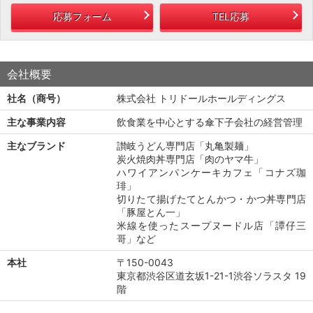
応募フォーム
TEL応募
会社概要
社名（商号）
株式会社 トリドールホールディングス
主な事業内容
飲食業を中心とする傘下子会社の経営管理
主なブランド
讃岐うどん専門店「丸亀製麺」
炭火焼肉丼専門店「肉のヤマ牛」
ハワイアンパンケーキカフェ「コナズ珈
琲」
切りたて揚げたてとんかつ・かつ丼専門店
「豚屋とん一」
米線を使ったスープヌードル店「譚仔三
哥」など
本社
〒150-0043
東京都渋谷区道玄坂1-21-1渋谷ソラスタ 19
階