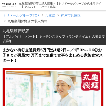
丸亀製麺夢野店の求人情報 - 【トリドールグループ公式採用サイ
ト】アルバイト・パート募集中
トリドールグループTOP
兵庫県
神戸市兵庫区
丸亀製麺夢野店の求人情報
丸亀製麺夢野店
【アルバイト・パート】キッチンスタッフ（ランチタイム）の募集要
項詳細
まかない有◎交通費月5万円迄♪週2日～／1日3h～OK◎お
子さまが月最大1万円まで無償で食事を楽しめる家族食堂ス
タート！