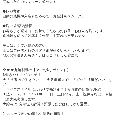
完成したらカウンターに並べます。
●レジ業務
自動釣銭機導入店もあるので、お会計もスムーズ。
●洗い場/店内清掃
お客さまが返却口にお持ちくださったお皿・おぼんを洗います。
食洗器を使って効率よく作業！手荒れの不安もナシ！
平日は近くでお勤めの方や、
土日はご家族連れのお客さまが多くいらっしゃいます。
地元の常連さんも多く、ほっこりとした雰囲気！
☆☆☆丸亀製麺の【3つの推しポイント】
1.働きやすさピカイチ！
★「扶養内で働きたい」「夕飯準備まで」「ガッツリ稼ぎたい」な
ど
ライフスタイルに合わせて働けます！短時間の勤務もOK◎
★週2日～、1日3h～OK！平日・土日のみ、土日祝休みなど、希望
は最大限考慮します。
★給与は1分単位で計算！頑張った分はしっかり還元。
2. スタッフ想いの嬉しい待遇が満載！