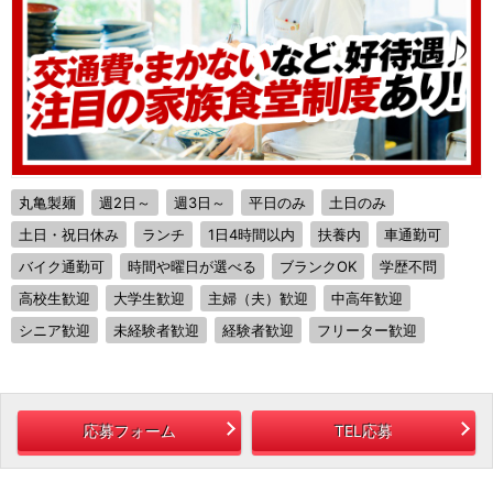
丸亀製麺
週2日～
週3日～
平日のみ
土日のみ
土日・祝日休み
ランチ
1日4時間以内
扶養内
車通勤可
バイク通勤可
時間や曜日が選べる
ブランクOK
学歴不問
高校生歓迎
大学生歓迎
主婦（夫）歓迎
中高年歓迎
シニア歓迎
未経験者歓迎
経験者歓迎
フリーター歓迎
応募フォーム
TEL応募