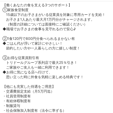
【働くあなたの食を支える3つのサポート】
①家族食堂制度
15歳以下のお子さまがいる従業員を対象に専用カードを支給！
お子さま1人あたり最大月1万円分がチャージされます。
（制度の詳細については面接時にご確認ください）
◆職場でお子さまの食事を見守れるので安心♪
②1食120円で800円分食べられるまかない有
◆ごはん代が浮いて家計にやさしい！
節約したい方や一人暮らしの方に嬉しい制度！
③お得な従業員割引有
トリドールグループ系列店で最大25％引き！
ご家族やご友人も一緒に利用できます！
◆お得に気になる店へ行けて、
思い立った時に外食を気軽に楽しめる特典です！
【他にも充実した待遇をご用意】
・交通費規定支給（月5万円迄）
・社員登用制度有
・有給休暇制度有
・制服貸与
・社会保険加入制度有（法令に準ずる）