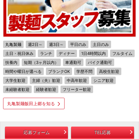
丸亀製麺
週2日～
週3日～
平日のみ
土日のみ
土日・祝日休み
ランチ
ディナー
1日4時間以内
フルタイム
扶養内
短期（3ヶ月以内）
車通勤可
バイク通勤可
時間や曜日が選べる
ブランクOK
学歴不問
高校生歓迎
大学生歓迎
主婦（夫）歓迎
中高年歓迎
シニア歓迎
未経験者歓迎
経験者歓迎
フリーター歓迎
丸亀製麺飯田上郷を知る
応募フォーム
TEL応募