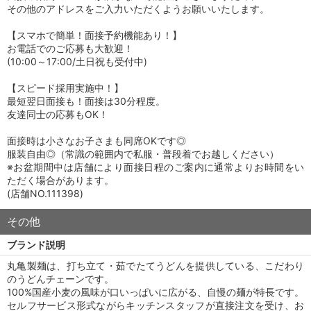
その他のアドレスをご入力いただくようお願いいたします。
【スマホで簡単！面接予約機能あり！】
お電話でのご応募も大歓迎！
(10:00～17:00/土日祝も受付中)
【スピード採用実施中！】
最短翌日面接も！面接は30分程度。
友達同士の応募もOK！
面接時は小さなお子さまも同席OKです◎
服装自由◎（常識の範囲内で私服・普段着でお越しください）
※お盆期間中は店舗により面接日程のご案内に通常よりお時間をい
ただく場合があります。
(店舗NO.111398)
その他
ブランド説明
丸亀製麺は、打ち立て・茹でたてうどんを提供している、こだわり
のうどんチェーンです。
100%国産小麦の風味が口いっぱいに広がる、自慢の麺が特長です。
セルフサービス形式ながらキッチンスタッフが直接注文を受け、お