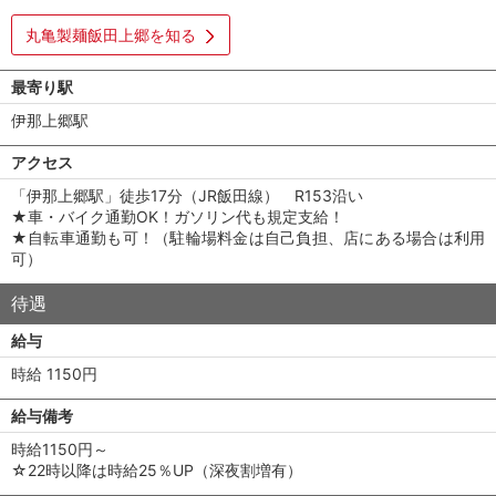
丸亀製麺飯田上郷を知る
最寄り駅
伊那上郷駅
アクセス
「伊那上郷駅」徒歩17分（JR飯田線） R153沿い
★車・バイク通勤OK！ガソリン代も規定支給！
★自転車通勤も可！（駐輪場料金は自己負担、店にある場合は利用
可）
待遇
給与
時給 1150円
給与備考
時給1150円～
☆22時以降は時給25％UP（深夜割増有）