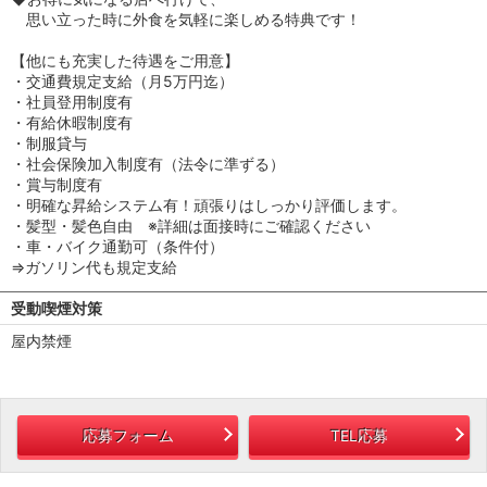
思い立った時に外食を気軽に楽しめる特典です！
【他にも充実した待遇をご用意】
・交通費規定支給（月5万円迄）
・社員登用制度有
・有給休暇制度有
・制服貸与
・社会保険加入制度有（法令に準ずる）
・賞与制度有
・明確な昇給システム有！頑張りはしっかり評価します。
・髪型・髪色自由 ※詳細は面接時にご確認ください
・車・バイク通勤可（条件付）
⇒ガソリン代も規定支給
受動喫煙対策
屋内禁煙
応募フォーム
TEL応募