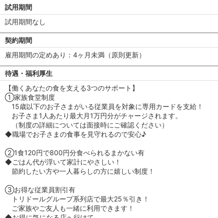
試用期間
試用期間なし
契約期間
雇用期間の定めあり：4ヶ月未満（原則更新）
待遇・福利厚生
【働くあなたの食を支える3つのサポート】
①家族食堂制度
15歳以下のお子さまがいる従業員を対象に専用カードを支給！
お子さま1人あたり最大月1万円分がチャージされます。
（制度の詳細については面接時にご確認ください）
◆職場でお子さまの食事を見守れるので安心♪
②1食120円で800円分食べられるまかない有
◆ごはん代が浮いて家計にやさしい！
節約したい方や一人暮らしの方に嬉しい制度！
③お得な従業員割引有
トリドールグループ系列店で最大25％引き！
ご家族やご友人も一緒に利用できます！
◆お得に気になる店へ行けて、