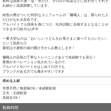
材料は国産小麦・塩・水だけ。その日の気温などに合わせてそれぞ
れ細かく温度調整しています。
紺色の襟がついた特別なユニフォームの「麺職人」は、限られた人
だけがなれる存在です。
アルバイトでも技術を身につけ、社内試験に合格するとなることが
できます◎給与もUP☆
一番大切なのは「おいしいうどんをお客さまに食べてもらいたい」
という気持ち◎
最初は小麦粉の袋の開け方からお教えします！
麺職人の店長の丁寧なトレーニングありで未経験でも安心！
業務がオペレーション化されているので、
アルバイトやパートがはじめての方でも
ブランクがある方でも働きやすいです♪
求める人材
学歴不問／無資格OK／未経験歓迎
主夫・主婦歓迎
高校生OK！
勤務時間