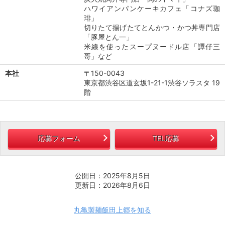
ハワイアンパンケーキカフェ「コナズ珈
琲」
切りたて揚げたてとんかつ・かつ丼専門店
「豚屋とん一」
米線を使ったスープヌードル店「譚仔三
哥」など
本社
〒150-0043
東京都渋谷区道玄坂1-21-1渋谷ソラスタ 19
階
応募フォーム
TEL応募
公開日：2025年8月5日
更新日：2026年8月6日
丸亀製麺飯田上郷を知る