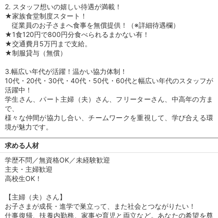
2. スタッフ想いの嬉しい待遇が満載！
★家族食堂制度スタート！
従業員のお子さまへ食事を無償提供！（※詳細待遇欄）
★1食120円で800円分食べられるまかない有！
★交通費月5万円まで支給。
★制服貸与（無償）
3.幅広い年代が活躍！温かい協力体制！
10代・20代・30代・40代・50代・60代と幅広い年代のスタッフが
活躍中！
学生さん、パート主婦（夫）さん、フリーターさん、中高年の方ま
で、
様々な仲間が協力し合い、チームワークを重視して、学び合える環
境が魅力です。
求める人材
学歴不問／無資格OK／未経験歓迎
主夫・主婦歓迎
高校生OK！
【主婦（夫）さん】
お子さまが成長・進学で巣立って、また社会とつながりたい！
仕事復帰、扶養内勤務、家事や育児と両立など。あなたの希望を尊