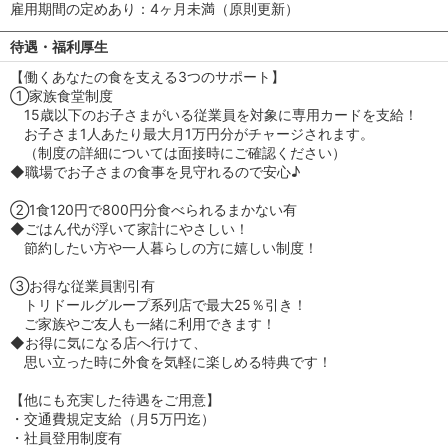
雇用期間の定めあり：4ヶ月未満（原則更新）
待遇・福利厚生
【働くあなたの食を支える3つのサポート】
①家族食堂制度
15歳以下のお子さまがいる従業員を対象に専用カードを支給！
お子さま1人あたり最大月1万円分がチャージされます。
（制度の詳細については面接時にご確認ください）
◆職場でお子さまの食事を見守れるので安心♪
②1食120円で800円分食べられるまかない有
◆ごはん代が浮いて家計にやさしい！
節約したい方や一人暮らしの方に嬉しい制度！
③お得な従業員割引有
トリドールグループ系列店で最大25％引き！
ご家族やご友人も一緒に利用できます！
◆お得に気になる店へ行けて、
思い立った時に外食を気軽に楽しめる特典です！
【他にも充実した待遇をご用意】
・交通費規定支給（月5万円迄）
・社員登用制度有