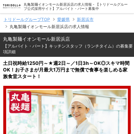
丸亀製麺イオンモール新居浜店の求人情報 - 【トリドールグルー
プ公式採用サイト】アルバイト・パート募集中
トリドールグループTOP
愛媛県
新居浜市
丸亀製麺イオンモール新居浜店の求人情報
丸亀製麺イオンモール新居浜店
【アルバイト・パート】キッチンスタッフ（ランチタイム）の募集要
項詳細
土日祝時給1250円～★週2日～／1日3h～OK◎スキマ時間
OK！お子さまが月最大1万円まで無償で食事を楽しめる家
族食堂スタート！