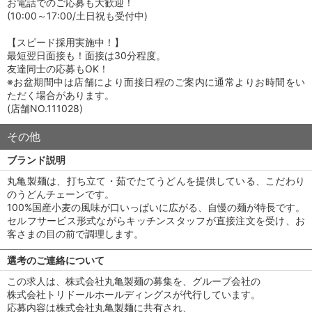
お電話でのご応募も大歓迎！
(10:00～17:00/土日祝も受付中)
【スピード採用実施中！】
最短翌日面接も！面接は30分程度。
友達同士の応募もOK！
※お盆期間中は店舗により面接日程のご案内に通常よりお時間をい
ただく場合があります。
(店舗NO.111028)
その他
ブランド説明
丸亀製麺は、打ち立て・茹でたてうどんを提供している、こだわり
のうどんチェーンです。
100%国産小麦の風味が口いっぱいに広がる、自慢の麺が特長です。
セルフサービス形式ながらキッチンスタッフが直接注文を受け、お
客さまの目の前で調理します。
選考のご連絡について
この求人は、株式会社丸亀製麺の募集を、グループ会社の
株式会社トリドールホールディングスが代行しています。
応募内容は株式会社丸亀製麺に共有され、