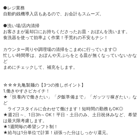
●レジ業務
自動釣銭機導入店もあるので、お会計もスムーズ。
●洗い場/店内清掃
お客さまが返却口にお持ちくださったお皿・おぼんを洗います。
食洗器を使って効率よく作業！手荒れの不安もナシ！
カウンター周りや調理場の清掃をこまめに行っています◎
忙しい時間帯は、おぼんや天ぷらをとる皿が無くなっていないかな
ど
まめにチェックして、補充をします。
☆☆☆丸亀製麺の【3つの推しポイント】
1.働きやすさピカイチ！
★「扶養内で働きたい」「夕飯準備まで」「ガッツリ稼ぎたい」な
ど
ライフスタイルに合わせて働けます！短時間の勤務もOK◎
★週2日～、1日3h～OK！平日・土日のみ、土日祝休みなど、希望
は最大限考慮します。
★1週間毎の希望シフト制！
★給与は1分単位で計算！頑張った分はしっかり還元。