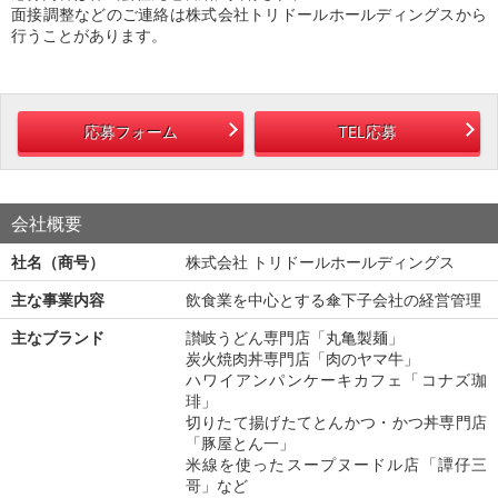
面接調整などのご連絡は株式会社トリドールホールディングスから
行うことがあります。
応募フォーム
TEL応募
会社概要
社名（商号）
株式会社 トリドールホールディングス
主な事業内容
飲食業を中心とする傘下子会社の経営管理
主なブランド
讃岐うどん専門店「丸亀製麺」
炭火焼肉丼専門店「肉のヤマ牛」
ハワイアンパンケーキカフェ「コナズ珈
琲」
切りたて揚げたてとんかつ・かつ丼専門店
「豚屋とん一」
米線を使ったスープヌードル店「譚仔三
哥」など