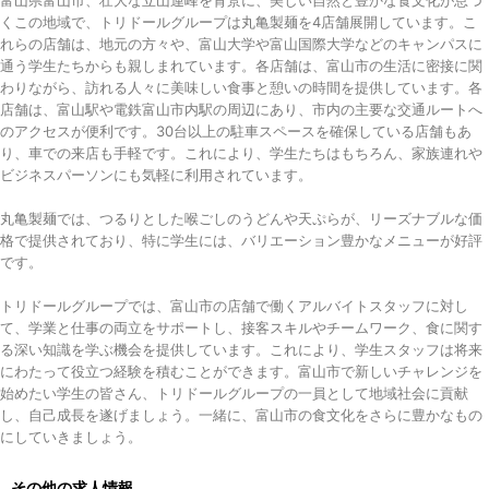
富山県富山市、壮大な立山連峰を背景に、美しい自然と豊かな食文化が息づ
くこの地域で、トリドールグループは丸亀製麺を4店舗展開しています。こ
れらの店舗は、地元の方々や、富山大学や富山国際大学などのキャンパスに
通う学生たちからも親しまれています。各店舗は、富山市の生活に密接に関
わりながら、訪れる人々に美味しい食事と憩いの時間を提供しています。各
店舗は、富山駅や電鉄富山市内駅の周辺にあり、市内の主要な交通ルートへ
のアクセスが便利です。30台以上の駐車スペースを確保している店舗もあ
り、車での来店も手軽です。これにより、学生たちはもちろん、家族連れや
ビジネスパーソンにも気軽に利用されています。
丸亀製麺では、つるりとした喉ごしのうどんや天ぷらが、リーズナブルな価
格で提供されており、特に学生には、バリエーション豊かなメニューが好評
です。
トリドールグループでは、富山市の店舗で働くアルバイトスタッフに対し
て、学業と仕事の両立をサポートし、接客スキルやチームワーク、食に関す
る深い知識を学ぶ機会を提供しています。これにより、学生スタッフは将来
にわたって役立つ経験を積むことができます。富山市で新しいチャレンジを
始めたい学生の皆さん、トリドールグループの一員として地域社会に貢献
し、自己成長を遂げましょう。一緒に、富山市の食文化をさらに豊かなもの
にしていきましょう。
その他の求人情報