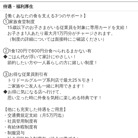
待遇・福利厚生
【働くあなたの食を支える3つのサポート】
①家族食堂制度
15歳以下のお子さまがいる従業員を対象に専用カードを支給！
お子さま1人あたり最大月1万円分がチャージされます。
（制度の詳細については面接時にご確認ください）
②1食120円で800円分食べられるまかない有
◆ごはん代が浮いて家計にやさしい！
節約したい方や一人暮らしの方に嬉しい制度！
③お得な従業員割引有
トリドールグループ系列店で最大25％引き！
ご家族やご友人も一緒に利用できます！
◆お得に気になる店へ行けて、
思い立った時に外食を気軽に楽しめる特典です！
【他にも充実した待遇をご用意】
・交通費規定支給（月5万円迄）
・社員登用制度有
・有給休暇制度有
・制服貸与