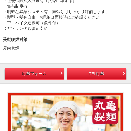
・社会保険加入制度有（法令に準ずる）
・賞与制度有
・明確な昇給システム有！頑張りはしっかり評価します。
・髪型・髪色自由 ※詳細は面接時にご確認ください
・車・バイク通勤可（条件付）
⇒ガソリン代も規定支給
受動喫煙対策
屋内禁煙
応募フォーム
TEL応募