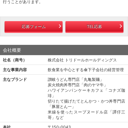
行うことがあります。
応募フォーム
TEL応募
会社概要
社名（商号）
株式会社 トリドールホールディングス
主な事業内容
飲食業を中心とする傘下子会社の経営管理
主なブランド
讃岐うどん専門店「丸亀製麺」
炭火焼肉丼専門店「肉のヤマ牛」
ハワイアンパンケーキカフェ「コナズ珈
琲」
切りたて揚げたてとんかつ・かつ丼専門店
「豚屋とん一」
米線を使ったスープヌードル店「譚仔三
哥」など
本社
〒150-0043