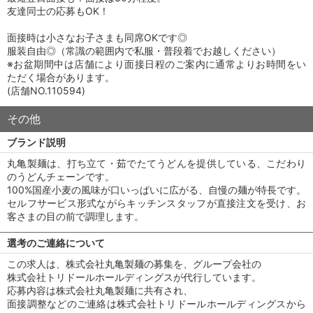
友達同士の応募もOK！
面接時は小さなお子さまも同席OKです◎
服装自由◎（常識の範囲内で私服・普段着でお越しください）
※お盆期間中は店舗により面接日程のご案内に通常よりお時間をい
ただく場合があります。
(店舗NO.110594)
その他
ブランド説明
丸亀製麺は、打ち立て・茹でたてうどんを提供している、こだわり
のうどんチェーンです。
100%国産小麦の風味が口いっぱいに広がる、自慢の麺が特長です。
セルフサービス形式ながらキッチンスタッフが直接注文を受け、お
客さまの目の前で調理します。
選考のご連絡について
この求人は、株式会社丸亀製麺の募集を、グループ会社の
株式会社トリドールホールディングスが代行しています。
応募内容は株式会社丸亀製麺に共有され、
面接調整などのご連絡は株式会社トリドールホールディングスから