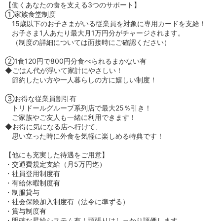
【働くあなたの食を支える3つのサポート】
①家族食堂制度
15歳以下のお子さまがいる従業員を対象に専用カードを支給！
お子さま1人あたり最大月1万円分がチャージされます。
（制度の詳細については面接時にご確認ください）
②1食120円で800円分食べられるまかない有
◆ごはん代が浮いて家計にやさしい！
節約したい方や一人暮らしの方に嬉しい制度！
③お得な従業員割引有
トリドールグループ系列店で最大25％引き！
ご家族やご友人も一緒に利用できます！
◆お得に気になる店へ行けて、
思い立った時に外食を気軽に楽しめる特典です！
【他にも充実した待遇をご用意】
・交通費規定支給（月5万円迄）
・社員登用制度有
・有給休暇制度有
・制服貸与
・社会保険加入制度有（法令に準ずる）
・賞与制度有
・明確な昇給システム有！頑張りはしっかり評価します。