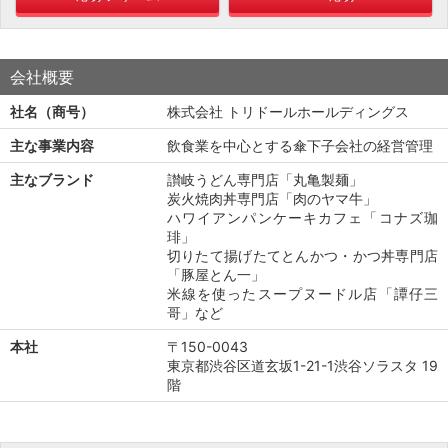
会社概要
社名（商号）
株式会社 トリドールホールディングス
主な事業内容
飲食業を中心とする傘下子会社の経営管理
主なブランド
讃岐うどん専門店「丸亀製麺」
炭火焼肉丼専門店「肉のヤマ牛」
ハワイアンパンケーキカフェ「コナズ珈
琲」
切りたて揚げたてとんかつ・かつ丼専門店
「豚屋とん一」
米線を使ったスープヌードル店「譚仔三
哥」など
本社
〒150-0043
東京都渋谷区道玄坂1-21-1渋谷ソラスタ 19
階