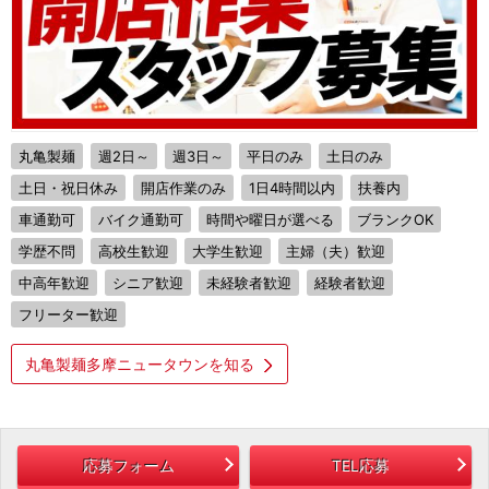
丸亀製麺
週2日～
週3日～
平日のみ
土日のみ
土日・祝日休み
開店作業のみ
1日4時間以内
扶養内
車通勤可
バイク通勤可
時間や曜日が選べる
ブランクOK
学歴不問
高校生歓迎
大学生歓迎
主婦（夫）歓迎
中高年歓迎
シニア歓迎
未経験者歓迎
経験者歓迎
フリーター歓迎
丸亀製麺多摩ニュータウンを知る
応募フォーム
TEL応募