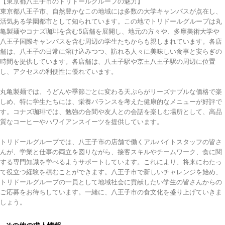
【東京都八王子市のトリドールグループの魅力】
東京都八王子市、自然豊かなこの地域には多数の大学キャンパスが点在し、
活気ある学園都市として知られています。この地でトリドールグループは丸
亀製麺やコナズ珈琲を含む5店舗を展開し、地元の方々や、多摩美術大学や
八王子国際キャンパスを含む周辺の学生たちからも親しまれています。各店
舗は、八王子の日常に溶け込みつつ、訪れる人々に美味しい食事と安らぎの
時間を提供しています。各店舗は、八王子駅や京王八王子駅の周辺に位置
し、アクセスの利便性に優れています。
丸亀製麺では、うどんや季節ごとに変わる天ぷらがリーズナブルな価格で楽
しめ、特に学生たちには、栄養バランスを考えた健康的なメニューが好評で
す。コナズ珈琲では、勉強の合間や友人との会話を楽しむ場所として、高品
質なコーヒーやハワイアンスイーツを提供しています。
トリドールグループでは、八王子市の店舗で働くアルバイトスタッフの皆さ
んが、学業と仕事の両立を図りながら、接客スキルやチームワーク、食に関
する専門知識を学べるようサポートしています。これにより、将来にわたっ
て役立つ経験を積むことができます。八王子市で新しいチャレンジを始め、
トリドールグループの一員として地域社会に貢献したい学生の皆さんからの
ご応募をお待ちしています。一緒に、八王子市の食文化を盛り上げていきま
しょう。