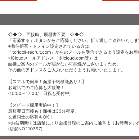
◇◆◇ 面接時、履歴書不要 ◇◆◇
「応募する」ボタンからご応募ください。折り返しご連絡いたしま
※着信拒否・ドメイン設定されている方は、
「toridoll-recruit.com」からのメールを受信できるよう設定を
※iCloudメールアドレス（＠icloud.com等）は
面接ご案内のメールが届かない可能性がございますため、
その他のアドレスをご入力いただくようお願いいたします。
【スマホで簡単！面接予約機能あり！】
お電話でのご応募も大歓迎！
(10:00～17:00/土日祝も受付中)
【スピード採用実施中！】
最短翌日面接も！面接は30分程度。
友達同士の応募もOK！
※お盆期間中は店舗により面接日程のご案内に通常よりお時間をい
(店舗NO.110397)