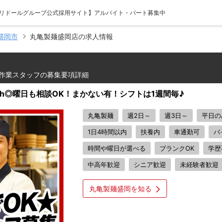
【トリドールグループ公式採用サイト】アルバイト・パート募集中
盛岡市
丸亀製麺盛岡店の求人情報
作業スタッフの募集要項詳細
1h◎曜日も相談OK！まかない有！シフトは1週間毎♪
丸亀製麺
週2日～
週3日～
平日の
1日4時間以内
扶養内
車通勤可
バ
時間や曜日が選べる
ブランクOK
学歴
中高年歓迎
シニア歓迎
未経験者歓迎
丸亀製麺盛岡を知る