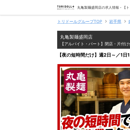
丸亀製麺盛岡店の求人情報 - 
トリドールグループTOP
岩手県
丸亀製麺盛岡店
【アルバイト・パート】閉店・片付け
【夜の短時間だけ】週2日～／1日