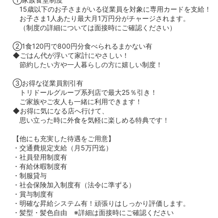
15歳以下のお子さまがいる従業員を対象に専用カードを支給！
お子さま1人あたり最大月1万円分がチャージされます。
（制度の詳細については面接時にご確認ください）
②1食120円で800円分食べられるまかない有
◆ごはん代が浮いて家計にやさしい！
節約したい方や一人暮らしの方に嬉しい制度！
③お得な従業員割引有
トリドールグループ系列店で最大25％引き！
ご家族やご友人も一緒に利用できます！
◆お得に気になる店へ行けて、
思い立った時に外食を気軽に楽しめる特典です！
【他にも充実した待遇をご用意】
・交通費規定支給（月5万円迄）
・社員登用制度有
・有給休暇制度有
・制服貸与
・社会保険加入制度有（法令に準ずる）
・賞与制度有
・明確な昇給システム有！頑張りはしっかり評価します。
・髪型・髪色自由 ※詳細は面接時にご確認ください