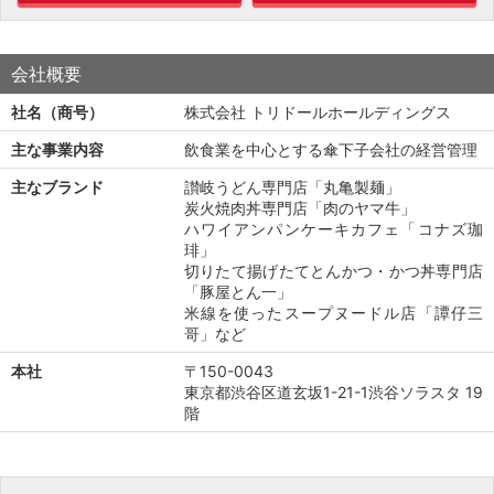
会社概要
社名（商号）
株式会社 トリドールホールディングス
主な事業内容
飲食業を中心とする傘下子会社の経営管理
主なブランド
讃岐うどん専門店「丸亀製麺」
炭火焼肉丼専門店「肉のヤマ牛」
ハワイアンパンケーキカフェ「コナズ珈
琲」
切りたて揚げたてとんかつ・かつ丼専門店
「豚屋とん一」
米線を使ったスープヌードル店「譚仔三
哥」など
本社
〒150-0043
東京都渋谷区道玄坂1-21-1渋谷ソラスタ 19
階