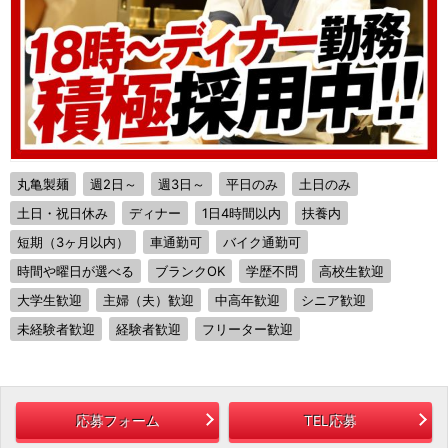
丸亀製麺
週2日～
週3日～
平日のみ
土日のみ
土日・祝日休み
ディナー
1日4時間以内
扶養内
短期（3ヶ月以内）
車通勤可
バイク通勤可
時間や曜日が選べる
ブランクOK
学歴不問
高校生歓迎
大学生歓迎
主婦（夫）歓迎
中高年歓迎
シニア歓迎
未経験者歓迎
経験者歓迎
フリーター歓迎
応募フォーム
TEL応募