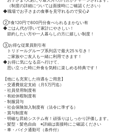
（制度の詳細については面接時にご確認ください）
◆職場でお子さまの食事を見守れるので安心♪
②1食120円で800円分食べられるまかない有
◆ごはん代が浮いて家計にやさしい！
節約したい方や一人暮らしの方に嬉しい制度！
③お得な従業員割引有
トリドールグループ系列店で最大25％引き！
ご家族やご友人も一緒に利用できます！
◆お得に気になる店へ行けて、
思い立った時に外食を気軽に楽しめる特典です！
【他にも充実した待遇をご用意】
・交通費規定支給（月5万円迄）
・社員登用制度有
・有給休暇制度有
・制服貸与
・社会保険加入制度有（法令に準ずる）
・賞与制度有
・明確な昇給システム有！頑張りはしっかり評価します。
・髪型・髪色自由 ※詳細は面接時にご確認ください
・車・バイク通勤可（条件付）