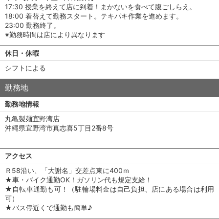
17:30 授業を終えて店に到着！まかないを食べて腹ごしらえ。
18:00 着替えて勤務スタート。テキパキ作業を進めます。
23:00 勤務終了。
※勤務時間は店により異なります
休日・休暇
シフトによる
勤務地
勤務地情報
丸亀製麺宜野湾店
沖縄県宜野湾市真志喜5丁目2番8号
アクセス
Ｒ58沿い、「大謝名」交差点東に400ｍ
★車・バイク通勤OK！ガソリン代も規定支給！
★自転車通勤も可！（駐輪場料金は自己負担、店にある場合は利用
可）
★バス停近くで通勤も簡単♪