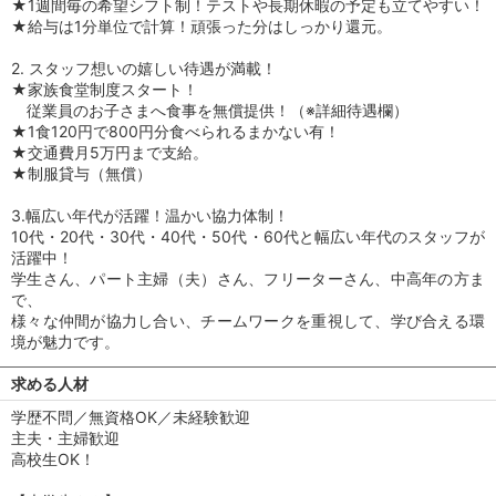
★1週間毎の希望シフト制！テストや長期休暇の予定も立てやすい！
★給与は1分単位で計算！頑張った分はしっかり還元。
2. スタッフ想いの嬉しい待遇が満載！
★家族食堂制度スタート！
従業員のお子さまへ食事を無償提供！（※詳細待遇欄）
★1食120円で800円分食べられるまかない有！
★交通費月5万円まで支給。
★制服貸与（無償）
3.幅広い年代が活躍！温かい協力体制！
10代・20代・30代・40代・50代・60代と幅広い年代のスタッフが
活躍中！
学生さん、パート主婦（夫）さん、フリーターさん、中高年の方ま
で、
様々な仲間が協力し合い、チームワークを重視して、学び合える環
境が魅力です。
求める人材
学歴不問／無資格OK／未経験歓迎
主夫・主婦歓迎
高校生OK！