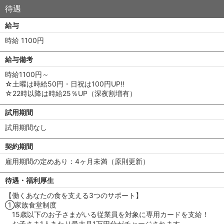
待遇
給与
時給 1100円
給与備考
時給1100円～
☆土曜は時給50円・日祝は100円UP!!
☆22時以降は時給25％UP（深夜割増有）
試用期間
試用期間なし
契約期間
雇用期間の定めあり：4ヶ月未満（原則更新）
待遇・福利厚生
【働くあなたの食を支える3つのサポート】
①家族食堂制度
15歳以下のお子さまがいる従業員を対象に専用カードを支給！
お子さま1人あたり最大月1万円分がチャージされます。