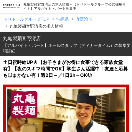
丸亀製麺宜野湾店の求人情報 - 【トリドールグループ公式採用サ
イト】アルバイト・パート募集中
トリドールグループTOP
沖縄県
宜野湾市
丸亀製麺宜野湾店の求人情報
丸亀製麺宜野湾店
【アルバイト・パート】ホールスタッフ（ディナータイム）の募集要
項詳細
土日祝時給UP★【お子さまがお得に食事できる家族食堂
有】【夜のスキマ時間でOK】学生さん活躍中！友達と応募
も◎まかない有！週2日～／1日2h～OK◎