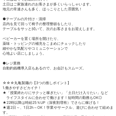
土日はご家族連れのお客さまが多くいらっしゃいます。
地元の常連さんも多く、ほっこりとした雰囲気！
●テーブルの片付け・清掃
店内を見て回って椅子の整理整頓をしたり、
テーブルをサッと拭いて、次のお客さまをお迎えします。
ベビーカーを置く場所を開けたり、
薬味・トッピングの補充をこまめにチェックしたり
細やかな気配りやコミュニケーションで
心地よい店にしましょう。
●レジ業務
自動釣銭機導入店もあるので、お会計もスムーズ。
☆☆☆丸亀製麺の【3つの推しポイント】
1.働きやすさピカイチ！
★「授業終わりにサクッと稼ぎたい」「土日だけ入りたい」など
ライフスタイルに合わせて働けます！短時間の勤務もOK◎
★22時以降は時給25％UP（深夜割増有）でさらに稼げる！
★週2日～、1日2h～OK！学業やサークル、遊びに合わせて組めま
す。