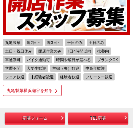
丸亀製麺
週2日～
週3日～
平日のみ
土日のみ
土日・祝日休み
開店作業のみ
1日4時間以内
扶養内
車通勤可
バイク通勤可
時間や曜日が選べる
ブランクOK
学歴不問
大学生歓迎
主婦（夫）歓迎
中高年歓迎
シニア歓迎
未経験者歓迎
経験者歓迎
フリーター歓迎
丸亀製麺横浜瀬谷を知る
応募フォーム
TEL応募