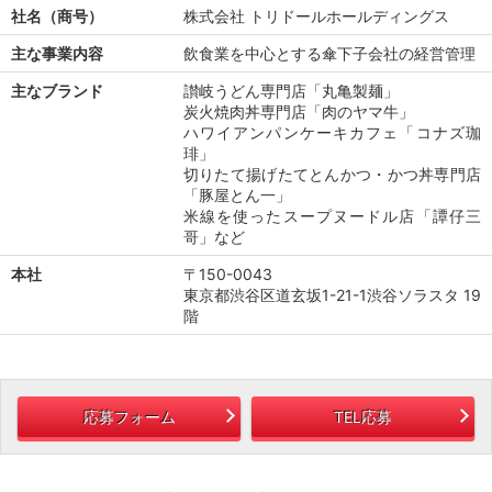
社名（商号）
株式会社 トリドールホールディングス
主な事業内容
飲食業を中心とする傘下子会社の経営管理
主なブランド
讃岐うどん専門店「丸亀製麺」
炭火焼肉丼専門店「肉のヤマ牛」
ハワイアンパンケーキカフェ「コナズ珈
琲」
切りたて揚げたてとんかつ・かつ丼専門店
「豚屋とん一」
米線を使ったスープヌードル店「譚仔三
哥」など
本社
〒150-0043
東京都渋谷区道玄坂1-21-1渋谷ソラスタ 19
階
応募フォーム
TEL応募