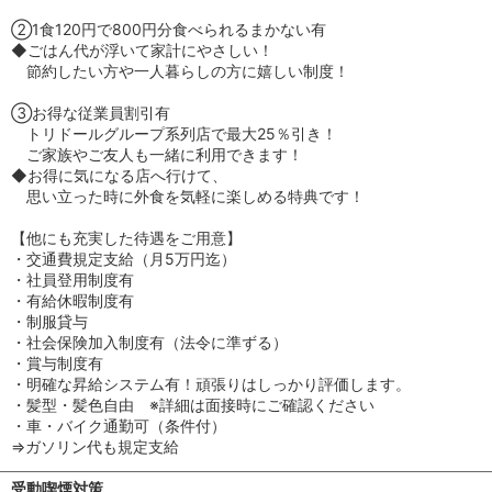
②1食120円で800円分食べられるまかない有
◆ごはん代が浮いて家計にやさしい！
節約したい方や一人暮らしの方に嬉しい制度！
③お得な従業員割引有
トリドールグループ系列店で最大25％引き！
ご家族やご友人も一緒に利用できます！
◆お得に気になる店へ行けて、
思い立った時に外食を気軽に楽しめる特典です！
【他にも充実した待遇をご用意】
・交通費規定支給（月5万円迄）
・社員登用制度有
・有給休暇制度有
・制服貸与
・社会保険加入制度有（法令に準ずる）
・賞与制度有
・明確な昇給システム有！頑張りはしっかり評価します。
・髪型・髪色自由 ※詳細は面接時にご確認ください
・車・バイク通勤可（条件付）
⇒ガソリン代も規定支給
受動喫煙対策