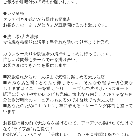
ご飯やお味噌汁の準備もお願いします。
●レジ業務
タッチパネル式だから操作も簡単♪
お客さまの「ありがとう」が直接聞けるのも魅力です。
●洗い場/店内清掃
食洗機を積極的に活用！手荒れを防いで効率よく作業◎
カウンター周りや調理場の清掃をこまめに行っています。
忙しい時間帯もチームで声を掛け合い、
お客さまにできたてを提供します！
■家族連れからお一人様まで気軽に楽しめる天ぷら店
■天ぷら店と聞くとなんか難しそう…。そんな心配は一切必要な
し！まずはメニューを覚えたり、テーブルの片付けからスタート！
調理は分かりやすいレシピも完備。海老なら何分、カボチャなら何
分と揚げ時間のマニュアルもあるので未経験でも大丈夫◎
■あなたのために１つ１つ丁寧に教えるトレーニング体制も整って
います！
お客様の目の前で天ぷらを揚げるので、アツアツの揚げたてだけで
なく"ライブ感"もご提供！
距離が近いからこそ、「美味しい！」の声を直接聞けるのもうれし