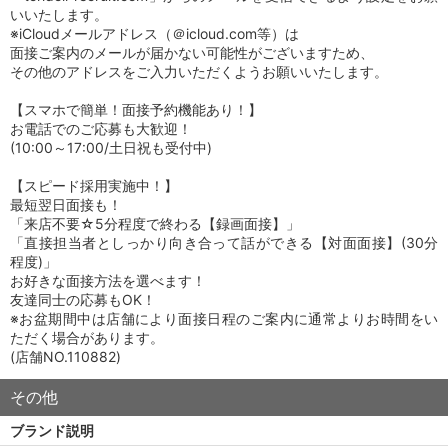
いいたします。
※iCloudメールアドレス（＠icloud.com等）は
面接ご案内のメールが届かない可能性がございますため、
その他のアドレスをご入力いただくようお願いいたします。
【スマホで簡単！面接予約機能あり！】
お電話でのご応募も大歓迎！
(10:00～17:00/土日祝も受付中)
【スピード採用実施中！】
最短翌日面接も！
「来店不要☆5分程度で終わる【録画面接】」
「直接担当者としっかり向き合って話ができる【対面面接】(30分
程度)」
お好きな面接方法を選べます！
友達同士の応募もOK！
※お盆期間中は店舗により面接日程のご案内に通常よりお時間をい
ただく場合があります。
(店舗NO.110882)
その他
ブランド説明