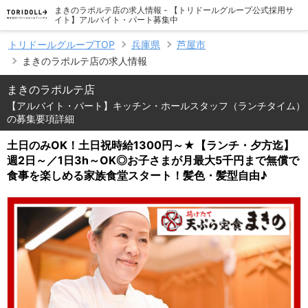
まきのラポルテ店の求人情報 - 【トリドールグループ公式採用サ
イト】アルバイト・パート募集中
トリドールグループTOP
兵庫県
芦屋市
まきのラポルテ店の求人情報
まきのラポルテ店
【アルバイト・パート】キッチン・ホールスタッフ（ランチタイム）
の募集要項詳細
土日のみOK！土日祝時給1300円～★【ランチ・夕方迄】
週2日～／1日3h～OK◎お子さまが月最大5千円まで無償で
食事を楽しめる家族食堂スタート！髪色・髪型自由♪