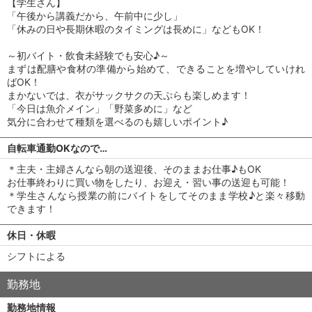
【学生さん】
「午後から講義だから、午前中に少し」
「休みの日や長期休暇のタイミングは長めに」などもOK！
～初バイト・飲食未経験でも安心♪～
まずは配膳や食材の準備から始めて、できることを増やしていけれ
ばOK！
まかないでは、衣がサックサクの天ぷらも楽しめます！
「今日は魚介メイン」「野菜多めに」など
気分に合わせて種類を選べるのも嬉しいポイント♪
自転車通勤OKなので…
＊主夫・主婦さんなら朝の送迎後、そのままお仕事♪もOK
お仕事終わりに買い物をしたり、お迎え・習い事の送迎も可能！
＊学生さんなら授業の前にバイトをしてそのまま学校♪と楽々移動
できます！
休日・休暇
シフトによる
勤務地
勤務地情報