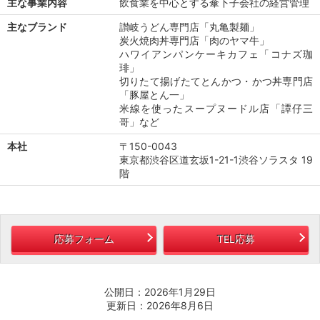
主な事業内容
飲食業を中心とする傘下子会社の経営管理
主なブランド
讃岐うどん専門店「丸亀製麺」
炭火焼肉丼専門店「肉のヤマ牛」
ハワイアンパンケーキカフェ「コナズ珈
琲」
切りたて揚げたてとんかつ・かつ丼専門店
「豚屋とん一」
米線を使ったスープヌードル店「譚仔三
哥」など
本社
〒150-0043
東京都渋谷区道玄坂1-21-1渋谷ソラスタ 19
階
応募フォーム
TEL応募
公開日：2026年1月29日
更新日：2026年8月6日