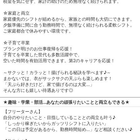
税金を気にせず、家計の助けのため無理なく続けられます。
☆家庭と両立
家庭優先のシフトが組めるから、家族との時間も大切にできます。
夕飯準備に間に合う勤務時間で、無理なく続けられる柔軟シフト。
ご家庭都合で休みやすい環境です。
☆子育て卒業
ブランク明けのお仕事復帰を応援！
子育てを卒業した世代も多数活躍中で、
空いた時間を有効活用できます。第2のキャリアを応援！
～サクッと！カラッと！揚げられる秘訣を学べます♪～
まかないでは、衣がサックサクの天ぷらも楽しめます！
「天ぷら好きだけど、家で揚げるのは大変…」
そんな方にも嬉しい待遇ありです◎
★趣味・学業・部活…あなたの頑張りたいことと両立もできる★
【フリーターさん】
自分のやりたいこと・目指していることとの両立も叶う♪
「しっかり稼ぎたいからガッツリシフトに入りたい」
「この日は予定があるから、勤務時間短め…」など相談ください♪