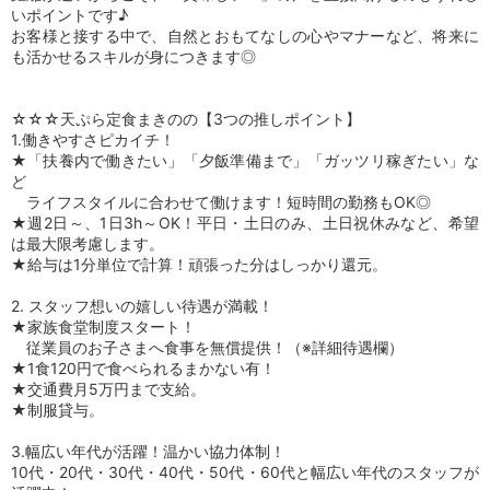
いポイントです♪
お客様と接する中で、自然とおもてなしの心やマナーなど、将来に
も活かせるスキルが身につきます◎
☆☆☆天ぷら定食まきのの【3つの推しポイント】
1.働きやすさピカイチ！
★「扶養内で働きたい」「夕飯準備まで」「ガッツリ稼ぎたい」な
ど
ライフスタイルに合わせて働けます！短時間の勤務もOK◎
★週2日～、1日3h～OK！平日・土日のみ、土日祝休みなど、希望
は最大限考慮します。
★給与は1分単位で計算！頑張った分はしっかり還元。
2. スタッフ想いの嬉しい待遇が満載！
★家族食堂制度スタート！
従業員のお子さまへ食事を無償提供！（※詳細待遇欄）
★1食120円で食べられるまかない有！
★交通費月5万円まで支給。
★制服貸与。
3.幅広い年代が活躍！温かい協力体制！
10代・20代・30代・40代・50代・60代と幅広い年代のスタッフが