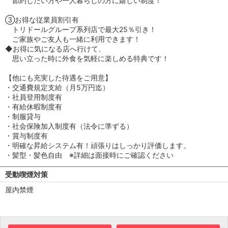
節約したい方や一人暮らしの方に嬉しい制度！
③お得な従業員割引有
トリドールグループ系列店で最大25％引き！
ご家族やご友人も一緒に利用できます！
◆お得に気になる店へ行けて、
思い立った時に外食を気軽に楽しめる特典です！
【他にも充実した待遇をご用意】
・交通費規定支給（月5万円迄）
・社員登用制度有
・有給休暇制度有
・制服貸与
・社会保険加入制度有（法令に準ずる）
・賞与制度有
・明確な昇給システム有！頑張りはしっかり評価します。
・髪型・髪色自由 ※詳細は面接時にご確認ください
受動喫煙対策
屋内禁煙