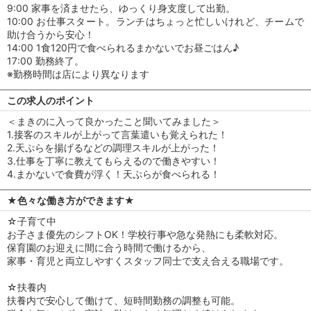
9:00 家事を済ませたら、ゆっくり身支度して出勤。
10:00 お仕事スタート。ランチはちょっと忙しいけれど、チームで
助け合うから安心！
14:00 1食120円で食べられるまかないでお昼ごはん♪
17:00 勤務終了。
※勤務時間は店により異なります
この求人のポイント
＜まきのに入って良かったこと聞いてみました＞
1.接客のスキルが上がって言葉遣いも覚えられた！
2.天ぷらを揚げるなどの調理スキルが上がった！
3.仕事を丁寧に教えてもらえるので働きやすい！
4.まかないで食費が浮く！天ぷらが食べられる！
★色々な働き方ができます★
☆子育て中
お子さま優先のシフトOK！学校行事や急な発熱にも柔軟対応。
保育園のお迎えに間に合う時間で働けるから、
家事・育児と両立しやすくスタッフ同士で支え合える職場です。
☆扶養内
扶養内で安心して働けて、短時間勤務の調整も可能。