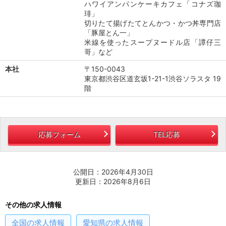
ハワイアンパンケーキカフェ「コナズ珈
琲」
切りたて揚げたてとんかつ・かつ丼専門店
「豚屋とん一」
米線を使ったスープヌードル店「譚仔三
哥」など
本社
〒150-0043
東京都渋谷区道玄坂1-21-1渋谷ソラスタ 19
階
応募フォーム
TEL応募
公開日：2026年4月30日
更新日：2026年8月6日
その他の求人情報
全国
の求人情報
愛知県
の求人情報