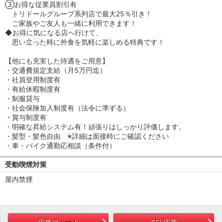
③お得な従業員割引有
トリドールグループ系列店で最大25％引き！
ご家族やご友人も一緒に利用できます！
◆お得に気になる店へ行けて、
思い立った時に外食を気軽に楽しめる特典です！
【他にも充実した待遇をご用意】
・交通費規定支給（月5万円迄）
・社員登用制度有
・有給休暇制度有
・制服貸与
・社会保険加入制度有（法令に準ずる）
・賞与制度有
・明確な昇給システム有！頑張りはしっかり評価します。
・髪型・髪色自由 ※詳細は面接時にご確認ください
・車・バイク通勤応相談（条件付）
受動喫煙対策
屋内禁煙