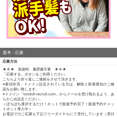
選考・応募
応募方法
★☆★ 面接時、履歴書不要 ★☆★
「応募する」ボタンをご利用ください。
こちらより折り返しご連絡をさせて頂きます。
※着信拒否・ドメイン設定されている方は、解除と新着通知のご確
認をお願い致します。
※ドメイン「toridoll-recruit.com」からメールを受け取れるよう、あ
らかじめ設定ください。
＜ぽちぽち選択するだけ！ネットで面接予約完了！面接予約チャッ
トボット導入中＞
お電話でのご応募も下記フリーダイヤルにて受付しています（受付