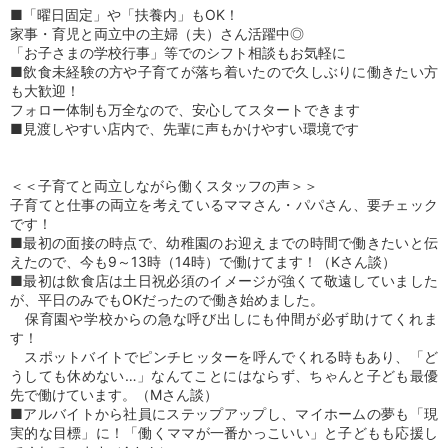
■「曜日固定」や「扶養内」もOK！
家事・育児と両立中の主婦（夫）さん活躍中◎
「お子さまの学校行事」等でのシフト相談もお気軽に
■飲食未経験の方や子育てが落ち着いたので久しぶりに働きたい方
も大歓迎！
フォロー体制も万全なので、安心してスタートできます
■見渡しやすい店内で、先輩に声もかけやすい環境です
＜＜子育てと両立しながら働くスタッフの声＞＞
子育てと仕事の両立を考えているママさん・パパさん、要チェック
です！
■最初の面接の時点で、幼稚園のお迎えまでの時間で働きたいと伝
えたので、今も9～13時（14時）で働けてます！（Kさん談）
■最初は飲食店は土日祝必須のイメージが強くて敬遠していました
が、平日のみでもOKだったので働き始めました。
保育園や学校からの急な呼び出しにも仲間が必ず助けてくれま
す！
スポットバイトでピンチヒッターを呼んでくれる時もあり、「ど
うしても休めない…」なんてことにはならず、ちゃんと子ども最優
先で働けています。（Mさん談）
■アルバイトから社員にステップアップし、マイホームの夢も「現
実的な目標」に！「働くママが一番かっこいい」と子どもも応援し