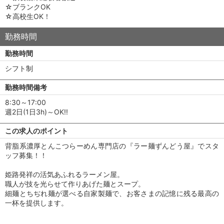
☆ブランクOK
☆高校生OK！
勤務時間
勤務時間
シフト制
勤務時間備考
8:30～17:00
週2日(1日3h)～OK!!
この求人のポイント
背脂系濃厚とんこつらーめん専門店の『ラー麺ずんどう屋』でスタ
ッフ募集！！
姫路発祥の活気あふれるラーメン屋。
職人が技を光らせて作りあげた麺とスープ。
細麺とちぢれ麺が選べる自家製麺で、お客さまの記憶に残る最高の
一杯を提供します。