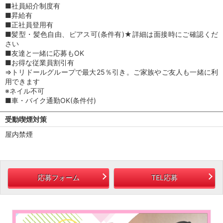
■社員紹介制度有
■昇給有
■正社員登用有
■髪型・髪色自由、ピアス可(条件有)★詳細は面接時にご確認くだ
さい
■友達と一緒に応募もOK
■お得な従業員割引有
⇒トリドールグループで最大25％引き。ご家族やご友人も一緒に利
用できます
※ネイル不可
■車・バイク通勤OK(条件付)
受動喫煙対策
屋内禁煙
応募フォーム
TEL応募