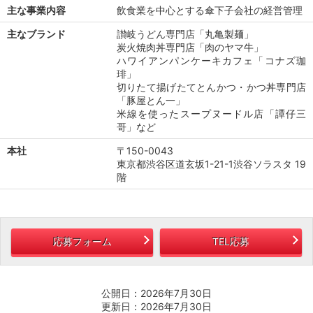
主な事業内容
飲食業を中心とする傘下子会社の経営管理
主なブランド
讃岐うどん専門店「丸亀製麺」
炭火焼肉丼専門店「肉のヤマ牛」
ハワイアンパンケーキカフェ「コナズ珈
琲」
切りたて揚げたてとんかつ・かつ丼専門店
「豚屋とん一」
米線を使ったスープヌードル店「譚仔三
哥」など
本社
〒150-0043
東京都渋谷区道玄坂1-21-1渋谷ソラスタ 19
階
応募フォーム
TEL応募
公開日：2026年7月30日
更新日：2026年7月30日