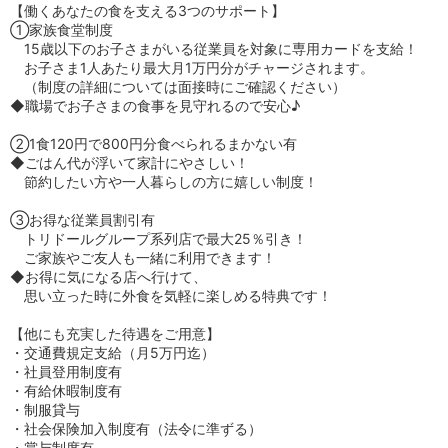
【働くあなたの食を支える3つのサポート】
①家族食堂制度
15歳以下のお子さまがいる従業員を対象に専用カードを支給！
お子さま1人あたり最大月1万円分がチャージされます。
（制度の詳細については面接時にご確認ください）
◆職場でお子さまの食事を見守れるので安心♪
②1食120円で800円分食べられるまかない有
◆ごはん代が浮いて家計にやさしい！
節約したい方や一人暮らしの方に嬉しい制度！
③お得な従業員割引有
トリドールグループ系列店で最大25％引き！
ご家族やご友人も一緒に利用できます！
◆お得に気になる店へ行けて、
思い立った時に外食を気軽に楽しめる特典です！
【他にも充実した待遇をご用意】
・交通費規定支給（月5万円迄）
・社員登用制度有
・有給休暇制度有
・制服貸与
・社会保険加入制度有（法令に準ずる）
・賞与制度有