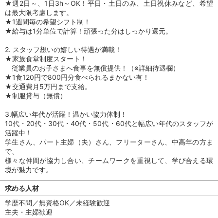
★週2日～、1日3h～OK！平日・土日のみ、土日祝休みなど、希望
は最大限考慮します。
★1週間毎の希望シフト制！
★給与は1分単位で計算！頑張った分はしっかり還元。
2. スタッフ想いの嬉しい待遇が満載！
★家族食堂制度スタート！
従業員のお子さまへ食事を無償提供！（※詳細待遇欄）
★1食120円で800円分食べられるまかない有！
★交通費月5万円まで支給。
★制服貸与（無償）
3.幅広い年代が活躍！温かい協力体制！
10代・20代・30代・40代・50代・60代と幅広い年代のスタッフが
活躍中！
学生さん、パート主婦（夫）さん、フリーターさん、中高年の方ま
で、
様々な仲間が協力し合い、チームワークを重視して、学び合える環
境が魅力です。
求める人材
学歴不問／無資格OK／未経験歓迎
主夫・主婦歓迎