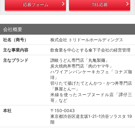
応募フォーム
TEL応募
会社概要
社名（商号）
株式会社 トリドールホールディングス
主な事業内容
飲食業を中心とする傘下子会社の経営管理
主なブランド
讃岐うどん専門店「丸亀製麺」
炭火焼肉丼専門店「肉のヤマ牛」
ハワイアンパンケーキカフェ「コナズ珈
琲」
切りたて揚げたてとんかつ・かつ丼専門店
「豚屋とん一」
米線を使ったスープヌードル店「譚仔三
哥」など
本社
〒150-0043
東京都渋谷区道玄坂1-21-1渋谷ソラスタ 19
階