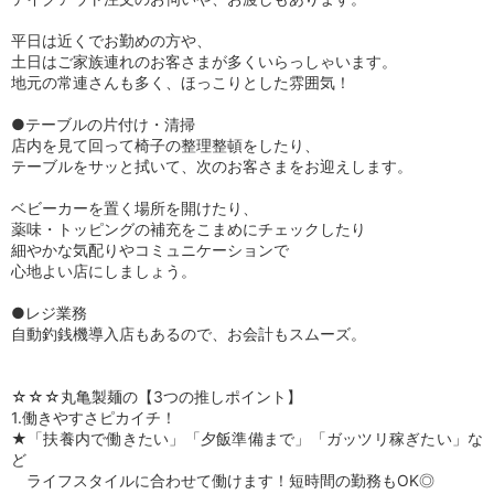
平日は近くでお勤めの方や、
土日はご家族連れのお客さまが多くいらっしゃいます。
地元の常連さんも多く、ほっこりとした雰囲気！
●テーブルの片付け・清掃
店内を見て回って椅子の整理整頓をしたり、
テーブルをサッと拭いて、次のお客さまをお迎えします。
ベビーカーを置く場所を開けたり、
薬味・トッピングの補充をこまめにチェックしたり
細やかな気配りやコミュニケーションで
心地よい店にしましょう。
●レジ業務
自動釣銭機導入店もあるので、お会計もスムーズ。
☆☆☆丸亀製麺の【3つの推しポイント】
1.働きやすさピカイチ！
★「扶養内で働きたい」「夕飯準備まで」「ガッツリ稼ぎたい」な
ど
ライフスタイルに合わせて働けます！短時間の勤務もOK◎