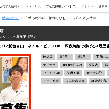
店の求人情報 - 【トリドールグループ公式採用サイト】アルバイト・パート募集中
横浜市中区
立呑み晩杯屋 桜木町ぴおシティ店の求人情報
店
スタッフの募集要項詳細
あり♪髪色自由・ネイル・ピアスOK！深夜時給で稼げる♪履歴
晩杯屋
週2日～
週3日～
平日のみ
ディナー
1日4時間以内
扶養内
駅
ブランクOK
学歴不問
大学生歓迎
シニア歓迎
未経験者歓迎
経験者歓迎