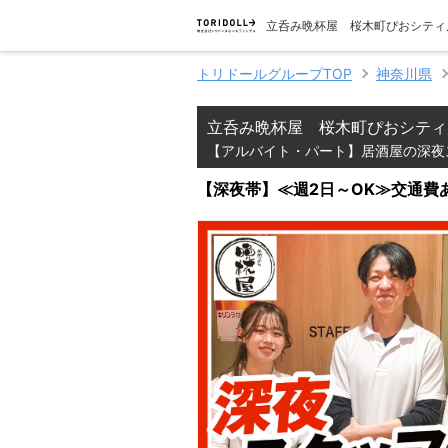
立呑み晩杯屋 桜木町ぴおシティ
トリドールグループTOP
神奈川県
立呑み晩杯屋 桜木町ぴおシティ
【アルバイト・パート】居酒屋の深夜
【深夜帯】≪週2日～OK≫交通費