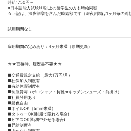
時給1750円～
※日本語能力試験N1以上の留学生の方も時給同額
☆上記は、深夜割増を含んだ時給額です（深夜割増は1ヶ月毎の総
試用期間なし
雇用期間の定めあり：4ヶ月未満（原則更新）
☆★面接時、履歴書不要★☆
■交通費規定支給（最大1万円/月）
■社保加入制度有
■有給休暇制度有
■制服貸与（ポロシャツ・長靴orキッチンシューズ・前掛け）
■社員登用あり
■髪色自由
■ネイルOK（5mm未満）
■タトゥーOK(制服で隠れる場合)
■ピアスOK(勤務中外せる場合)
■昇給制度有
■まかない制度有