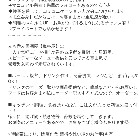
→マニュアル完備！先輩のフォローもあるので安心♪
◆接客を通して、コミュニケーション力が身につけられます！
→【立呑み】だからこそ、お客さまとの距離感が近い
◆調理のスキルもUP！お魚がさばけるようになるチャンス有！
→プライベートでも活かせます！
…………………………
立ち呑み居酒屋【晩杯屋】は
一人で気軽に“一杯目” が呑める場所を目指した居酒屋。
スピーディーなメニュー提供と安心できる雰囲気で、
老若男女問わず来店されています。
■ホール：接客、ドリンク作り、商品提供、レジなど、まずは元
OK！
ドリンクのオーダー取りや商品提供など、簡単なことからお願いし
フードはお客さまが紙にオーダー記入する方式なので、オーダーを
■キッチン：調理、食器洗いなど、ご注文が入った料理の盛り付
ト！
徐々に、揚げ物・焼き物等、品数を増やしていきます。
お刺身のメニューもあるので、お魚をさばく機会もあります◎
※時間帯により、閉店作業(清掃や洗い場のお仕事)も有