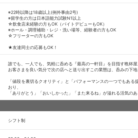
※22時以降は18歳以上(例外事由2号)
※留学生の方は日本語能力試験N1以上
☆飲食店未経験の方もOK（バイトデビューもOK）
※ホール・調理補助・レジ・洗い場等、経験者の方もOK
☆フリーターの方もOK
★友達同士の応募もOK！
誰でも、一人でも、気軽に呑める『最高の一軒目』を目指す晩杯屋
お客さまを良い気分で次の店へと送り出すこの業態は、呑みの下地
「値段を裏切るクオリティ」と「パフォーマンスの一つでもある
おり、
「ありがとう」「おいしかった」「また来るね」が溢れる活気のあ
シフト制