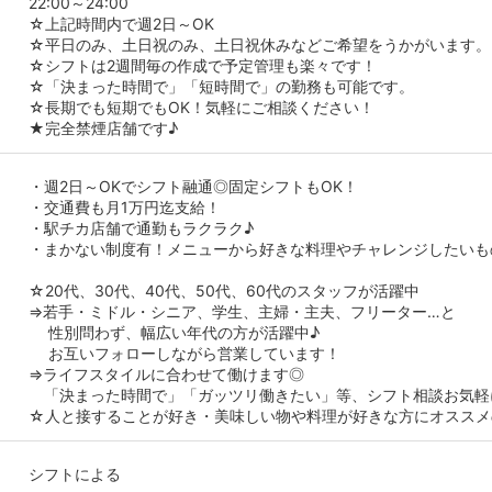
22:00～24:00
☆上記時間内で週2日～OK
☆平日のみ、土日祝のみ、土日祝休みなどご希望をうかがいます。
☆シフトは2週間毎の作成で予定管理も楽々です！
☆「決まった時間で」「短時間で」の勤務も可能です。
☆長期でも短期でもOK！気軽にご相談ください！
★完全禁煙店舗です♪
・週2日～OKでシフト融通◎固定シフトもOK！
・交通費も月1万円迄支給！
・駅チカ店舗で通勤もラクラク♪
・まかない制度有！メニューから好きな料理やチャレンジしたいも
☆20代、30代、40代、50代、60代のスタッフが活躍中
⇒若手・ミドル・シニア、学生、主婦・主夫、フリーター…と
性別問わず、幅広い年代の方が活躍中♪
お互いフォローしながら営業しています！
⇒ライフスタイルに合わせて働けます◎
「決まった時間で」「ガッツリ働きたい」等、シフト相談お気軽
☆人と接することが好き・美味しい物や料理が好きな方にオススメ
シフトによる