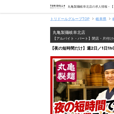
丸亀製麺岐阜北店の求人情報 -
トリドールグループTOP
岐阜県
丸亀製麺岐阜北店
【アルバイト・パート】閉店・片付け
【夜の短時間だけ】週2日／1日1