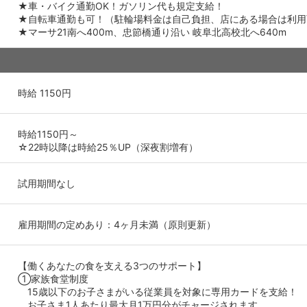
★車・バイク通勤OK！ガソリン代も規定支給！
★自転車通勤も可！（駐輪場料金は自己負担、店にある場合は利用
★マーサ21南へ400m、忠節橋通り沿い 岐阜北高校北へ640m
時給 1150円
時給1150円～
☆22時以降は時給25％UP（深夜割増有）
試用期間なし
雇用期間の定めあり：4ヶ月未満（原則更新）
【働くあなたの食を支える3つのサポート】
①家族食堂制度
15歳以下のお子さまがいる従業員を対象に専用カードを支給！
お子さま1人あたり最大月1万円分がチャージされます。