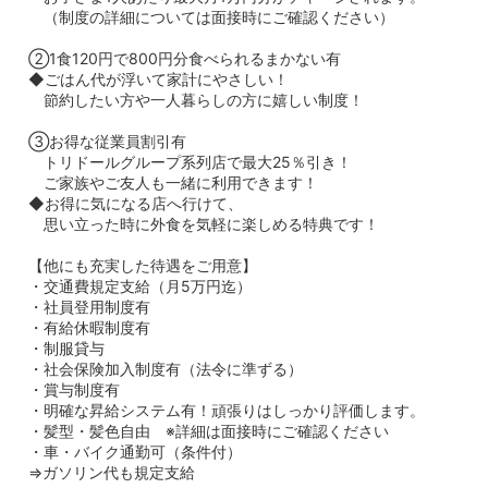
（制度の詳細については面接時にご確認ください）
②1食120円で800円分食べられるまかない有
◆ごはん代が浮いて家計にやさしい！
節約したい方や一人暮らしの方に嬉しい制度！
③お得な従業員割引有
トリドールグループ系列店で最大25％引き！
ご家族やご友人も一緒に利用できます！
◆お得に気になる店へ行けて、
思い立った時に外食を気軽に楽しめる特典です！
【他にも充実した待遇をご用意】
・交通費規定支給（月5万円迄）
・社員登用制度有
・有給休暇制度有
・制服貸与
・社会保険加入制度有（法令に準ずる）
・賞与制度有
・明確な昇給システム有！頑張りはしっかり評価します。
・髪型・髪色自由 ※詳細は面接時にご確認ください
・車・バイク通勤可（条件付）
⇒ガソリン代も規定支給