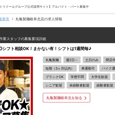
 【トリドールグループ公式採用サイト】アルバイト・パート募集中
岐阜市
丸亀製麺岐阜北店の求人情報
作業スタッフの募集要項詳細
h◎シフト相談OK！まかない有！シフトは1週間毎♪
丸亀製麺
週2日～
土日のみ
閉店
短期（3ヶ月以内）
車通勤可
バイク
ブランクOK
学歴不問
大学生歓迎
シニア歓迎
未経験者歓迎
経験者歓迎
丸亀製麺岐阜北を知る