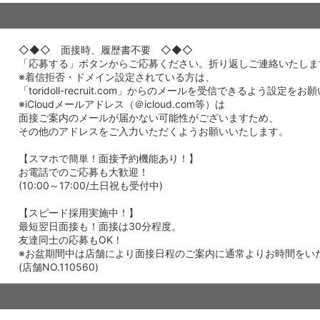
◇◆◇ 面接時、履歴書不要 ◇◆◇
「応募する」ボタンからご応募ください。折り返しご連絡いたしま
※着信拒否・ドメイン設定されている方は、
「toridoll-recruit.com」からのメールを受信できるよう設定を
※iCloudメールアドレス（＠icloud.com等）は
面接ご案内のメールが届かない可能性がございますため、
その他のアドレスをご入力いただくようお願いいたします。
【スマホで簡単！面接予約機能あり！】
お電話でのご応募も大歓迎！
(10:00～17:00/土日祝も受付中)
【スピード採用実施中！】
最短翌日面接も！面接は30分程度。
友達同士の応募もOK！
※お盆期間中は店舗により面接日程のご案内に通常よりお時間をい
(店舗NO.110560)