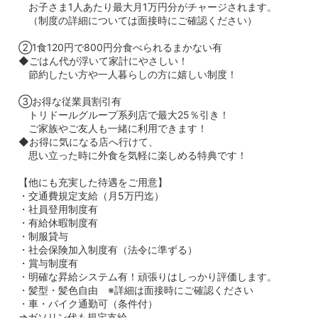
お子さま1人あたり最大月1万円分がチャージされます。
（制度の詳細については面接時にご確認ください）
②1食120円で800円分食べられるまかない有
◆ごはん代が浮いて家計にやさしい！
節約したい方や一人暮らしの方に嬉しい制度！
③お得な従業員割引有
トリドールグループ系列店で最大25％引き！
ご家族やご友人も一緒に利用できます！
◆お得に気になる店へ行けて、
思い立った時に外食を気軽に楽しめる特典です！
【他にも充実した待遇をご用意】
・交通費規定支給（月5万円迄）
・社員登用制度有
・有給休暇制度有
・制服貸与
・社会保険加入制度有（法令に準ずる）
・賞与制度有
・明確な昇給システム有！頑張りはしっかり評価します。
・髪型・髪色自由 ※詳細は面接時にご確認ください
・車・バイク通勤可（条件付）
⇒ガソリン代も規定支給