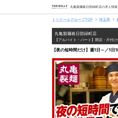
丸亀製麺春日部緑町店の求人情報
トリドールグループTOP
埼玉県
丸亀製麺春日部緑町店
【アルバイト・パート】閉店・片付け
【夜の短時間だけ】週1日～／1日