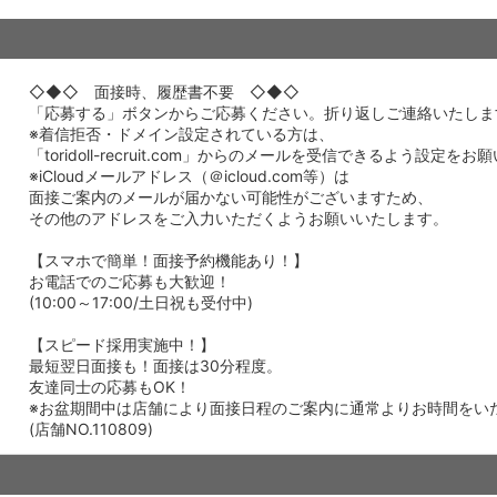
◇◆◇ 面接時、履歴書不要 ◇◆◇
「応募する」ボタンからご応募ください。折り返しご連絡いたしま
※着信拒否・ドメイン設定されている方は、
「toridoll-recruit.com」からのメールを受信できるよう設定を
※iCloudメールアドレス（＠icloud.com等）は
面接ご案内のメールが届かない可能性がございますため、
その他のアドレスをご入力いただくようお願いいたします。
【スマホで簡単！面接予約機能あり！】
お電話でのご応募も大歓迎！
(10:00～17:00/土日祝も受付中)
【スピード採用実施中！】
最短翌日面接も！面接は30分程度。
友達同士の応募もOK！
※お盆期間中は店舗により面接日程のご案内に通常よりお時間をい
(店舗NO.110809)