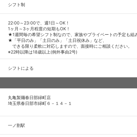
シフト制
22:00～23:00で、週1日～OK！
1ヶ月～3ヶ月程度の短期もOK！
★1週間毎の希望シフト制なので、家族やプライベートの予定も組
★「平日のみ」「土日のみ」「土日祝休み」など、
できる限り柔軟に対応しますので、面接時にご相談ください。
※22時以降は18歳以上(例外事由2号)
シフトによる
丸亀製麺春日部緑町店
埼玉県春日部市緑町６－１４－１
一ノ割駅