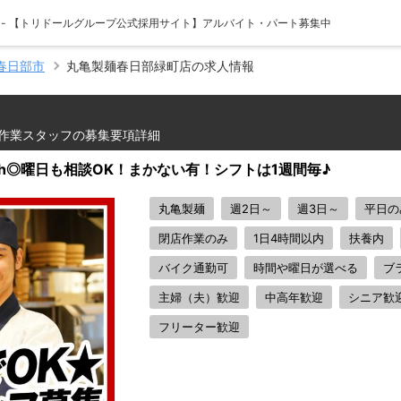
 - 【トリドールグループ公式採用サイト】アルバイト・パート募集中
春日部市
丸亀製麺春日部緑町店の求人情報
作業スタッフの募集要項詳細
1h◎曜日も相談OK！まかない有！シフトは1週間毎♪
丸亀製麺
週2日～
週3日～
平日の
閉店作業のみ
1日4時間以内
扶養内
バイク通勤可
時間や曜日が選べる
ブ
主婦（夫）歓迎
中高年歓迎
シニア歓
フリーター歓迎