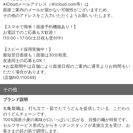
※iCloudメールアドレス（＠icloud.com等）は
面接ご案内のメールが届かない可能性がございますため、
その他のアドレスをご入力いただくようお願いいたします。
【スマホで簡単！面接予約機能あり！】
お電話でのご応募も大歓迎！
(10:00～17:00/土日祝も受付中)
【スピード採用実施中！】
最短翌日面接も！面接は30分程度。
友達同士の応募もOK！
※お盆期間中は店舗により面接日程のご案内に通常よりお時間をい
ただく場合があります。
(店舗NO.110049)
その他
ブランド説明
丸亀製麺は、打ち立て・茹でたてうどんを提供している、こだわり
のうどんチェーンです。
100%国産小麦の風味が口いっぱいに広がる、自慢の麺が特長です。
セルフサービス形式ながらキッチンスタッフが直接注文を受け、お
客さまの目の前で調理します。