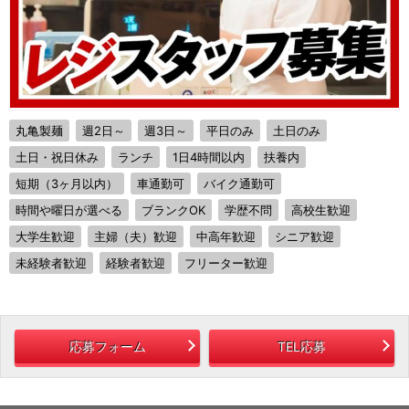
丸亀製麺
週2日～
週3日～
平日のみ
土日のみ
土日・祝日休み
ランチ
1日4時間以内
扶養内
短期（3ヶ月以内）
車通勤可
バイク通勤可
時間や曜日が選べる
ブランクOK
学歴不問
高校生歓迎
大学生歓迎
主婦（夫）歓迎
中高年歓迎
シニア歓迎
未経験者歓迎
経験者歓迎
フリーター歓迎
応募フォーム
TEL応募