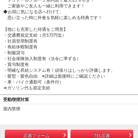
ご家族やご友人も一緒に利用できます！
◆お得に気になる店へ行けて、
思い立った時に外食を気軽に楽しめる特典です！
【他にも充実した待遇をご用意】
・交通費規定支給（月5万円迄）
・社員登用制度有
・有給休暇制度有
・制服貸与
・社会保険加入制度有（法令に準ずる）
・賞与制度有
・明確な昇給システム有！頑張りはしっかり評価します。
・髪型・髪色自由 ※詳細は面接時にご確認ください
・車・バイク通勤可（条件付）
⇒ガソリン代も規定支給
受動喫煙対策
屋内禁煙
応募フォーム
TEL応募