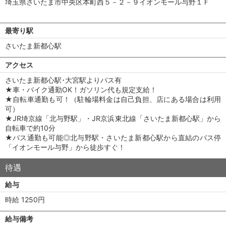
埼玉県さいたま市中央区本町西５－２－９イオンモール与野１Ｆ
最寄り駅
さいたま新都心駅
アクセス
さいたま新都心駅･大宮駅よりバス有
★車・バイク通勤OK！ガソリン代も規定支給！
★自転車通勤も可！（駐輪場料金は自己負担、店にある場合は利用
可）
★JR埼京線「北与野駅」・JR京浜東北線「さいたま新都心駅」から
自転車で約10分
★バス通勤も可能◎北与野駅・さいたま新都心駅から直結のバス停
「イオンモール与野」から徒歩すぐ！
待遇
給与
時給 1250円
給与備考