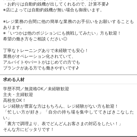
・お釣りは自動釣銭機が出してくれるので、計算不要♪
※店によっては自動釣銭機が無い場合も御座います。
※レジ業務の合間に他の簡単な業務のお手伝いをお願いすることも
あります。
※「いつかは他のポジションにも挑戦してみたい」方も歓迎！
希望の働き方をご相談ください◎
丁寧なトレーニングありで未経験でも安心！
業務がオペレーション化されていて、
アルバイトやパートがはじめての方でも
ブランクがある方でも働きやすいです♪
求める人材
学歴不問／無資格OK／未経験歓迎
主夫・主婦歓迎
高校生OK！
レジ経験が豊富な方はもちろん、レジ経験がない方も歓迎！
「忙しい方が好き」「自分の持ち場を集中しててきぱきこなした
い」
「裏方で調理より、表でどんどんお客さまの対応をしたい！」
そんな方にピッタリです！