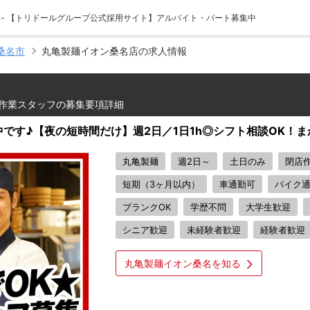
 - 【トリドールグループ公式採用サイト】アルバイト・パート募集中
桑名市
丸亀製麺イオン桑名店の求人情報
作業スタッフの募集要項詳細
です♪【夜の短時間だけ】週2日／1日1h◎シフト相談OK！ま
丸亀製麺
週2日～
土日のみ
閉店
短期（3ヶ月以内）
車通勤可
バイク
ブランクOK
学歴不問
大学生歓迎
シニア歓迎
未経験者歓迎
経験者歓迎
丸亀製麺イオン桑名を知る