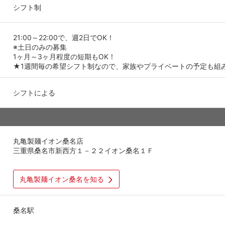
シフト制
21:00～22:00で、週2日でOK！
※土日のみの募集
1ヶ月～3ヶ月程度の短期もOK！
★1週間毎の希望シフト制なので、家族やプライベートの予定も組
シフトによる
丸亀製麺イオン桑名店
三重県桑名市新西方１－２２イオン桑名１Ｆ
丸亀製麺イオン桑名を知る
桑名駅