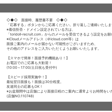
◇◆◇ 面接時、履歴書不要 ◇◆◇
「応募する」ボタンからご応募ください。折り返しご連絡いたしま
※着信拒否・ドメイン設定されている方は、
「toridoll-recruit.com」からのメールを受信できるよう設定を
※iCloudメールアドレス（＠icloud.com等）は
面接ご案内のメールが届かない可能性がございますため、
その他のアドレスをご入力いただくようお願いいたします。
【スマホで簡単！面接予約機能あり！】
お電話でのご応募も大歓迎！
(10:00～17:00/土日祝も受付中)
【スピード採用実施中！】
最短翌日面接も！面接は30分程度。
友達同士の応募もOK！
※お盆期間中は店舗により面接日程のご案内に通常よりお時間をい
(店舗NO.110748)