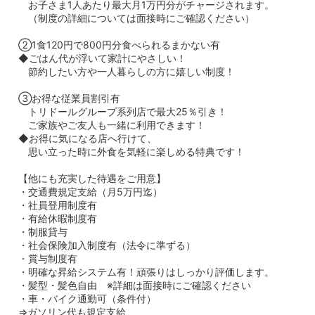
お子さま1人あたり最大月1万円分がチャージされます。
（制度の詳細については面接時にご確認ください）
②1食120円で800円分食べられるまかない有
◆ごはん代が浮いて家計にやさしい！
節約したい方や一人暮らしの方に嬉しい制度！
③お得な従業員割引有
トリドールグループ系列店で最大25％引き！
ご家族やご友人も一緒に利用できます！
◆お得に気になる店へ行けて、
思い立った時に外食を気軽に楽しめる特典です！
【他にも充実した待遇をご用意】
・交通費規定支給（月5万円迄）
・社員登用制度有
・有給休暇制度有
・制服貸与
・社会保険加入制度有（法令に準ずる）
・賞与制度有
・明確な昇給システム有！頑張りはしっかり評価します。
・髪型・髪色自由 ※詳細は面接時にご確認ください
・車・バイク通勤可（条件付）
⇒ガソリン代も規定支給