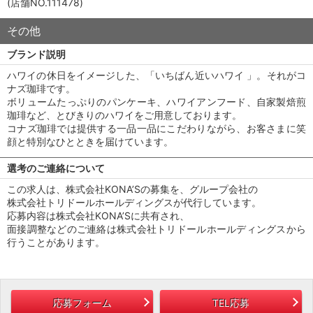
(店舗NO.111478)
その他
ブランド説明
ハワイの休日をイメージした、「いちばん近いハワイ 」。それがコ
ナズ珈琲です。
ボリュームたっぷりのパンケーキ、ハワイアンフード、自家製焙煎
珈琲など、とびきりのハワイをご用意しております。
コナズ珈琲では提供する一品一品にこだわりながら、お客さまに笑
顔と特別なひとときを届けています。
選考のご連絡について
この求人は、株式会社KONA’Sの募集を、グループ会社の
株式会社トリドールホールディングスが代行しています。
応募内容は株式会社KONA’Sに共有され、
面接調整などのご連絡は株式会社トリドールホールディングスから
行うことがあります。
応募フォーム
TEL応募