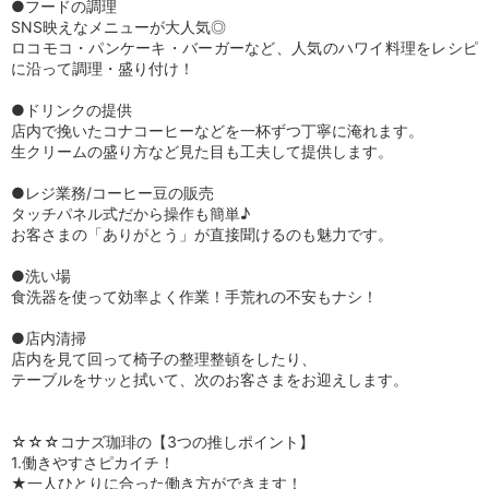
●フードの調理
SNS映えなメニューが大人気◎
ロコモコ・パンケーキ・バーガーなど、人気のハワイ料理をレシピ
に沿って調理・盛り付け！
●ドリンクの提供
店内で挽いたコナコーヒーなどを一杯ずつ丁寧に淹れます。
生クリームの盛り方など見た目も工夫して提供します。
●レジ業務/コーヒー豆の販売
タッチパネル式だから操作も簡単♪
お客さまの「ありがとう」が直接聞けるのも魅力です。
●洗い場
食洗器を使って効率よく作業！手荒れの不安もナシ！
●店内清掃
店内を見て回って椅子の整理整頓をしたり、
テーブルをサッと拭いて、次のお客さまをお迎えします。
☆☆☆コナズ珈琲の【3つの推しポイント】
1.働きやすさピカイチ！
★一人ひとりに合った働き方ができます！