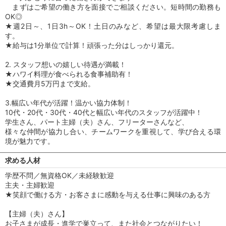
まずはご希望の働き方を面接でご相談ください。短時間の勤務も
OK◎
★週2日～、1日3h～OK！土日のみなど、希望は最大限考慮しま
す。
★給与は1分単位で計算！頑張った分はしっかり還元。
2. スタッフ想いの嬉しい待遇が満載！
★ハワイ料理が食べられる食事補助有！
★交通費月5万円まで支給。
3.幅広い年代が活躍！温かい協力体制！
10代・20代・30代・40代と幅広い年代のスタッフが活躍中！
学生さん、パート主婦（夫）さん、フリーターさんなど、
様々な仲間が協力し合い、チームワークを重視して、学び合える環
境が魅力です。
求める人材
学歴不問／無資格OK／未経験歓迎
主夫・主婦歓迎
★笑顔で働ける方・お客さまに感動を与える仕事に興味のある方
【主婦（夫）さん】
お子さまが成長・進学で巣立って、また社会とつながりたい！