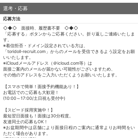
選考・応募
応募方法
◇◆◇ 面接時、履歴書不要 ◇◆◇
「応募する」ボタンからご応募ください。折り返しご連絡いたしま
す。
※着信拒否・ドメイン設定されている方は、
「toridoll-recruit.com」からのメールを受信できるよう設定をお願
いいたします。
※iCloudメールアドレス（＠icloud.com等）は
面接ご案内のメールが届かない可能性がございますため、
その他のアドレスをご入力いただくようお願いいたします。
【スマホで簡単！面接予約機能あり！】
お電話でのご応募も大歓迎！
(10:00～17:00/土日祝も受付中)
【スピード採用実施中！】
最短翌日面接も！面接は30分程度。
友達同士の応募もOK！
※お盆期間中は店舗により面接日程のご案内に通常よりお時間をい
ただく場合があります。