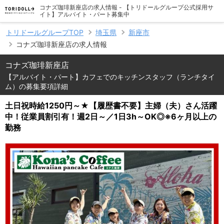
コナズ珈琲新座店の求人情報 - 【トリドールグループ公式採用サ
イト】アルバイト・パート募集中
トリドールグループTOP
埼玉県
新座市
コナズ珈琲新座店の求人情報
コナズ珈琲新座店
【アルバイト・パート】カフェでのキッチンスタッフ（ランチタイ
ム）の募集要項詳細
土日祝時給1250円～★【履歴書不要】主婦（夫）さん活躍
中！従業員割引有！週2日～／1日3h～OK◎※6ヶ月以上の
勤務