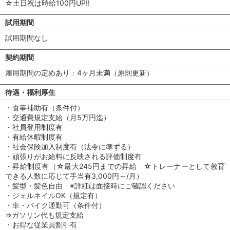
☆土日祝は時給100円UP!!
試用期間
試用期間なし
契約期間
雇用期間の定めあり：4ヶ月未満（原則更新）
待遇・福利厚生
・食事補助有（条件付）
・交通費規定支給（月5万円迄）
・社員登用制度有
・有給休暇制度有
・社会保険加入制度有（法令に準ずる）
・頑張りがお給料に反映される評価制度有
・昇給制度有（☆最大245円までの昇給 ☆トレーナーとして教育
できる人数に応じて手当有3,000円～/月）
・髪型・髪色自由 ※詳細は面接時にご確認ください
・ジェルネイルOK（規定有）
・車・バイク通勤可（条件付）
⇒ガソリン代も規定支給
・お得な従業員割引有