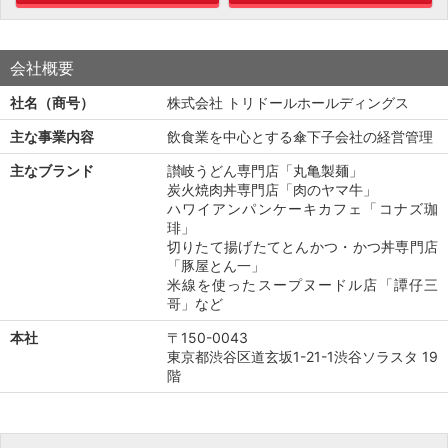
会社概要
社名（商号）
株式会社 トリドールホールディングス
主な事業内容
飲食業を中心とする傘下子会社の経営管理
主なブランド
讃岐うどん専門店「丸亀製麺」
炭火焼肉丼専門店「肉のヤマ牛」
ハワイアンパンケーキカフェ「コナズ珈
琲」
切りたて揚げたてとんかつ・かつ丼専門店
「豚屋とん一」
米線を使ったスープヌードル店「譚仔三
哥」など
本社
〒150-0043
東京都渋谷区道玄坂1-21-1渋谷ソラスタ 19
階