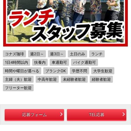
コナズ珈琲
週2日～
週3日～
土日のみ
ランチ
1日4時間以内
扶養内
車通勤可
バイク通勤可
時間や曜日が選べる
ブランクOK
学歴不問
大学生歓迎
主婦（夫）歓迎
中高年歓迎
未経験者歓迎
経験者歓迎
フリーター歓迎
応募フォーム
TEL応募