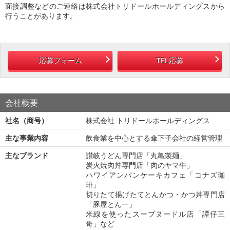
面接調整などのご連絡は株式会社トリドールホールディングスから
行うことがあります。
応募フォーム
TEL応募
会社概要
社名（商号）
株式会社 トリドールホールディングス
主な事業内容
飲食業を中心とする傘下子会社の経営管理
主なブランド
讃岐うどん専門店「丸亀製麺」
炭火焼肉丼専門店「肉のヤマ牛」
ハワイアンパンケーキカフェ「コナズ珈
琲」
切りたて揚げたてとんかつ・かつ丼専門店
「豚屋とん一」
米線を使ったスープヌードル店「譚仔三
哥」など