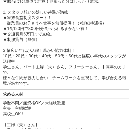
★給与は1分単位で計算！頑張った分はしっかり還元。
2. スタッフ想いの嬉しい待遇が満載！
★家族食堂制度スタート！
従業員のお子さまへ食事を無償提供！（※詳細待遇欄）
★1食120円で800円分食べられるまかない有！
★交通費月5万円まで支給。
★制服貸与（無償）
3.幅広い年代が活躍！温かい協力体制！
10代・20代・30代・40代・50代・60代と幅広い年代のスタッフが
活躍中！
学生さん、パート主婦（夫）さん、フリーターさん、中高年の方ま
で、
様々な仲間が協力し合い、チームワークを重視して、学び合える環
境が魅力です。
求める人材
学歴不問／無資格OK／未経験歓迎
主夫・主婦歓迎
高校生OK！
【主婦（夫）さん】