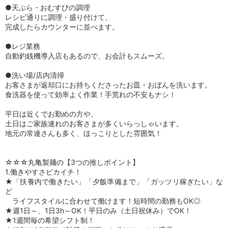
●天ぷら・おむすびの調理
レシピ通りに調理・盛り付けて、
完成したらカウンターに並べます。
●レジ業務
自動釣銭機導入店もあるので、お会計もスムーズ。
●洗い場/店内清掃
お客さまが返却口にお持ちくださったお皿・おぼんを洗います。
食洗器を使って効率よく作業！手荒れの不安もナシ！
平日は近くでお勤めの方や、
土日はご家族連れのお客さまが多くいらっしゃいます。
地元の常連さんも多く、ほっこりとした雰囲気！
☆☆☆丸亀製麺の【3つの推しポイント】
1.働きやすさピカイチ！
★「扶養内で働きたい」「夕飯準備まで」「ガッツリ稼ぎたい」な
ど
ライフスタイルに合わせて働けます！短時間の勤務もOK◎
★週1日～、1日3h～OK！平日のみ（土日祝休み）でOK！
★1週間毎の希望シフト制！