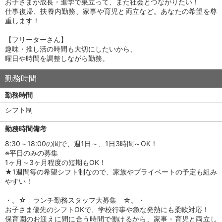
お子さまが成長・進学で巣立って、また社会とつながりたい！
仕事復帰、扶養内勤務、家事や育児と両立など。あなたの希望を尊
重します！
【フリーターさん】
趣味・推し活の時間も大切にしたいから、
曜日や時間を調整しながら勤務。
勤務時間
勤務時間
シフト制
勤務時間備考
8:30～18:00の間で、週1日～、1日3時間～OK！
※平日のみの募集
1ヶ月～3ヶ月程度の短期もOK！
★1週間毎の希望シフト制なので、家族やプライベートの予定も組み
やすい！
・。☆ ランチ勤務スタッフ大募集 ☆。・
お子さま優先のシフトOKで、学校行事や急な発熱にも柔軟対応！
保育園のお迎えに間に合う時間で働けるから、家事・育児と両立し