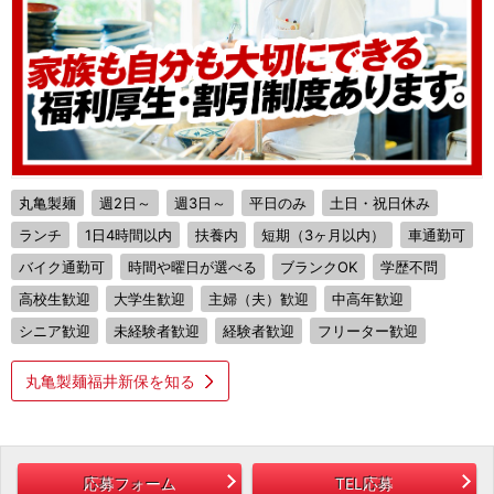
丸亀製麺
週2日～
週3日～
平日のみ
土日・祝日休み
ランチ
1日4時間以内
扶養内
短期（3ヶ月以内）
車通勤可
バイク通勤可
時間や曜日が選べる
ブランクOK
学歴不問
高校生歓迎
大学生歓迎
主婦（夫）歓迎
中高年歓迎
シニア歓迎
未経験者歓迎
経験者歓迎
フリーター歓迎
丸亀製麺福井新保を知る
応募フォーム
TEL応募