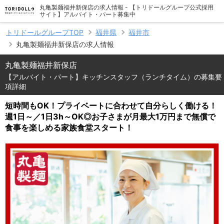
丸亀製麺福井新保店の求人情報 - 【トリドールグループ公式採用
サイト】アルバイト・パート募集中
トリドールグループTOP
福井県
福井市
丸亀製麺福井新保店の求人情報
丸亀製麺福井新保店
【アルバイト・パート】キッチンスタッフ（ランチタイム）の募集要
項詳細
短時間もOK！プライベートに合わせて自分らしく働ける！
週1日～／1日3h～OK◎お子さまが月最大1万円まで無償で
食事を楽しめる家族食堂スタート！