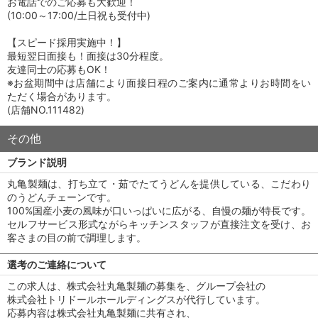
お電話でのご応募も大歓迎！
(10:00～17:00/土日祝も受付中)
【スピード採用実施中！】
最短翌日面接も！面接は30分程度。
友達同士の応募もOK！
※お盆期間中は店舗により面接日程のご案内に通常よりお時間をい
ただく場合があります。
(店舗NO.111482)
その他
ブランド説明
丸亀製麺は、打ち立て・茹でたてうどんを提供している、こだわり
のうどんチェーンです。
100%国産小麦の風味が口いっぱいに広がる、自慢の麺が特長です。
セルフサービス形式ながらキッチンスタッフが直接注文を受け、お
客さまの目の前で調理します。
選考のご連絡について
この求人は、株式会社丸亀製麺の募集を、グループ会社の
株式会社トリドールホールディングスが代行しています。
応募内容は株式会社丸亀製麺に共有され、