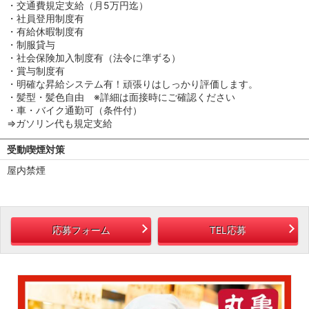
・交通費規定支給（月5万円迄）
・社員登用制度有
・有給休暇制度有
・制服貸与
・社会保険加入制度有（法令に準ずる）
・賞与制度有
・明確な昇給システム有！頑張りはしっかり評価します。
・髪型・髪色自由 ※詳細は面接時にご確認ください
・車・バイク通勤可（条件付）
⇒ガソリン代も規定支給
受動喫煙対策
屋内禁煙
応募フォーム
TEL応募