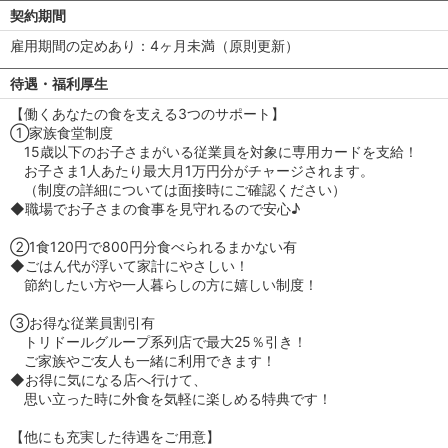
契約期間
雇用期間の定めあり：4ヶ月未満（原則更新）
待遇・福利厚生
【働くあなたの食を支える3つのサポート】
①家族食堂制度
15歳以下のお子さまがいる従業員を対象に専用カードを支給！
お子さま1人あたり最大月1万円分がチャージされます。
（制度の詳細については面接時にご確認ください）
◆職場でお子さまの食事を見守れるので安心♪
②1食120円で800円分食べられるまかない有
◆ごはん代が浮いて家計にやさしい！
節約したい方や一人暮らしの方に嬉しい制度！
③お得な従業員割引有
トリドールグループ系列店で最大25％引き！
ご家族やご友人も一緒に利用できます！
◆お得に気になる店へ行けて、
思い立った時に外食を気軽に楽しめる特典です！
【他にも充実した待遇をご用意】