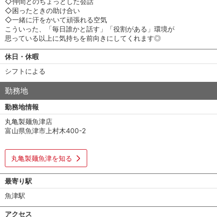
◇仲間とのちょっとした会話
◇困ったときの助け合い
◇一緒に汗をかいて頑張れる空気
こういった、「毎日誰かと話す」「役割がある」環境が
思っている以上に気持ちを前向きにしてくれます◎
休日・休暇
シフトによる
勤務地
勤務地情報
丸亀製麺魚津店
富山県魚津市上村木400-2
丸亀製麺魚津を知る
最寄り駅
魚津駅
アクセス