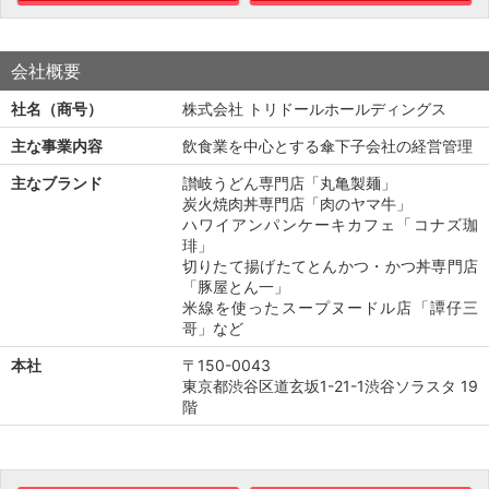
会社概要
社名（商号）
株式会社 トリドールホールディングス
主な事業内容
飲食業を中心とする傘下子会社の経営管理
主なブランド
讃岐うどん専門店「丸亀製麺」
炭火焼肉丼専門店「肉のヤマ牛」
ハワイアンパンケーキカフェ「コナズ珈
琲」
切りたて揚げたてとんかつ・かつ丼専門店
「豚屋とん一」
米線を使ったスープヌードル店「譚仔三
哥」など
本社
〒150-0043
東京都渋谷区道玄坂1-21-1渋谷ソラスタ 19
階