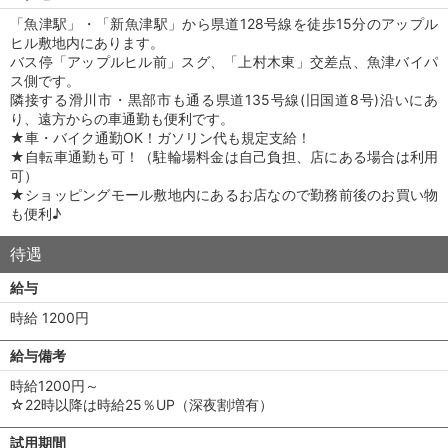
「魚津駅」・「新魚津駅」から県道128号線を徒歩15分のアップル
ヒル敷地内にあります。
バス停「アップルヒル前」スグ、「上村木東」交差点、魚津バイパ
ス側です。
隣接する滑川市・黒部市も通る県道135号線(旧国道8号)沿いにあ
り、遠方からの車通勤も便利です。
★車・バイク通勤OK！ガソリン代も規定支給！
★自転車通勤も可！（駐輪場料金は自己負担、店にある場合は利用
可）
★ショッピングモール敷地内にあるお店なので勤務前後のお買い物
も便利♪
待遇
給与
時給 1200円
給与備考
時給1200円～
☆22時以降は時給25％UP（深夜割増有）
試用期間