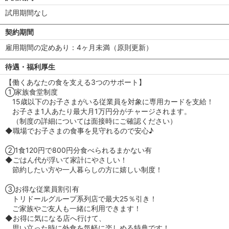
試用期間なし
契約期間
雇用期間の定めあり：4ヶ月未満（原則更新）
待遇・福利厚生
【働くあなたの食を支える3つのサポート】
①家族食堂制度
15歳以下のお子さまがいる従業員を対象に専用カードを支給！
お子さま1人あたり最大月1万円分がチャージされます。
（制度の詳細については面接時にご確認ください）
◆職場でお子さまの食事を見守れるので安心♪
②1食120円で800円分食べられるまかない有
◆ごはん代が浮いて家計にやさしい！
節約したい方や一人暮らしの方に嬉しい制度！
③お得な従業員割引有
トリドールグループ系列店で最大25％引き！
ご家族やご友人も一緒に利用できます！
◆お得に気になる店へ行けて、
思い立った時に外食を気軽に楽しめる特典です！