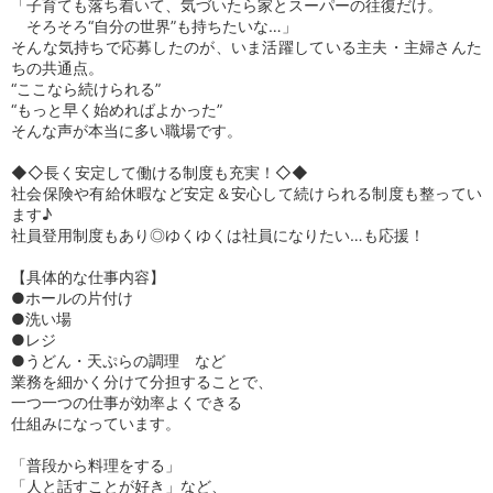
「子育ても落ち着いて、気づいたら家とスーパーの往復だけ。
そろそろ“自分の世界”も持ちたいな…」
そんな気持ちで応募したのが、いま活躍している主夫・主婦さんた
ちの共通点。
“ここなら続けられる”
“もっと早く始めればよかった”
そんな声が本当に多い職場です。
◆◇長く安定して働ける制度も充実！◇◆
社会保険や有給休暇など安定＆安心して続けられる制度も整ってい
ます♪
社員登用制度もあり◎ゆくゆくは社員になりたい…も応援！
【具体的な仕事内容】
●ホールの片付け
●洗い場
●レジ
●うどん・天ぷらの調理 など
業務を細かく分けて分担することで、
一つ一つの仕事が効率よくできる
仕組みになっています。
「普段から料理をする」
「人と話すことが好き」など、