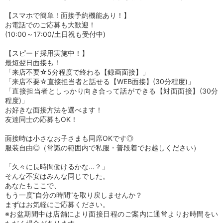
【スマホで簡単！面接予約機能あり！】
お電話でのご応募も大歓迎！
(10:00～17:00/土日祝も受付中)
【スピード採用実施中！】
最短翌日面接も！
「来店不要☆5分程度で終わる【録画面接】」
「来店不要☆直接担当者と話せる【WEB面接】(30分程度)」
「直接担当者としっかり向き合って話ができる【対面面接】(30分
程度)」
お好きな面接方法を選べます！
友達同士の応募もOK！
面接時は小さなお子さまも同席OKです◎
服装自由◎（常識の範囲内で私服・普段着でお越しください）
「久々に長時間働けるかな…？」
そんな不安はみんな同じでした。
あなたもここで、
もう一度“自分の時間”を取り戻しませんか？
まずはお気軽にご応募ください。
※お盆期間中は店舗により面接日程のご案内に通常よりお時間をい