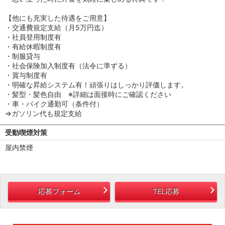
【他にも充実した待遇をご用意】
・交通費規定支給（月5万円迄）
・社員登用制度有
・有給休暇制度有
・制服貸与
・社会保険加入制度有（法令に準ずる）
・賞与制度有
・明確な昇給システム有！頑張りはしっかり評価します。
・髪型・髪色自由 ※詳細は面接時にご確認ください
・車・バイク通勤可（条件付）
⇒ガソリン代も規定支給
受動喫煙対策
屋内禁煙
応募フォーム
TEL応募