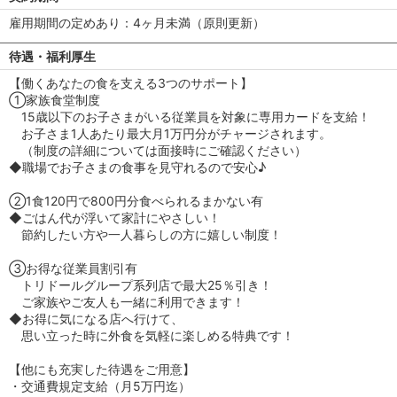
雇用期間の定めあり：4ヶ月未満（原則更新）
待遇・福利厚生
【働くあなたの食を支える3つのサポート】
①家族食堂制度
15歳以下のお子さまがいる従業員を対象に専用カードを支給！
お子さま1人あたり最大月1万円分がチャージされます。
（制度の詳細については面接時にご確認ください）
◆職場でお子さまの食事を見守れるので安心♪
②1食120円で800円分食べられるまかない有
◆ごはん代が浮いて家計にやさしい！
節約したい方や一人暮らしの方に嬉しい制度！
③お得な従業員割引有
トリドールグループ系列店で最大25％引き！
ご家族やご友人も一緒に利用できます！
◆お得に気になる店へ行けて、
思い立った時に外食を気軽に楽しめる特典です！
【他にも充実した待遇をご用意】
・交通費規定支給（月5万円迄）