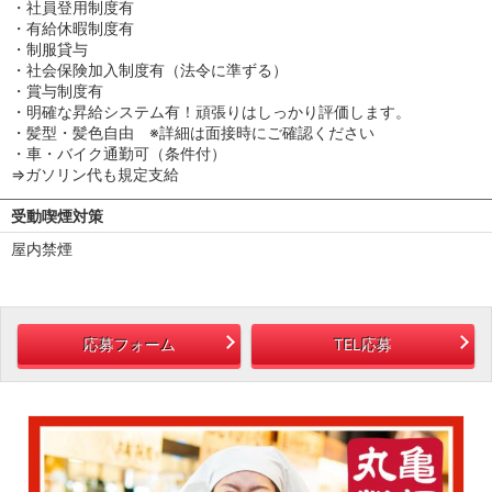
・社員登用制度有
・有給休暇制度有
・制服貸与
・社会保険加入制度有（法令に準ずる）
・賞与制度有
・明確な昇給システム有！頑張りはしっかり評価します。
・髪型・髪色自由 ※詳細は面接時にご確認ください
・車・バイク通勤可（条件付）
⇒ガソリン代も規定支給
受動喫煙対策
屋内禁煙
応募フォーム
TEL応募