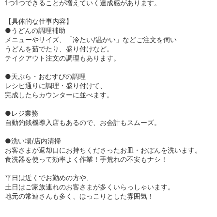
1つ1つできることが増えていく達成感があります。
【具体的な仕事内容】
●うどんの調理補助
メニューやサイズ、「冷たい/温かい」などご注文を伺い
うどんを茹でたり、盛り付けなど。
テイクアウト注文の調理もあります。
●天ぷら・おむすびの調理
レシピ通りに調理・盛り付けて、
完成したらカウンターに並べます。
●レジ業務
自動釣銭機導入店もあるので、お会計もスムーズ。
●洗い場/店内清掃
お客さまが返却口にお持ちくださったお皿・おぼんを洗います。
食洗器を使って効率よく作業！手荒れの不安もナシ！
平日は近くでお勤めの方や、
土日はご家族連れのお客さまが多くいらっしゃいます。
地元の常連さんも多く、ほっこりとした雰囲気！