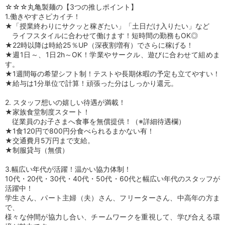
☆☆☆丸亀製麺の【3つの推しポイント】
1.働きやすさピカイチ！
★「授業終わりにサクッと稼ぎたい」「土日だけ入りたい」など
ライフスタイルに合わせて働けます！短時間の勤務もOK◎
★22時以降は時給25％UP（深夜割増有）でさらに稼げる！
★週1日～、1日2h～OK！学業やサークル、遊びに合わせて組めま
す。
★1週間毎の希望シフト制！テストや長期休暇の予定も立てやすい！
★給与は1分単位で計算！頑張った分はしっかり還元。
2. スタッフ想いの嬉しい待遇が満載！
★家族食堂制度スタート！
従業員のお子さまへ食事を無償提供！（※詳細待遇欄）
★1食120円で800円分食べられるまかない有！
★交通費月5万円まで支給。
★制服貸与（無償）
3.幅広い年代が活躍！温かい協力体制！
10代・20代・30代・40代・50代・60代と幅広い年代のスタッフが
活躍中！
学生さん、パート主婦（夫）さん、フリーターさん、中高年の方ま
で、
様々な仲間が協力し合い、チームワークを重視して、学び合える環