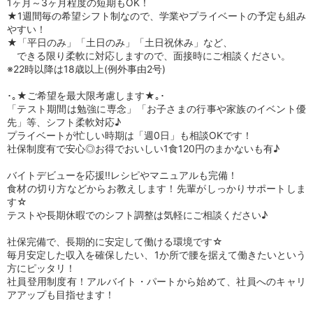
1ヶ月～3ヶ月程度の短期もOK！
★1週間毎の希望シフト制なので、学業やプライベートの予定も組み
やすい！
★「平日のみ」「土日のみ」「土日祝休み」など、
できる限り柔軟に対応しますので、面接時にご相談ください。
※22時以降は18歳以上(例外事由2号)
･｡★ご希望を最大限考慮します★｡･
「テスト期間は勉強に専念」「お子さまの行事や家族のイベント優
先」等、シフト柔軟対応♪
プライベートが忙しい時期は「週0日」も相談OKです！
社保制度有で安心◎お得でおいしい1食120円のまかないも有♪
バイトデビューを応援!!レシピやマニュアルも完備！
食材の切り方などからお教えします！先輩がしっかりサポートしま
す☆
テストや長期休暇でのシフト調整は気軽にご相談ください♪
社保完備で、長期的に安定して働ける環境です☆
毎月安定した収入を確保したい、1か所で腰を据えて働きたいという
方にピッタリ！
社員登用制度有！アルバイト・パートから始めて、社員へのキャリ
アアップも目指せます！