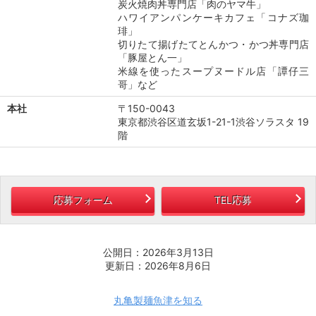
炭火焼肉丼専門店「肉のヤマ牛」
ハワイアンパンケーキカフェ「コナズ珈
琲」
切りたて揚げたてとんかつ・かつ丼専門店
「豚屋とん一」
米線を使ったスープヌードル店「譚仔三
哥」など
本社
〒150-0043
東京都渋谷区道玄坂1-21-1渋谷ソラスタ 19
階
応募フォーム
TEL応募
公開日：2026年3月13日
更新日：2026年8月6日
丸亀製麺魚津を知る