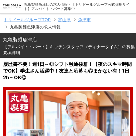
丸亀製麺魚津店の求人情報 - 【トリドールグループ公式採用サイ
ト】アルバイト・パート募集中
トリドールグループTOP
富山県
魚津市
丸亀製麺魚津店の求人情報
丸亀製麺魚津店
【アルバイト・パート】キッチンスタッフ（ディナータイム）の募集
要項詳細
履歴書不要！週1日～◎シフト融通抜群！【夜のスキマ時間
でOK】学生さん活躍中！友達と応募も◎まかない有！1日
2h～OK◎