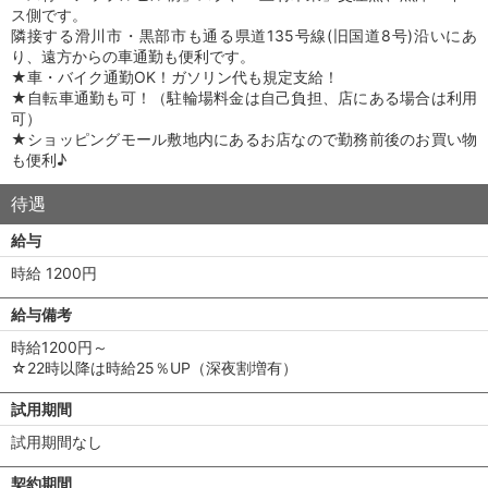
ス側です。
隣接する滑川市・黒部市も通る県道135号線(旧国道8号)沿いにあ
り、遠方からの車通勤も便利です。
★車・バイク通勤OK！ガソリン代も規定支給！
★自転車通勤も可！（駐輪場料金は自己負担、店にある場合は利用
可）
★ショッピングモール敷地内にあるお店なので勤務前後のお買い物
も便利♪
待遇
給与
時給 1200円
給与備考
時給1200円～
☆22時以降は時給25％UP（深夜割増有）
試用期間
試用期間なし
契約期間