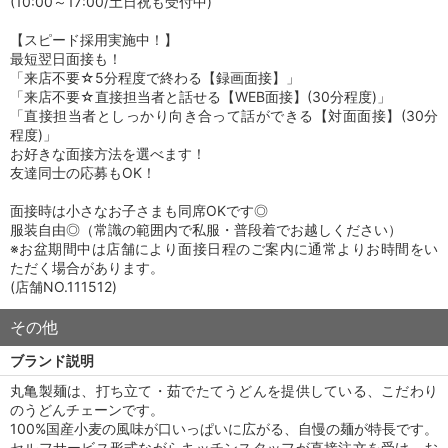
(10:00～17:00/土日祝も受付中)
【スピード採用実施中！】
最短翌日面接も！
「来店不要☆5分程度で終わる【録画面接】」
「来店不要☆直接担当者と話せる【WEB面接】(30分程度)」
「直接担当者としっかり向き合って話ができる【対面面接】(30分
程度)」
お好きな面接方法を選べます！
友達同士の応募もOK！
面接時は小さなお子さまも同席OKです◎
服装自由◎（常識の範囲内で私服・普段着でお越しください）
※お盆期間中は店舗により面接日程のご案内に通常よりお時間をい
ただく場合があります。
(店舗NO.111512)
その他
ブランド説明
丸亀製麺は、打ち立て・茹でたてうどんを提供している、こだわり
のうどんチェーンです。
100%国産小麦の風味が口いっぱいに広がる、自慢の麺が特長です。
セルフサービス形式ながらキッチンスタッフが直接注文を受け、お