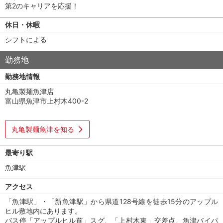
第2のキャリアを応援！
休日・休暇
シフトによる
勤務地
勤務地情報
丸亀製麺魚津店
富山県魚津市上村木400-2
丸亀製麺魚津を知る
最寄り駅
魚津駅
アクセス
「魚津駅」・「新魚津駅」から県道128号線を徒歩15分のアップル
ヒル敷地内にあります。
バス停「アップルヒル前」スグ、「上村木東」交差点、魚津バイパ