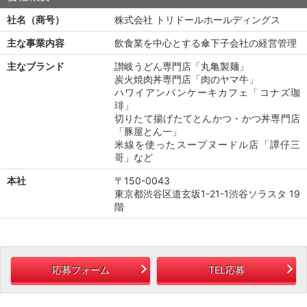
社名（商号）
株式会社 トリドールホールディングス
主な事業内容
飲食業を中心とする傘下子会社の経営管理
主なブランド
讃岐うどん専門店「丸亀製麺」
炭火焼肉丼専門店「肉のヤマ牛」
ハワイアンパンケーキカフェ「コナズ珈
琲」
切りたて揚げたてとんかつ・かつ丼専門店
「豚屋とん一」
米線を使ったスープヌードル店「譚仔三
哥」など
本社
〒150-0043
東京都渋谷区道玄坂1-21-1渋谷ソラスタ 19
階
応募フォーム
TEL応募