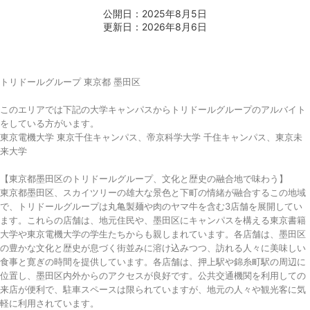
公開日：2025年8月5日
更新日：2026年8月6日
トリドールグループ 東京都 墨田区
このエリアでは下記の大学キャンパスからトリドールグループのアルバイト
をしている方がいます。
東京電機大学 東京千住キャンパス、帝京科学大学 千住キャンパス、東京未
来大学
【東京都墨田区のトリドールグループ、文化と歴史の融合地で味わう】
東京都墨田区、スカイツリーの雄大な景色と下町の情緒が融合するこの地域
で、トリドールグループは丸亀製麺や肉のヤマ牛を含む3店舗を展開してい
ます。これらの店舗は、地元住民や、墨田区にキャンパスを構える東京書籍
大学や東京電機大学の学生たちからも親しまれています。各店舗は、墨田区
の豊かな文化と歴史が息づく街並みに溶け込みつつ、訪れる人々に美味しい
食事と寛ぎの時間を提供しています。各店舗は、押上駅や錦糸町駅の周辺に
位置し、墨田区内外からのアクセスが良好です。公共交通機関を利用しての
来店が便利で、駐車スペースは限られていますが、地元の人々や観光客に気
軽に利用されています。