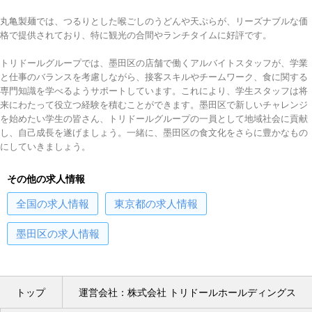
丸亀製麺では、つるりとした喉ごしのうどんや天ぷらが、リーズナブルな価
格で提供されており、特に観光の合間やランチタイムに好評です。
トリドールグループでは、墨田区の店舗で働くアルバイトスタッフが、学業
と仕事のバランスを考慮しながら、接客スキルやチームワーク、食に関する
専門知識を学べるようサポートしています。これにより、学生スタッフは将
来にわたって役立つ経験を積むことができます。墨田区で新しいチャレンジ
を始めたい学生の皆さん、トリドールグループの一員として地域社会に貢献
し、自己成長を遂げましょう。一緒に、墨田区の食文化をさらに豊かなもの
にしていきましょう。
その他の求人情報
全国
の求人情報
東京都
の求人情報
墨田区
の求人情報
トップ
運営会社：株式会社 トリドールホールディングス