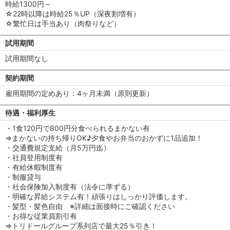
時給1300円～
☆22時以降は時給25％UP（深夜割増有）
☆繁忙日は手当あり（肉祭りなど）
試用期間
試用期間なし
契約期間
雇用期間の定めあり：4ヶ月未満（原則更新）
待遇・福利厚生
・1食120円で800円分食べられるまかない有
⇒まかないの持ち帰りOK♪夕食やお弁当のおかずに1品追加！
・交通費規定支給（月5万円迄）
・社員登用制度有
・有給休暇制度有
・制服貸与
・社会保険加入制度有（法令に準ずる）
・明確な昇給システム有！頑張りはしっかり評価します。
・髪型・髪色自由 ※詳細は面接時にご確認ください
・お得な従業員割引有
⇒トリドールグループ系列店で最大25％引き！