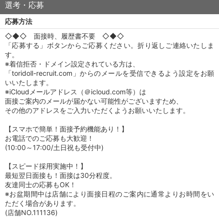
選考・応募
応募方法
◇◆◇ 面接時、履歴書不要 ◇◆◇
「応募する」ボタンからご応募ください。折り返しご連絡いたしま
す。
※着信拒否・ドメイン設定されている方は、
「toridoll-recruit.com」からのメールを受信できるよう設定をお願
いいたします。
※iCloudメールアドレス（＠icloud.com等）は
面接ご案内のメールが届かない可能性がございますため、
その他のアドレスをご入力いただくようお願いいたします。
【スマホで簡単！面接予約機能あり！】
お電話でのご応募も大歓迎！
(10:00～17:00/土日祝も受付中)
【スピード採用実施中！】
最短翌日面接も！面接は30分程度。
友達同士の応募もOK！
※お盆期間中は店舗により面接日程のご案内に通常よりお時間をい
ただく場合があります。
(店舗NO.111136)