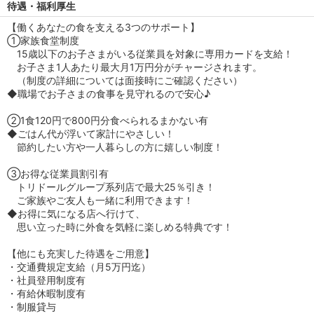
待遇・福利厚生
【働くあなたの食を支える3つのサポート】
①家族食堂制度
15歳以下のお子さまがいる従業員を対象に専用カードを支給！
お子さま1人あたり最大月1万円分がチャージされます。
（制度の詳細については面接時にご確認ください）
◆職場でお子さまの食事を見守れるので安心♪
②1食120円で800円分食べられるまかない有
◆ごはん代が浮いて家計にやさしい！
節約したい方や一人暮らしの方に嬉しい制度！
③お得な従業員割引有
トリドールグループ系列店で最大25％引き！
ご家族やご友人も一緒に利用できます！
◆お得に気になる店へ行けて、
思い立った時に外食を気軽に楽しめる特典です！
【他にも充実した待遇をご用意】
・交通費規定支給（月5万円迄）
・社員登用制度有
・有給休暇制度有
・制服貸与