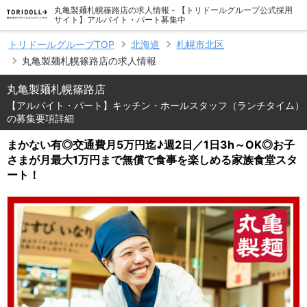
丸亀製麺札幌篠路店の求人情報 - 【トリドールグループ公式採用
サイト】アルバイト・パート募集中
トリドールグループTOP
北海道
札幌市北区
丸亀製麺札幌篠路店の求人情報
丸亀製麺札幌篠路店
【アルバイト・パート】キッチン・ホールスタッフ（ランチタイム）
の募集要項詳細
まかない有◎交通費月5万円迄♪週2日／1日3h～OK◎お子
さまが月最大1万円まで無償で食事を楽しめる家族食堂スタ
ート！