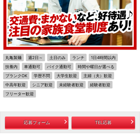
丸亀製麺
週2日～
土日のみ
ランチ
1日4時間以内
扶養内
車通勤可
バイク通勤可
時間や曜日が選べる
ブランクOK
学歴不問
大学生歓迎
主婦（夫）歓迎
中高年歓迎
シニア歓迎
未経験者歓迎
経験者歓迎
フリーター歓迎
応募フォーム
TEL応募