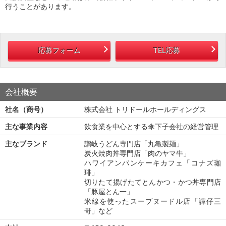
行うことがあります。
応募フォーム
TEL応募
会社概要
社名（商号）
株式会社 トリドールホールディングス
主な事業内容
飲食業を中心とする傘下子会社の経営管理
主なブランド
讃岐うどん専門店「丸亀製麺」
炭火焼肉丼専門店「肉のヤマ牛」
ハワイアンパンケーキカフェ「コナズ珈
琲」
切りたて揚げたてとんかつ・かつ丼専門店
「豚屋とん一」
米線を使ったスープヌードル店「譚仔三
哥」など