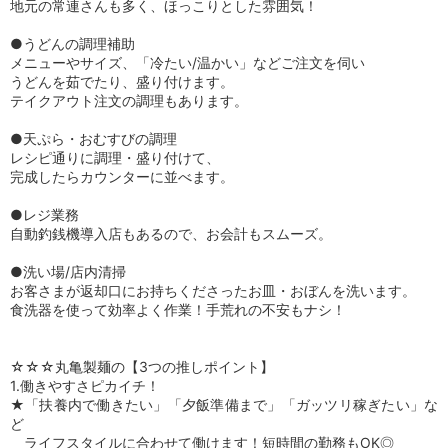
地元の常連さんも多く、ほっこりとした雰囲気！
●うどんの調理補助
メニューやサイズ、「冷たい/温かい」などご注文を伺い
うどんを茹でたり、盛り付けます。
テイクアウト注文の調理もあります。
●天ぷら・おむすびの調理
レシピ通りに調理・盛り付けて、
完成したらカウンターに並べます。
●レジ業務
自動釣銭機導入店もあるので、お会計もスムーズ。
●洗い場/店内清掃
お客さまが返却口にお持ちくださったお皿・おぼんを洗います。
食洗器を使って効率よく作業！手荒れの不安もナシ！
☆☆☆丸亀製麺の【3つの推しポイント】
1.働きやすさピカイチ！
★「扶養内で働きたい」「夕飯準備まで」「ガッツリ稼ぎたい」な
ど
ライフスタイルに合わせて働けます！短時間の勤務もOK◎