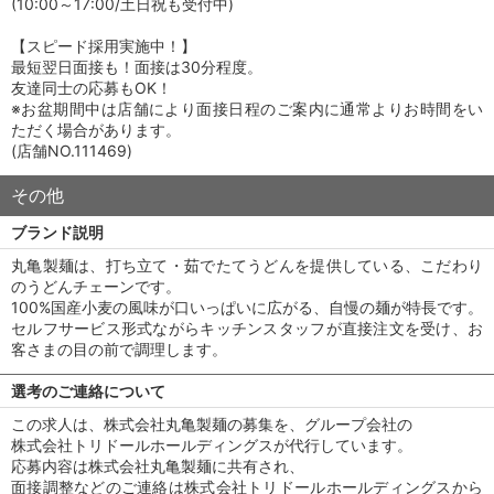
(10:00～17:00/土日祝も受付中)
【スピード採用実施中！】
最短翌日面接も！面接は30分程度。
友達同士の応募もOK！
※お盆期間中は店舗により面接日程のご案内に通常よりお時間をい
ただく場合があります。
(店舗NO.111469)
その他
ブランド説明
丸亀製麺は、打ち立て・茹でたてうどんを提供している、こだわり
のうどんチェーンです。
100%国産小麦の風味が口いっぱいに広がる、自慢の麺が特長です。
セルフサービス形式ながらキッチンスタッフが直接注文を受け、お
客さまの目の前で調理します。
選考のご連絡について
この求人は、株式会社丸亀製麺の募集を、グループ会社の
株式会社トリドールホールディングスが代行しています。
応募内容は株式会社丸亀製麺に共有され、
面接調整などのご連絡は株式会社トリドールホールディングスから