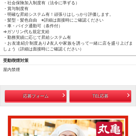
・社会保険加入制度有（法令に準ずる）
・賞与制度有
・明確な昇給システム有！頑張りはしっかり評価します。
・髪型・髪色自由 ※詳細は面接時にご確認ください
・車・バイク通勤可（条件付）
⇒ガソリン代も規定支給
・勤務実績に応じて昇給システム有
・お友達紹介制度あり♪友人や家族を誘って一緒に店を盛り上げま
しょう（詳細は面接時にご確認ください）
受動喫煙対策
屋内禁煙
応募フォーム
TEL応募