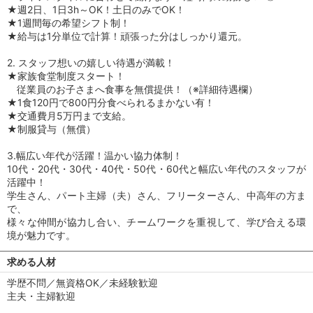
★週2日、1日3h～OK！土日のみでOK！
★1週間毎の希望シフト制！
★給与は1分単位で計算！頑張った分はしっかり還元。
2. スタッフ想いの嬉しい待遇が満載！
★家族食堂制度スタート！
従業員のお子さまへ食事を無償提供！（※詳細待遇欄）
★1食120円で800円分食べられるまかない有！
★交通費月5万円まで支給。
★制服貸与（無償）
3.幅広い年代が活躍！温かい協力体制！
10代・20代・30代・40代・50代・60代と幅広い年代のスタッフが
活躍中！
学生さん、パート主婦（夫）さん、フリーターさん、中高年の方ま
で、
様々な仲間が協力し合い、チームワークを重視して、学び合える環
境が魅力です。
求める人材
学歴不問／無資格OK／未経験歓迎
主夫・主婦歓迎