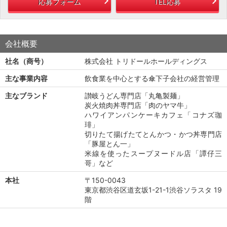
応募フォーム
TEL応募
会社概要
社名（商号）
株式会社 トリドールホールディングス
主な事業内容
飲食業を中心とする傘下子会社の経営管理
主なブランド
讃岐うどん専門店「丸亀製麺」
炭火焼肉丼専門店「肉のヤマ牛」
ハワイアンパンケーキカフェ「コナズ珈
琲」
切りたて揚げたてとんかつ・かつ丼専門店
「豚屋とん一」
米線を使ったスープヌードル店「譚仔三
哥」など
本社
〒150-0043
東京都渋谷区道玄坂1-21-1渋谷ソラスタ 19
階