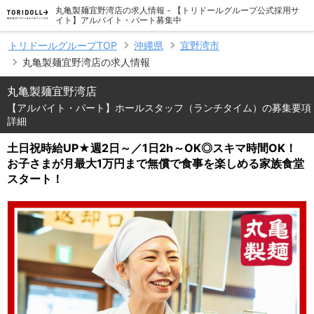
丸亀製麺宜野湾店の求人情報 - 【トリドールグループ公式採用サ
イト】アルバイト・パート募集中
トリドールグループTOP
沖縄県
宜野湾市
丸亀製麺宜野湾店の求人情報
丸亀製麺宜野湾店
【アルバイト・パート】ホールスタッフ（ランチタイム）の募集要項
詳細
土日祝時給UP★週2日～／1日2h～OK◎スキマ時間OK！
お子さまが月最大1万円まで無償で食事を楽しめる家族食堂
スタート！