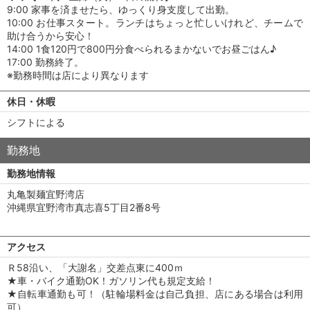
9:00 家事を済ませたら、ゆっくり身支度して出勤。
10:00 お仕事スタート。ランチはちょっと忙しいけれど、チームで
助け合うから安心！
14:00 1食120円で800円分食べられるまかないでお昼ごはん♪
17:00 勤務終了。
※勤務時間は店により異なります
休日・休暇
シフトによる
勤務地
勤務地情報
丸亀製麺宜野湾店
沖縄県宜野湾市真志喜5丁目2番8号
アクセス
Ｒ58沿い、「大謝名」交差点東に400ｍ
★車・バイク通勤OK！ガソリン代も規定支給！
★自転車通勤も可！（駐輪場料金は自己負担、店にある場合は利用
可）