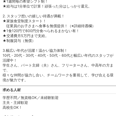
★1週間毎の希望シフト制！
★給与は1分単位で計算！頑張った分はしっかり還元。
2. スタッフ想いの嬉しい待遇が満載！
★家族食堂制度スタート！
従業員のお子さまへ食事を無償提供！（※詳細待遇欄）
★1食120円で800円分食べられるまかない有！
★交通費月5万円まで支給。
★制服貸与（無償）
3.幅広い年代が活躍！温かい協力体制！
10代・20代・30代・40代・50代・60代と幅広い年代のスタッフが
活躍中！
学生さん、パート主婦（夫）さん、フリーターさん、中高年の方ま
で、
様々な仲間が協力し合い、チームワークを重視して、学び合える環
境が魅力です。
求める人材
学歴不問／無資格OK／未経験歓迎
主夫・主婦歓迎
高校生OK！