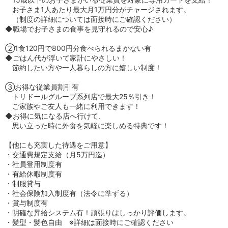
お子さま1人あたり最大月1万円分がチャージされます。
（制度の詳細については面接時にご確認ください）
◆職場でお子さまの食事を見守れるので安心♪
②1食120円で800円分食べられるまかない有
◆ごはん代が浮いて家計にやさしい！
節約したい方や一人暮らしの方に嬉しい制度！
③お得な従業員割引有
トリドールグループ系列店で最大25％引き！
ご家族やご友人も一緒に利用できます！
◆お得に気になる店へ行けて、
思い立った時に外食を気軽に楽しめる特典です！
【他にも充実した待遇をご用意】
・交通費規定支給（月5万円迄）
・社員登用制度有
・有給休暇制度有
・制服貸与
・社会保険加入制度有（法令に準ずる）
・賞与制度有
・明確な昇給システム有！頑張りはしっかり評価します。
・髪型・髪色自由 ※詳細は面接時にご確認ください