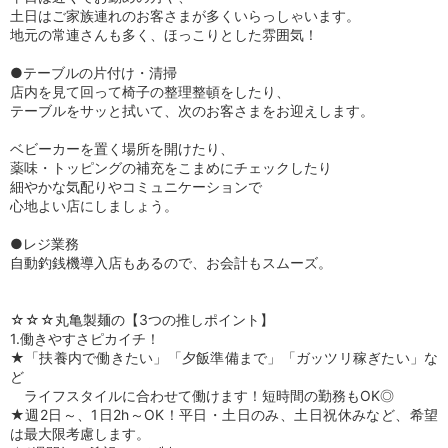
土日はご家族連れのお客さまが多くいらっしゃいます。
地元の常連さんも多く、ほっこりとした雰囲気！
●テーブルの片付け・清掃
店内を見て回って椅子の整理整頓をしたり、
テーブルをサッと拭いて、次のお客さまをお迎えします。
ベビーカーを置く場所を開けたり、
薬味・トッピングの補充をこまめにチェックしたり
細やかな気配りやコミュニケーションで
心地よい店にしましょう。
●レジ業務
自動釣銭機導入店もあるので、お会計もスムーズ。
☆☆☆丸亀製麺の【3つの推しポイント】
1.働きやすさピカイチ！
★「扶養内で働きたい」「夕飯準備まで」「ガッツリ稼ぎたい」な
ど
ライフスタイルに合わせて働けます！短時間の勤務もOK◎
★週2日～、1日2h～OK！平日・土日のみ、土日祝休みなど、希望
は最大限考慮します。