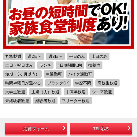
丸亀製麺
週2日～
週3日～
平日のみ
土日のみ
土日・祝日休み
ランチ
1日4時間以内
扶養内
短期（3ヶ月以内）
車通勤可
バイク通勤可
時間や曜日が選べる
ブランクOK
学歴不問
高校生歓迎
大学生歓迎
主婦（夫）歓迎
中高年歓迎
シニア歓迎
未経験者歓迎
経験者歓迎
フリーター歓迎
応募フォーム
TEL応募