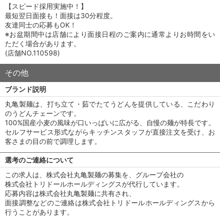
【スピード採用実施中！】
最短翌日面接も！面接は30分程度。
友達同士の応募もOK！
※お盆期間中は店舗により面接日程のご案内に通常よりお時間をい
ただく場合があります。
(店舗NO.110598)
その他
ブランド説明
丸亀製麺は、打ち立て・茹でたてうどんを提供している、こだわり
のうどんチェーンです。
100%国産小麦の風味が口いっぱいに広がる、自慢の麺が特長です。
セルフサービス形式ながらキッチンスタッフが直接注文を受け、お
客さまの目の前で調理します。
選考のご連絡について
この求人は、株式会社丸亀製麺の募集を、グループ会社の
株式会社トリドールホールディングスが代行しています。
応募内容は株式会社丸亀製麺に共有され、
面接調整などのご連絡は株式会社トリドールホールディングスから
行うことがあります。