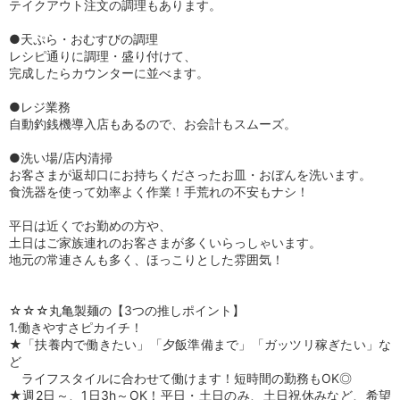
テイクアウト注文の調理もあります。
●天ぷら・おむすびの調理
レシピ通りに調理・盛り付けて、
完成したらカウンターに並べます。
●レジ業務
自動釣銭機導入店もあるので、お会計もスムーズ。
●洗い場/店内清掃
お客さまが返却口にお持ちくださったお皿・おぼんを洗います。
食洗器を使って効率よく作業！手荒れの不安もナシ！
平日は近くでお勤めの方や、
土日はご家族連れのお客さまが多くいらっしゃいます。
地元の常連さんも多く、ほっこりとした雰囲気！
☆☆☆丸亀製麺の【3つの推しポイント】
1.働きやすさピカイチ！
★「扶養内で働きたい」「夕飯準備まで」「ガッツリ稼ぎたい」な
ど
ライフスタイルに合わせて働けます！短時間の勤務もOK◎
★週2日～、1日3h～OK！平日・土日のみ、土日祝休みなど、希望