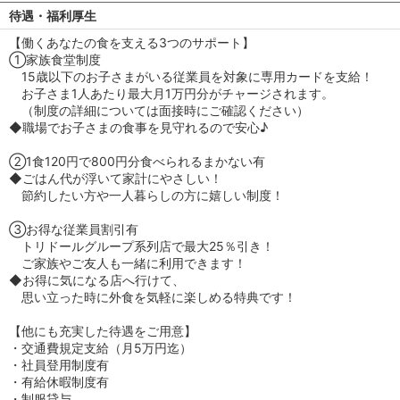
待遇・福利厚生
【働くあなたの食を支える3つのサポート】
①家族食堂制度
15歳以下のお子さまがいる従業員を対象に専用カードを支給！
お子さま1人あたり最大月1万円分がチャージされます。
（制度の詳細については面接時にご確認ください）
◆職場でお子さまの食事を見守れるので安心♪
②1食120円で800円分食べられるまかない有
◆ごはん代が浮いて家計にやさしい！
節約したい方や一人暮らしの方に嬉しい制度！
③お得な従業員割引有
トリドールグループ系列店で最大25％引き！
ご家族やご友人も一緒に利用できます！
◆お得に気になる店へ行けて、
思い立った時に外食を気軽に楽しめる特典です！
【他にも充実した待遇をご用意】
・交通費規定支給（月5万円迄）
・社員登用制度有
・有給休暇制度有
・制服貸与