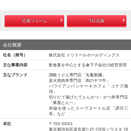
応募フォーム
TEL応募
会社概要
社名（商号）
株式会社 トリドールホールディングス
主な事業内容
飲食業を中心とする傘下子会社の経営管理
主なブランド
讃岐うどん専門店「丸亀製麺」
炭火焼肉丼専門店「肉のヤマ牛」
ハワイアンパンケーキカフェ「コナズ珈
琲」
切りたて揚げたてとんかつ・かつ丼専門店
「豚屋とん一」
米線を使ったスープヌードル店「譚仔三
哥」など
本社
〒150-0043
東京都渋谷区道玄坂1-21-1渋谷ソラスタ 19