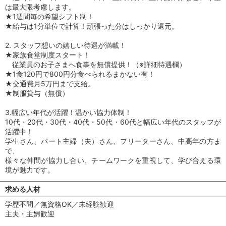
は最大限考慮します。
★1週間毎の希望シフト制！
★給与は1分単位で計算！頑張った分はしっかり還元。
2. スタッフ想いの嬉しい待遇が満載！
★家族食堂制度スタート！
従業員のお子さまへ食事を無償提供！（※詳細待遇欄）
★1食120円で800円分食べられるまかない有！
★交通費月5万円まで支給。
★制服貸与（無償）
3.幅広い年代が活躍！温かい協力体制！
10代・20代・30代・40代・50代・60代と幅広い年代のスタッフが
活躍中！
学生さん、パート主婦（夫）さん、フリーターさん、中高年の方ま
で、
様々な仲間が協力し合い、チームワークを重視して、学び合える環
境が魅力です。
求める人材
学歴不問／無資格OK／未経験歓迎
主夫・主婦歓迎