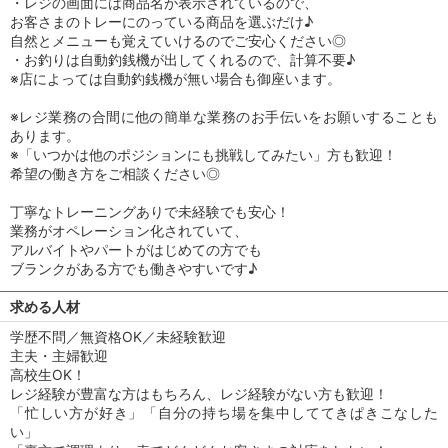
・レジの画面には商品名が表示されているので、
お客さまのトレーにのっている商品を選ぶだけ♪
自然とメニューも覚えていけるのでご安心ください◎
・お釣りは自動釣銭機が出してくれるので、計算不要♪
※店によっては自動釣銭機が無い場合も御座います。
※レジ業務の合間に他の簡単な業務のお手伝いをお願いすることも
あります。
※「いつかは他のポジションにも挑戦してみたい」方も歓迎！
希望の働き方をご相談ください◎
丁寧なトレーニングありで未経験でも安心！
業務がオペレーション化されていて、
アルバイトやパートがはじめての方でも
ブランクがある方でも働きやすいです♪
求める人材
学歴不問／無資格OK／未経験歓迎
主夫・主婦歓迎
高校生OK！
レジ経験が豊富な方はもちろん、レジ経験がない方も歓迎！
「忙しい方が好き」「自分の持ち場を集中しててきぱきこなした
い」