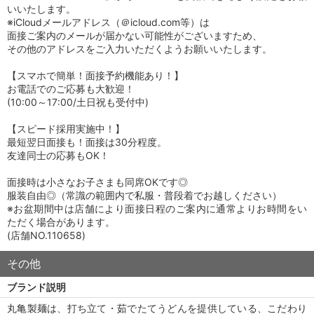
いいたします。
※iCloudメールアドレス（＠icloud.com等）は
面接ご案内のメールが届かない可能性がございますため、
その他のアドレスをご入力いただくようお願いいたします。
【スマホで簡単！面接予約機能あり！】
お電話でのご応募も大歓迎！
(10:00～17:00/土日祝も受付中)
【スピード採用実施中！】
最短翌日面接も！面接は30分程度。
友達同士の応募もOK！
面接時は小さなお子さまも同席OKです◎
服装自由◎（常識の範囲内で私服・普段着でお越しください）
※お盆期間中は店舗により面接日程のご案内に通常よりお時間をい
ただく場合があります。
(店舗NO.110658)
その他
ブランド説明
丸亀製麺は、打ち立て・茹でたてうどんを提供している、こだわり