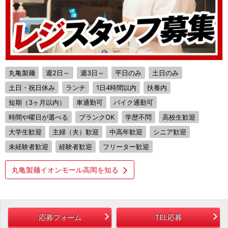
丸亀製麺
週2日～
週3日～
平日のみ
土日のみ
土日・祝日休み
ランチ
1日4時間以内
扶養内
短期（3ヶ月以内）
車通勤可
バイク通勤可
時間や曜日が選べる
ブランクOK
学歴不問
高校生歓迎
大学生歓迎
主婦（夫）歓迎
中高年歓迎
シニア歓迎
未経験者歓迎
経験者歓迎
フリーター歓迎
丸亀製麺イオンモール高岡を知る
応募フォーム
TEL応募