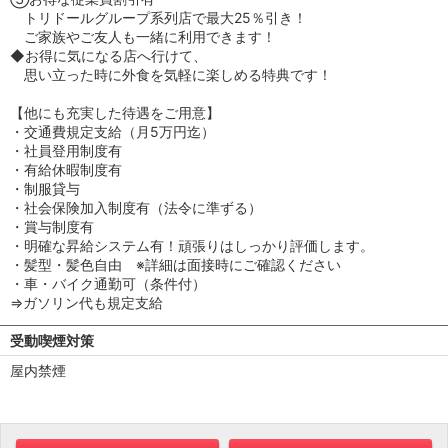
トリドールグループ系列店で最大25％引き！
ご家族やご友人も一緒に利用できます！
◆お得に気になる店へ行けて、
思い立った時に外食を気軽に楽しめる特典です！
【他にも充実した待遇をご用意】
・交通費規定支給（月5万円迄）
・社員登用制度有
・有給休暇制度有
・制服貸与
・社会保険加入制度有（法令に準ずる）
・賞与制度有
・明確な昇給システム有！頑張りはしっかり評価します。
・髪型・髪色自由 ※詳細は面接時にご確認ください
・車・バイク通勤可（条件付）
⇒ガソリン代も規定支給
受動喫煙対策
屋内禁煙