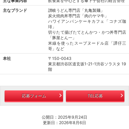
主な事業内容
飲食業を中心とする傘下子会社の経営管理
主なブランド
讃岐うどん専門店「丸亀製麺」
炭火焼肉丼専門店「肉のヤマ牛」
ハワイアンパンケーキカフェ「コナズ珈
琲」
切りたて揚げたてとんかつ・かつ丼専門店
「豚屋とん一」
米線を使ったスープヌードル店「譚仔三
哥」など
本社
〒150-0043
東京都渋谷区道玄坂1-21-1渋谷ソラスタ 19
階
応募フォーム
TEL応募
公開日：2025年9月24日
更新日：2026年8月6日