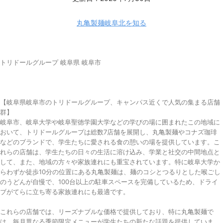
丸亀製麺岐阜北を知る
トリドールグループ 岐阜県 岐阜市
【岐阜県岐阜市のトリドールグループ、キャンパス近くで人気の集まる店舗
群】
岐阜市、岐阜大学や岐阜聖徳学園大学などの学びの場に囲まれたこの地域に
おいて、トリドールグループは総数7店舗を展開し、丸亀製麺やコナズ珈琲
などのブランドで、学生たちに愛される食の憩いの場を提供しています。こ
れらの店舗は、学生たちの日々の生活に溶け込み、学業と社交の中間地点と
して、また、地域の方々や家族連れにも重宝されています。特に岐阜大学か
らわずか徒歩10分の位置にある丸亀製麺は、麺のコシとつるりとした喉ごし
のうどんが自慢で、100台以上の駐車スペースを完備しているため、ドライ
ブがてらに立ち寄る家族連れにも最適です。
これらの店舗では、リーズナブルな価格で提供しており、特に丸亀製麺で
は、毎月異なる季節限定メニューが学生たちの新たな話題を提供していま