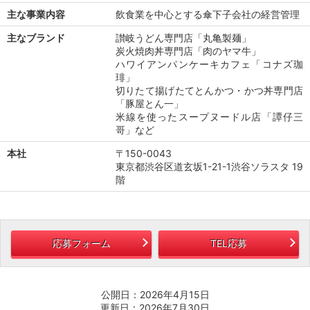
主な事業内容
飲食業を中心とする傘下子会社の経営管理
主なブランド
讃岐うどん専門店「丸亀製麺」
炭火焼肉丼専門店「肉のヤマ牛」
ハワイアンパンケーキカフェ「コナズ珈
琲」
切りたて揚げたてとんかつ・かつ丼専門店
「豚屋とん一」
米線を使ったスープヌードル店「譚仔三
哥」など
本社
〒150-0043
東京都渋谷区道玄坂1-21-1渋谷ソラスタ 19
階
応募フォーム
TEL応募
公開日：2026年4月15日
更新日：2026年7月30日