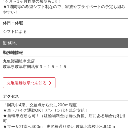
1ヶ月～3ヶ月程度の短期もOK！
★1週間毎の希望シフト制なので、家族やプライベートの予定も組み
やすい！
休日・休暇
シフトによる
勤務地
勤務地情報
丸亀製麺岐阜北店
岐阜県岐阜市則武東３－１５－１５
丸亀製麺岐阜北を知る
アクセス
「則武中4東」交差点から北に200ｍ程度
★車・バイク通勤OK！ガソリン代も規定支給！
★自転車通勤も可！（駐輪場料金は自己負担、店にある場合は利用
可）
★マーサ21南へ400m、忠節橋通り沿い 岐阜北高校北へ640m