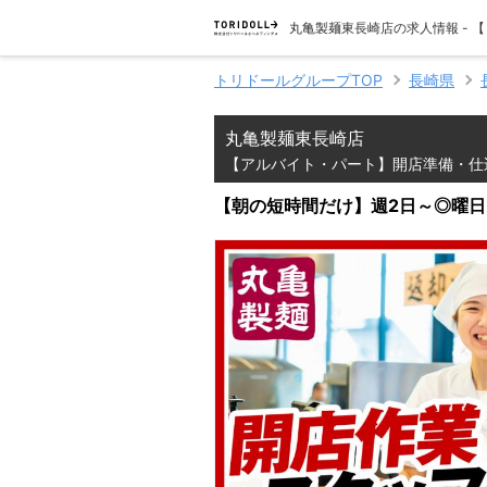
丸亀製麺東長崎店の求人情報 -
トリドールグループTOP
長崎県
丸亀製麺東長崎店
【アルバイト・パート】開店準備・仕
【朝の短時間だけ】週2日～◎曜日