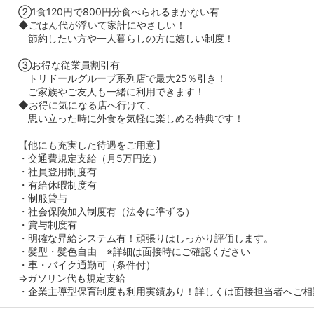
②1食120円で800円分食べられるまかない有
◆ごはん代が浮いて家計にやさしい！
節約したい方や一人暮らしの方に嬉しい制度！
③お得な従業員割引有
トリドールグループ系列店で最大25％引き！
ご家族やご友人も一緒に利用できます！
◆お得に気になる店へ行けて、
思い立った時に外食を気軽に楽しめる特典です！
【他にも充実した待遇をご用意】
・交通費規定支給（月5万円迄）
・社員登用制度有
・有給休暇制度有
・制服貸与
・社会保険加入制度有（法令に準ずる）
・賞与制度有
・明確な昇給システム有！頑張りはしっかり評価します。
・髪型・髪色自由 ※詳細は面接時にご確認ください
・車・バイク通勤可（条件付）
⇒ガソリン代も規定支給
・企業主導型保育制度も利用実績あり！詳しくは面接担当者へご相