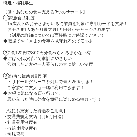
待遇・福利厚生
【働くあなたの食を支える3つのサポート】
①家族食堂制度
15歳以下のお子さまがいる従業員を対象に専用カードを支給！
お子さま1人あたり最大月1万円分がチャージされます。
（制度の詳細については面接時にご確認ください）
◆職場でお子さまの食事を見守れるので安心♪
②1食120円で800円分食べられるまかない有
◆ごはん代が浮いて家計にやさしい！
節約したい方や一人暮らしの方に嬉しい制度！
③お得な従業員割引有
トリドールグループ系列店で最大25％引き！
ご家族やご友人も一緒に利用できます！
◆お得に気になる店へ行けて、
思い立った時に外食を気軽に楽しめる特典です！
【他にも充実した待遇をご用意】
・交通費規定支給（月5万円迄）
・社員登用制度有
・有給休暇制度有
・制服貸与