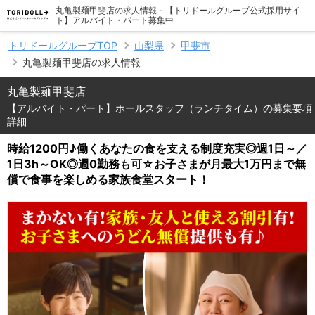
丸亀製麺甲斐店の求人情報 - 【トリドールグループ公式採用サイ
ト】アルバイト・パート募集中
トリドールグループTOP
山梨県
甲斐市
丸亀製麺甲斐店の求人情報
丸亀製麺甲斐店
【アルバイト・パート】ホールスタッフ（ランチタイム）の募集要項
詳細
時給1200円♪働くあなたの食を支える制度充実◎週1日～／
1日3h～OK◎週0勤務も可☆お子さまが月最大1万円まで無
償で食事を楽しめる家族食堂スタート！