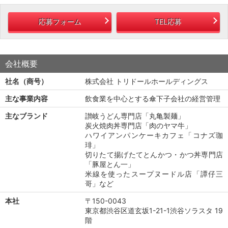
応募フォーム
TEL応募
会社概要
社名（商号）
株式会社 トリドールホールディングス
主な事業内容
飲食業を中心とする傘下子会社の経営管理
主なブランド
讃岐うどん専門店「丸亀製麺」
炭火焼肉丼専門店「肉のヤマ牛」
ハワイアンパンケーキカフェ「コナズ珈
琲」
切りたて揚げたてとんかつ・かつ丼専門店
「豚屋とん一」
米線を使ったスープヌードル店「譚仔三
哥」など
本社
〒150-0043
東京都渋谷区道玄坂1-21-1渋谷ソラスタ 19
階