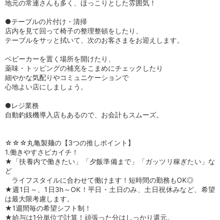
地元の常連さんも多く、ほっこりとした雰囲気！
●テーブルの片付け・清掃
店内を見て回って椅子の整理整頓をしたり、
テーブルをサッと拭いて、次のお客さまをお迎えします。
ベビーカーを置く場所を開けたり、
薬味・トッピングの補充をこまめにチェックしたり
細やかな気配りやコミュニケーションで
心地よい店にしましょう。
●レジ業務
自動釣銭機導入店もあるので、お会計もスムーズ。
☆☆☆丸亀製麺の【3つの推しポイント】
1.働きやすさピカイチ！
★「扶養内で働きたい」「夕飯準備まで」「ガッツリ稼ぎたい」な
ど
ライフスタイルに合わせて働けます！短時間の勤務もOK◎
★週1日～、1日3h～OK！平日・土日のみ、土日祝休みなど、希望
は最大限考慮します。
★1週間毎の希望シフト制！
★給与は1分単位で計算！頑張った分はしっかり還元。