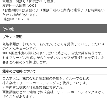
最短翌日面接も！面接は30分程度。
友達同士の応募もOK！
※お盆期間中は店舗により面接日程のご案内に通常よりお時間をい
ただく場合があります。
(店舗NO.110230)
その他
ブランド説明
丸亀製麺は、打ち立て・茹でたてうどんを提供している、こだわり
のうどんチェーンです。
100%国産小麦の風味が口いっぱいに広がる、自慢の麺が特長です。
セルフサービス形式ながらキッチンスタッフが直接注文を受け、お
客さまの目の前で調理します。
選考のご連絡について
この求人は、株式会社丸亀製麺の募集を、グループ会社の
株式会社トリドールホールディングスが代行しています。
応募内容は株式会社丸亀製麺に共有され、
面接調整などのご連絡は株式会社トリドールホールディングスから
行うことがあります。