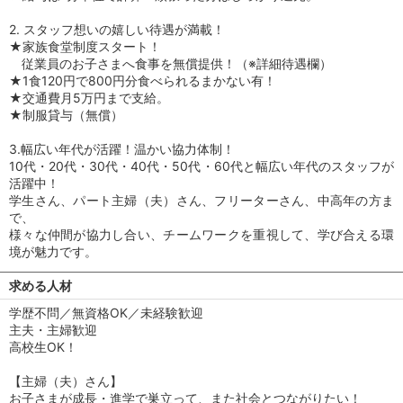
2. スタッフ想いの嬉しい待遇が満載！
★家族食堂制度スタート！
従業員のお子さまへ食事を無償提供！（※詳細待遇欄）
★1食120円で800円分食べられるまかない有！
★交通費月5万円まで支給。
★制服貸与（無償）
3.幅広い年代が活躍！温かい協力体制！
10代・20代・30代・40代・50代・60代と幅広い年代のスタッフが
活躍中！
学生さん、パート主婦（夫）さん、フリーターさん、中高年の方ま
で、
様々な仲間が協力し合い、チームワークを重視して、学び合える環
境が魅力です。
求める人材
学歴不問／無資格OK／未経験歓迎
主夫・主婦歓迎
高校生OK！
【主婦（夫）さん】
お子さまが成長・進学で巣立って、また社会とつながりたい！