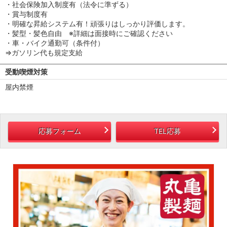
・社会保険加入制度有（法令に準ずる）
・賞与制度有
・明確な昇給システム有！頑張りはしっかり評価します。
・髪型・髪色自由 ※詳細は面接時にご確認ください
・車・バイク通勤可（条件付）
⇒ガソリン代も規定支給
受動喫煙対策
屋内禁煙
応募フォーム
TEL応募