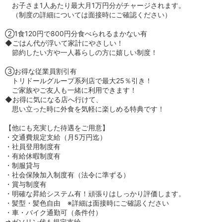
お子さま1人あたり最大月1万円分がチャージされます。
（制度の詳細については面接時にご確認ください）
②1食120円で800円分食べられるまかない有
◆ごはん代が浮いて家計にやさしい！
節約したい方や一人暮らしの方に嬉しい制度！
③お得な従業員割引有
トリドールグループ系列店で最大25％引き！
ご家族やご友人も一緒に利用できます！
◆お得に気になる店へ行けて、
思い立った時に外食を気軽に楽しめる特典です！
【他にも充実した待遇をご用意】
・交通費規定支給（月5万円迄）
・社員登用制度有
・有給休暇制度有
・制服貸与
・社会保険加入制度有（法令に準ずる）
・賞与制度有
・明確な昇給システム有！頑張りはしっかり評価します。
・髪型・髪色自由 ※詳細は面接時にご確認ください
・車・バイク通勤可（条件付）
⇒ガソリン代も規定支給