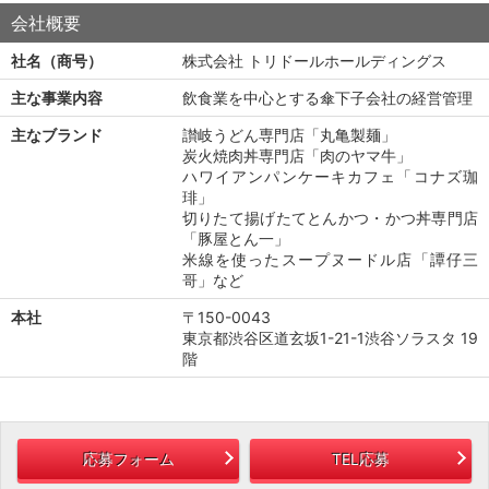
会社概要
社名（商号）
株式会社 トリドールホールディングス
主な事業内容
飲食業を中心とする傘下子会社の経営管理
主なブランド
讃岐うどん専門店「丸亀製麺」
炭火焼肉丼専門店「肉のヤマ牛」
ハワイアンパンケーキカフェ「コナズ珈
琲」
切りたて揚げたてとんかつ・かつ丼専門店
「豚屋とん一」
米線を使ったスープヌードル店「譚仔三
哥」など
本社
〒150-0043
東京都渋谷区道玄坂1-21-1渋谷ソラスタ 19
階
応募フォーム
TEL応募