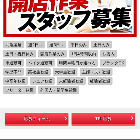
丸亀製麺
週2日～
週3日～
平日のみ
土日のみ
土日・祝日休み
開店作業のみ
1日4時間以内
扶養内
車通勤可
バイク通勤可
時間や曜日が選べる
ブランクOK
学歴不問
高校生歓迎
大学生歓迎
主婦（夫）歓迎
中高年歓迎
シニア歓迎
未経験者歓迎
経験者歓迎
フリーター歓迎
外国人・留学生歓迎
応募フォーム
TEL応募